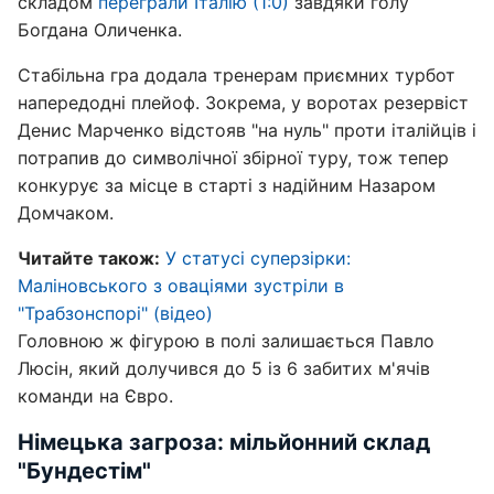
складом
переграли Італію (1:0)
завдяки голу
Богдана Оличенка.
Стабільна гра додала тренерам приємних турбот
напередодні плейоф. Зокрема, у воротах резервіст
Денис Марченко відстояв "на нуль" проти італійців і
потрапив до символічної збірної туру, тож тепер
конкурує за місце в старті з надійним Назаром
Домчаком.
Читайте також:
У статусі суперзірки:
Маліновського з оваціями зустріли в
"Трабзонспорі" (відео)
Головною ж фігурою в полі залишається Павло
Люсін, який долучився до 5 із 6 забитих м'ячів
команди на Євро.
Німецька загроза: мільйонний склад
"Бундестім"