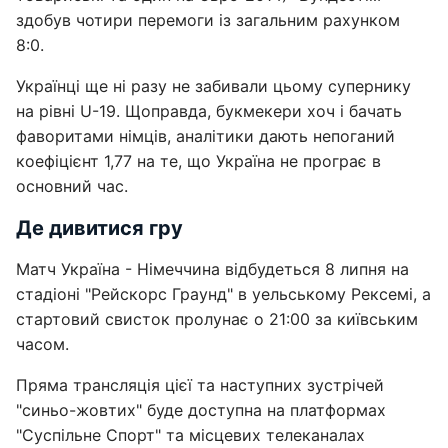
здобув чотири перемоги із загальним рахунком
8:0.
Українці ще ні разу не забивали цьому супернику
на рівні U-19. Щоправда, букмекери хоч і бачать
фаворитами німців, аналітики дають непоганий
коефіцієнт 1,77 на те, що Україна не програє в
основний час.
Де дивитися гру
Матч Україна - Німеччина відбудеться 8 липня на
стадіоні "Рейскорс Граунд" в уельському Рексемі, а
стартовий свисток пролунає о 21:00 за київським
часом.
Пряма трансляція цієї та наступних зустрічей
"синьо-жовтих" буде доступна на платформах
"Суспільне Спорт" та місцевих телеканалах