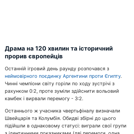
Драма на 120 хвилин та історичний
прорив європейців
Останній ігровий день раунду розпочався з
неймовірного поєдинку Аргентини проти Єгипту
.
Чинні чемпіони світу горіли по ходу зустрічі з
рахунком 0:2, проте зуміли здійснити вольовий
камбек і вирвали перемогу - 3:2.
Останнього ж учасника чвертьфіналу визначали
Швейцарія та Колумбія. Обидві збірні до цього
підійшли в однаковому статусі: виграли свої групи
з ідентичними показниками (дві перемоги, одна