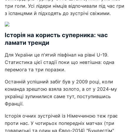
три голи. Усі лідери німців відпочивали під час гри
з іспанцями й підходять до зустрічі свіжими.
Історія на користь суперника: час
ламати тренди
Для України це п'ятий півфінал на рівні U-19.
Статистика цієї стадії поки що невтішна: одна
перемога та три поразки.
Останній успішний забіг був у 2009 році, коли
команда зрештою взяла золото, а от у 2024-му
українці зупинилися саме тут, поступившись
Франції.
Історія очних зустрічей із Німеччиною теж грає
проти нас. У чотирьох попередніх матчах (три
товариські та один на Євро-2014) "Бундестім"