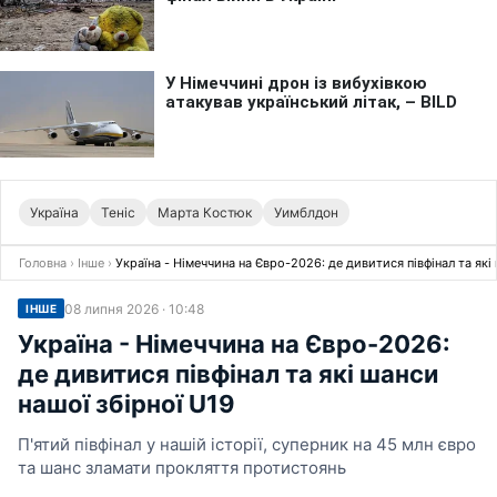
Україна
Теніс
Марта Костюк
Уимблдон
Головна
›
Інше
›
Україна - Німеччина на Євро-2026: де дивитися півфінал та які
08 липня 2026 · 10:48
ІНШЕ
Україна - Німеччина на Євро-2026:
де дивитися півфінал та які шанси
нашої збірної U19
П'ятий півфінал у нашій історії, суперник на 45 млн євро
та шанс зламати прокляття протистоянь