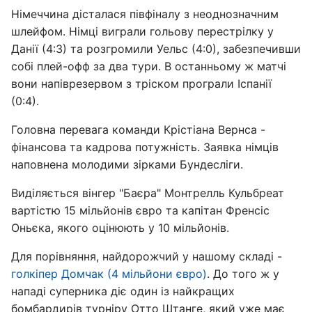
Німеччина дісталася півфіналу з неоднозначним
шлейфом. Німці виграли гольову перестрілку у
Данії (4:3) та розгромили Уельс (4:0), забезпечивши
собі плей-офф за два тури. В останньому ж матчі
вони напіврезервом з тріском програли Іспанії
(0:4).
Головна перевага команди Крістіана Вернса -
фінансова та кадрова потужність. Заявка німців
наповнена молодими зірками Бундесліги.
Виділяється вінгер "Баєра" Монтрелль Кульбреат
вартістю 15 мільйонів євро та капітан Френсіс
Оньєка, якого оцінюють у 10 мільйонів.
Для порівняння, найдорожчий у нашому складі -
голкіпер Домчак (4 мільйони євро)
. До того ж у
нападі суперника діє один із найкращих
бомбардирів турніру Отто Штанге, який уже має