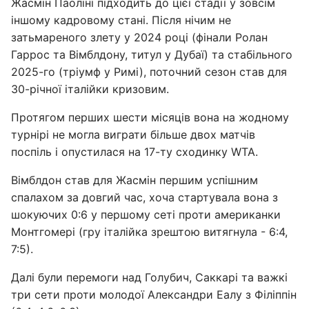
Жасмін Паоліні підходить до цієї стадії у зовсім
іншому кадровому стані. Після нічим не
затьмареного злету у 2024 році (фінали Ролан
Гаррос та Вімблдону, титул у Дубаї) та стабільного
2025-го (тріумф у Римі), поточний сезон став для
30-річної італійки кризовим.
Протягом перших шести місяців вона на жодному
турнірі не могла виграти більше двох матчів
поспіль і опустилася на 17-ту сходинку WTA.
Вімблдон став для Жасмін першим успішним
спалахом за довгий час, хоча стартувала вона з
шокуючих 0:6 у першому сеті проти американки
Монтгомері (гру італійка зрештою витягнула - 6:4,
7:5).
Далі були перемоги над Голубич, Саккарі та важкі
три сети проти молодої Александри Еалу з Філіппін