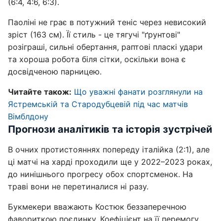
(6:4, 4:6, 6:3).
Паоліні не грає в потужний теніс через невисокий
зріст (163 см). Її стиль - це тягучі "ґрунтові"
розіграші, сильні обертання, раптові пласкі удари
та хороша робота біля сітки, оскільки вона є
досвідченою парницею.
Читайте також:
Що уважні фанати розглянули на
Ястремській та Стародубцевій під час матчів
Вімблдону
Прогнози аналітиків та історія зустрічей
В очних протистояннях попереду італійка (2:1), але
ці матчі на харді проходили ще у 2022–2023 роках,
до нинішнього прогресу обох спортсменок. На
траві вони не перетиналися ні разу.
Букмекери вважають Костюк беззаперечною
фавориткою поєдинку. Коефіцієнт на її перемогу