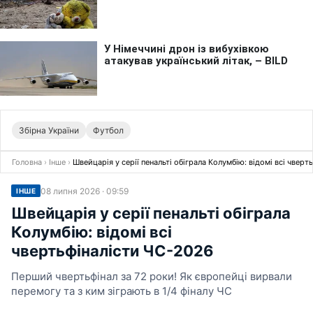
Збірна України
Футбол
Головна
›
Інше
›
Швейцарія у серії пенальті обіграла Колумбію: відомі всі чвер
08 липня 2026 · 09:59
ІНШЕ
Швейцарія у серії пенальті обіграла
Колумбію: відомі всі
чвертьфіналісти ЧС-2026
Перший чвертьфінал за 72 роки! Як європейці вирвали
перемогу та з ким зіграють в 1/4 фіналу ЧС