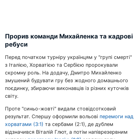
Прорив команди Михайленка та кадрові
ребуси
Перед початком турніру українцям у "групі смерті"
з Італією, Хорватією та Сербією пророкували
скромну роль. На додачу, Дмитро Михайленко
змушений будувати гру без жодного домашнього
поєдинку, збираючи виконавців із різних куточків
світу.
Проте "синьо-жовті" видали стовідсотковий
результат. Спершу оформили вольові
перемоги над
хорватами (3:1)
та сербами (2:1), де дублем
відзначився Віталій Глют, а потім напіврезервним