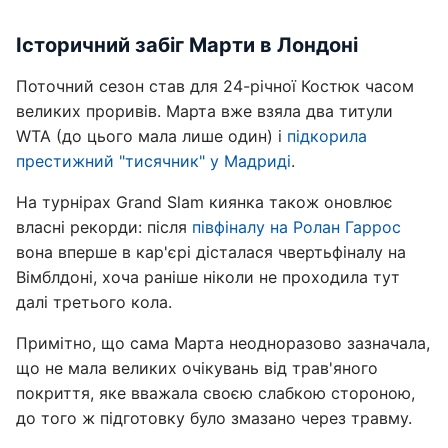
Історичний забіг Марти в Лондоні
Поточний сезон став для 24-річної Костюк часом
великих проривів. Марта вже взяла два титули
WTA (до цього мала лише один) і
підкорила
престижний "тисячник" у Мадриді
.
На турнірах Grand Slam киянка також оновлює
власні рекорди: після
півфіналу на Ролан Гаррос
вона вперше в кар'єрі дісталася чвертьфіналу на
Вімблдоні, хоча раніше ніколи не проходила тут
далі третього кола.
Примітно, що сама Марта неодноразово зазначала,
що не мала великих очікувань від трав'яного
покриття, яке вважала своєю слабкою стороною,
до того ж підготовку було змазано через травму.