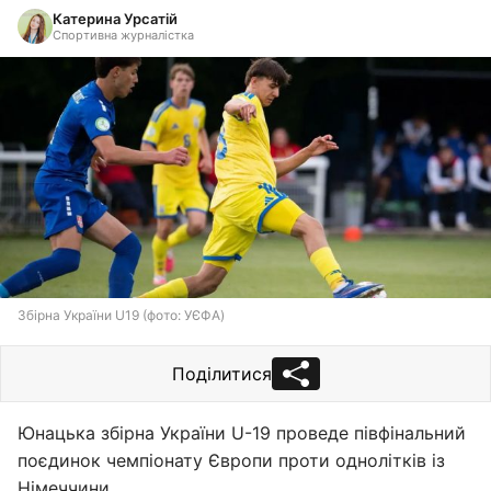
Катерина Урсатій
Спортивна журналістка
Збірна України U19 (фото: УЄФА)
Поділитися
Юнацька збірна України U-19 проведе півфінальний
поєдинок чемпіонату Європи проти однолітків із
Німеччини.