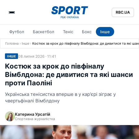
RBC.UA
Футбол
Баскетбол
Теніс
Бокс
Інше
Головна
›
Інше
›
Костюк за крок до півфіналу Вімблдона: де дивитися та які шан
08 липня 2026 · 11:41
ІНШЕ
Костюк за крок до півфіналу
Вімблдона: де дивитися та які шанси
проти Паоліні
Українська тенісистка вперше в у кар'єрі зіграє у
чвертьфіналі Вімблдону
Катерина Урсатій
Спортивна журналістка