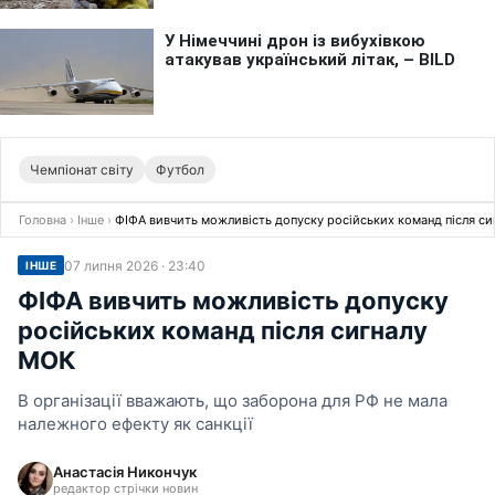
Чемпіонат світу
Футбол
Головна
›
Інше
›
ФІФА вивчить можливість допуску російських команд після с
07 липня 2026 · 23:40
ІНШЕ
ФІФА вивчить можливість допуску
російських команд після сигналу
МОК
В організації вважають, що заборона для РФ не мала
належного ефекту як санкції
Анастасія Никончук
редактор стрічки новин