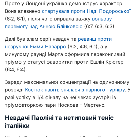
Проте у Лондоні українка демонструє характер.
Вона впевнено
стартувала проти Наді Подороської
(6:2, 6:1), після чого вирвала важку
вольову
перемогу над Анною Блінковою
(6:7, 6:3, 6:3).
Далі був злам серії невдач та
реванш проти
незручної Емми Наварро
(6:2, 4:6, 6:1), а у
минулому раунді Марта оформила переконливий
тріумф у статусі фаворитки проти Ешлін Крюгер
(6:4, 6:4).
Заради максимальної концентрації на одиночному
розряді
Костюк навіть знялася з парного турніру
. У
разі успіху в 1/4 фіналу на неї чекає зустріч із
тріумфаторкою пари Носкова - Мертенс.
Невдачі Паоліні та нетиповий теніс
італійки