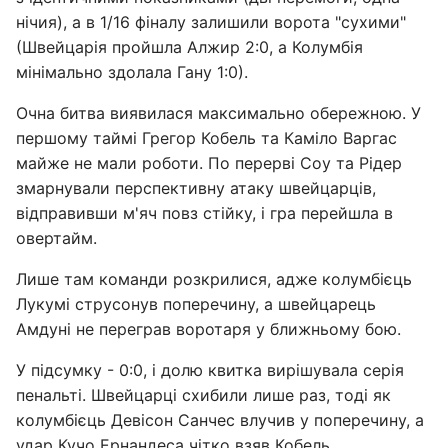
нічия), а в 1/16 фіналу залишили ворота "сухими"
(Швейцарія пройшла Алжир 2:0, а Колумбія
мінімально здолала Гану 1:0).
Очна битва виявилася максимально обережною. У
першому таймі Грегор Кобель та Каміло Варгас
майже не мали роботи. По перерві Соу та Рідер
змарнували перспективну атаку швейцарців,
відправивши м'яч повз стійку, і гра перейшла в
овертайм.
Лише там команди розкрилися, адже колумбієць
Лукумі струсонув поперечину, а швейцарець
Амдуні не переграв воротаря у ближньому бою.
У підсумку - 0:0, і долю квитка вирішувала серія
пенальті. Швейцарці схибили лише раз, тоді як
колумбієць Девісон Санчес влучив у поперечину, а
удар Кучо Ернандеса чітко взяв Кобель.