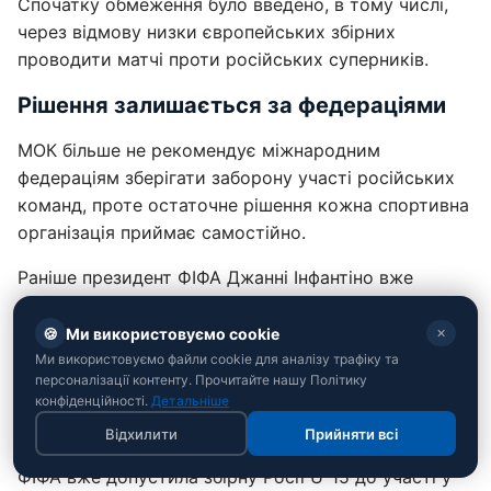
Спочатку обмеження було введено, в тому числі,
через відмову низки європейських збірних
проводити матчі проти російських суперників.
Рішення залишається за федераціями
МОК більше не рекомендує міжнародним
федераціям зберігати заборону участі російських
команд, проте остаточне рішення кожна спортивна
організація приймає самостійно.
Раніше президент ФІФА Джанні Інфантіно вже
заявляв, що питання щодо повернення російських
команд необхідно розглянути.
🍪
Ми використовуємо cookie
✕
Ми використовуємо файли cookie для аналізу трафіку та
"Ця заборона нічого не досягла, вона лише
персоналізації контенту. Прочитайте нашу Політику
конфіденційності.
Детальніше
створила ще більше розчарування та ненависті", -
зазначив Джанні Інфантіно.
Відхилити
Прийняти всі
ФІФА вже допустила збірну Росії U-15 до участі у