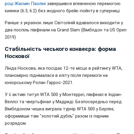
році Жасмін Паоліні
завершився впевненою перемогою
киянки (6:3, 6:2) без жодного брейк-пойнту в суперниці.
Раніше з українок лише Світоліній вдавалося виходити у
два поспіль півфінали на Grand Slam (Вімблдон та US Open
2019).
Стабільність чеського конвеєра: форма
Носкової
Лінда Носкова, яка посідає 12-те місце в рейтингу WTA,
планомірно піднімалася в еліту після перемоги на
юніорському Ролан Гаррос-2021.
У її активі титул WTA 500 у Монтерреї, півфінал в Індіан-
Веллсі та чвертьфінал у Мадриді. Безпосередньо перед
Вімблдоном чешка виграла турнір WTA 500 у Берліні,
оформивши там "золотий дубль" разом із парним
розрядом.