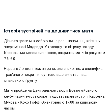
Історія зустрічей та де дивитися матч
Дівчата грали між собою лише раз - наприкінці квітня у
чвертьфіналі Мадрида. У холодну та вітряну погоду
Костюк виявилася сильнішою, закривши матч із рахунком
7:6, 6:0.
Наразі в Лондоні теж вітряно, але спекотно, а специфіка
трав'яного покриття суттєво відрізняється від
іспанського ґрунту.
Матч пройде на Центральному корті Всеанглійського
клубу лаун-тенісу і крокету одразу після зустрічі Кароліна
Мухова - Коко Гофф. Орієнтовно о 17:00 за київським
часом.