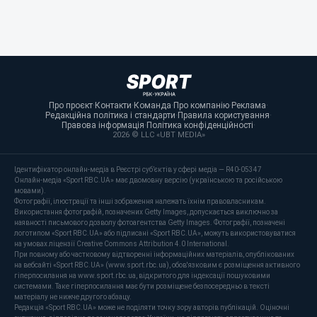
Про проєкт
·
Контакти
·
Команда
·
Про компанію
·
Реклама
·
Редакційна політика і стандарти
·
Правила користування
·
Правова інформація
·
Політика конфіденційності
·
2026 © LLC «UBT MEDIA»
Ідентифікатор онлайн-медіа в Реєстрі суб’єктів у сфері медіа — R40-05347
Онлайн-медіа «Sport RBC.UA» має двомовну версію (українською та російською
мовами).
Фотографії, ілюстрації та інші зображення належать їхнім правовласникам.
Використання фотографій, позначених Getty Images, допускається виключно за
наявності письмового дозволу фотоагентства Getty Images. Фотографії, позначені
логотипом «Sport RBC.UA» або підписані «Sport RBC.UA», можуть використовуватися
на умовах ліцензії Creative Commons Attribution 4.0 International.
При повному або частковому відтворенні інформаційних матеріалів, опублікованих
на вебсайті «Sport RBC.UA» (www.sport.rbc.ua), обов'язковим є розміщення активного
гіперпосилання на www.sport.rbc.ua, відкритого для індексації пошуковими
системами. Таке гіперпосилання має бути розміщене безпосередньо в тексті
матеріалу не нижче другого абзацу.
Редакція «Sport RBC.UA» може не поділяти точку зору авторів публікацій. Оціночні