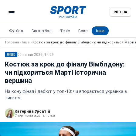
RBC.UA
Футбол
Баскетбол
Теніс
Бокс
Інше
Головна
›
Інше
›
Костюк за крок до фіналу Вімблдону: чи підкориться Марті
09 липня 2026, 14:29
ІНШЕ
Костюк за крок до фіналу Вімблдону:
чи підкориться Марті історична
вершина
На кону фінал і дебют у топ-10: чи впорається українка з
тиском
Катерина Урсатій
Спортивна журналістка