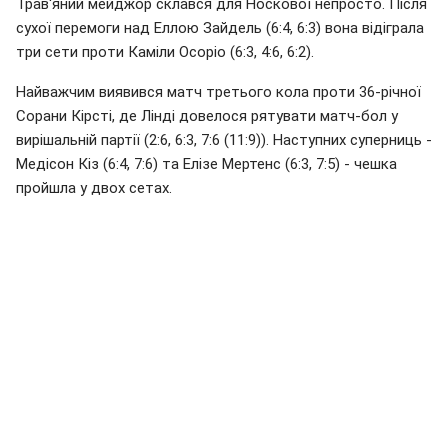
Трав'яний мейджор склався для Носкової непросто. Після
сухої перемоги над Еллою Зайдель (6:4, 6:3) вона відіграла
три сети проти Каміли Осоріо (6:3, 4:6, 6:2).
Найважчим виявився матч третього кола проти 36-річної
Сорани Кірсті, де Лінді довелося рятувати матч-бол у
вирішальній партії (2:6, 6:3, 7:6 (11:9)). Наступних суперниць -
Медісон Кіз (6:4, 7:6) та Елізе Мертенс (6:3, 7:5) - чешка
пройшла у двох сетах.