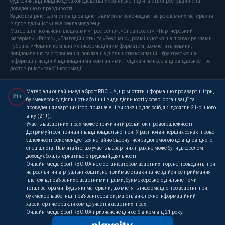
судження, відповідно до законодавства України, не підлягають спростуванню та
доведенню їх правдивості.
За достовірність, зміст і відповідність вимогам законодавства рекламних матеріалів
відповідальність несе рекламодавець.
Матеріали, позначені плашками «Прес-реліз», «Спецпроєкт», «Партнерський
матеріал», «Promo», «Благодійність» та «Резонанс», розміщуються на правах реклами.
Рубрика «Новини компанії» є інформаційним форматом, що містить новини,
повідомлення та оголошення, пов'язані з діяльністю компаній, і ґрунтується на
інформації, наданій відповідними компаніями. Редакція не несе відповідальності за
достовірність такої інформації.
Матеріали онлайн-медіа Sport RBC.UA, що містять інформацію про азартні ігри,
21+
букмекерську діяльність або інші види діяльності у сфері організації та
проведення азартних ігор, призначені виключно для осіб, які досягли 21-річного
віку (21+).
Участь в азартних іграх може спричинити розвиток ігрової залежності.
Дотримуйтеся принципів відповідальної гри. У разі появи перших ознак ігрової
залежності рекомендується негайно звернутися за допомогою до відповідного
спеціаліста. Пам'ятайте, що участь в азартних іграх не може бути джерелом
доходу або альтернативою трудовій діяльності.
Онлайн-медіа Sport RBC.UA не є організатором азартних ігор, не проводить ігри
на реальні чи віртуальні кошти, не приймає ставки та не здійснює приймання
платежів, пов'язаних з азартними іграми, букмекерською діяльністю чи
тоталізаторами. Будь-які матеріали, що містять інформацію про азартні ігри,
букмекерів або інші пов'язані сервіси, мають виключно інформаційний
характер і не є закликом до участі в азартних іграх.
Онлайн-медіа Sport RBC.UA призначене для осіб віком від 21 року.