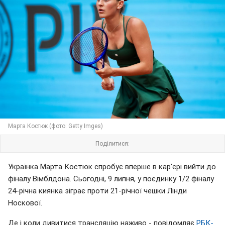
Марта Костюк (фото: Getty Imges)
Поділитися:
Українка Марта Костюк спробує вперше в кар'єрі вийти до
фіналу Вімблдона. Сьогодні, 9 липня, у поєдинку 1/2 фіналу
24-річна киянка зіграє проти 21-річної чешки Лінди
Носкової.
Де і коли дивитися трансляцію наживо - повідомляє
РБК-