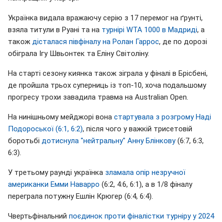
Українка видала вражаючу серію з 17 перемог на ґрунті,
взяла титули в Руані та на
турнірі WTA 1000 в Мадриді
, а
також
дісталася півфіналу на Ролан Гаррос
, де по дорозі
обіграла Ігу Швьонтек та Еліну Світоліну.
На старті сезону киянка також зіграла у фіналі в Брісбені,
де пройшла трьох суперниць із топ-10, хоча подальшому
прогресу трохи завадила травма на Australian Open.
На нинішньому мейджорі вона
стартувала з розгрому Наді
Подороської (6:1, 6:2)
, після чого у важкій трисетовій
боротьбі
дотиснула "нейтральну" Анну Блінкову
(6:7, 6:3,
6:3).
У третьому раунді українка
зламала опір незручної
американки Емми Наварро
(6:2, 4:6, 6:1), а в 1/8 фіналу
переграла потужну Ешлін Крюгер (6:4, 6:4).
Чвертьфінальний
поєдинок проти фіналістки турніру у 2024