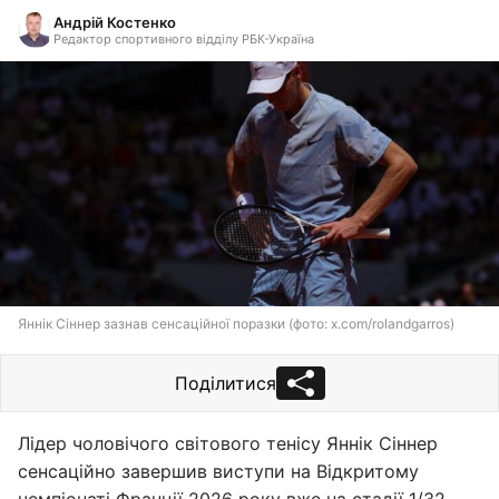
Андрій Костенко
Редактор спортивного відділу РБК-Україна
Яннік Сіннер зазнав сенсаційної поразки (фото: x.com/rolandgarros)
Поділитися
Лідер чоловічого світового тенісу Яннік Сіннер
сенсаційно завершив виступи на Відкритому
чемпіонаті Франції 2026 року вже на стадії 1/32