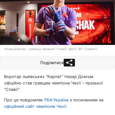
Назар Домчак – гравець празької "Славії" (фото: ФК "Славія")
Поділитися
Воротар львівських "Карпат" Назар Домчак
офіційно став гравцем чемпіона Чехії – празької
"Славії".
Про це повідомляє
РБК-Україна
з посиланням на
офіційний сайт чемпіонів Чехії
.