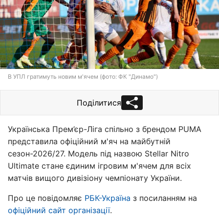
В УПЛ гратимуть новим м'ячем (фото: ФК "Динамо")
Поділитися
Українська Прем’єр-Ліга спільно з брендом PUMA
представила офіційний м'яч на майбутній
сезон-2026/27. Модель під назвою Stellar Nitro
Ultimate стане єдиним ігровим м'ячем для всіх
матчів вищого дивізіону чемпіонату України.
Про це повідомляє
РБК-Україна
з посиланням на
офіційний сайт організації
.