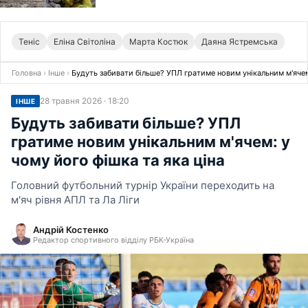
Теніс
Еліна Світоліна
Марта Костюк
Даяна Ястремська
Головна
›
Інше
›
Будуть забивати більше? УПЛ гратиме новим унікальним м'ячем:
28 травня 2026 · 18:20
ІНШЕ
Будуть забивати більше? УПЛ
гратиме новим унікальним м'ячем: у
чому його фішка та яка ціна
Головний футбольний турнір України переходить на
м'яч рівня АПЛ та Ла Ліги
Андрій Костенко
Редактор спортивного відділу РБК-Україна