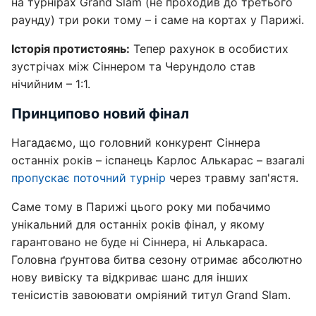
на турнірах Grand Slam (не проходив до третього
раунду) три роки тому – і саме на кортах у Парижі.
Історія протистоянь:
Тепер рахунок в особистих
зустрічах між Сіннером та Черундоло став
нічийним – 1:1.
Принципово новий фінал
Нагадаємо, що головний конкурент Сіннера
останніх років – іспанець Карлос Алькарас – взагалі
пропускає поточний турнір
через травму зап'ястя.
Саме тому в Парижі цього року ми побачимо
унікальний для останніх років фінал, у якому
гарантовано не буде ні Сіннера, ні Алькараса.
Головна ґрунтова битва сезону отримає абсолютно
нову вивіску та відкриває шанс для інших
тенісистів завоювати омріяний титул Grand Slam.