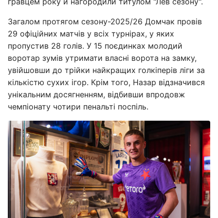
гравцем року й нагородили титулом "Лев сезону".
Загалом протягом сезону-2025/26 Домчак провів
29 офіційних матчів у всіх турнірах, у яких
пропустив 28 голів. У 15 поєдинках молодий
воротар зумів утримати власні ворота на замку,
увійшовши до трійки найкращих голкіперів ліги за
кількістю сухих ігор. Крім того, Назар відзначився
унікальним досягненням, відбивши впродовж
чемпіонату чотири пенальті поспіль.