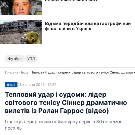
Футбол
УПЛ
Головна
›
Інше
›
Тепловий удар і судоми: лідер світового тенісу Сіннер драмати
28 травня 2026 · 17:27
ІНШЕ
Тепловий удар і судоми: лідер
світового тенісу Сіннер драматично
вилетів із Ролан Гаррос (відео)
Італієць перервавши неймовірну серію з 30 перемог
поспіль