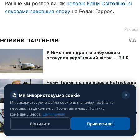
Раніше ми розповіли, як
чоловік Еліни Світоліної зі
сльозами завершив епоху
на Ролан Гаррос.
🍪
Ми використовуємо cookie
✕
Ми використовуємо файли cookie для аналізу трафіку та
персоналізації контенту. Прочитайте нашу Політику
конфіденційності.
Детальніше
Відхилити
Прийняти всі