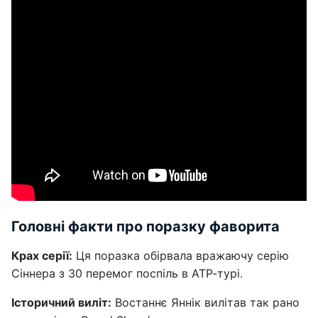
Головні факти про поразку фаворита
Крах серії:
Ця поразка обірвала вражаючу серію
Сіннера з 30 перемог поспіль в АТР-турі.
Історичний виліт:
Востаннє Яннік вилітав так рано