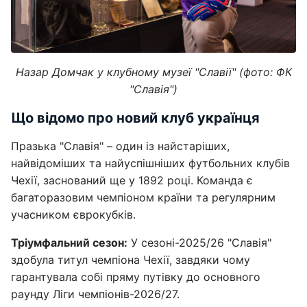
Назар Домчак у клубному музеї "Славії" (фото: ФК
"Славія")
Що відомо про новий клуб українця
Празька "Славія" – один із найстаріших,
найвідоміших та найуспішніших футбольних клубів
Чехії, заснований ще у 1892 році. Команда є
багаторазовим чемпіоном країни та регулярним
учасником єврокубків.
Тріумфальний сезон:
У сезоні-2025/26 "Славія"
здобула титул чемпіона Чехії, завдяки чому
гарантувала собі пряму путівку до основного
раунду Ліги чемпіонів-2026/27.