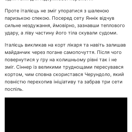
Проте італієць не зміг упоратися з шаленою
паризькою спекою. Посеред сету Яннік відчув
сильне нездужання, ймовірно, зазнавши теплового
удару, а ліву частину його тіла скували судоми.
Італієць викликав на корт лікаря та навіть залишав
майданчик через погане самопочуття. Після чого
повернутися у гру на колишньому рівні так і не
зміг. Сіннер із великими труднощами пересувався
кортом, чим сповна скористався Черундоло, який
повністю перехопив ініціативу та забрав три сети
поспіль.