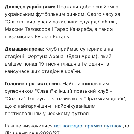
Досвід з українцями:
Пражани добре знайомі з
українським футбольним ринком. Свого часу за
"Славію" виступали захисники Едуард Соболь,
Максим Таловєров і Тарас Качараба, а також
півзахисник Руслан Ротань.
Домашня арена:
Клуб приймає суперників на
стадіоні "Фортуна Арена" (Еден Арена), який
вміщує понад 19 тисяч глядачів і є одним із
найсучасніших стадіонів країни.
Головне протистояння:
Найпринциповішим
суперником "Славії" є інший празький клуб –
"Спарта". Їхні зустрічі називають "Празьким дербі",
що є найгарячішим і найочікуванішим
протистоянням у чеському футболі.
Раніше визначилися
всі володарі прямих путівок
до
Ліги чемпіонів-2026/27.