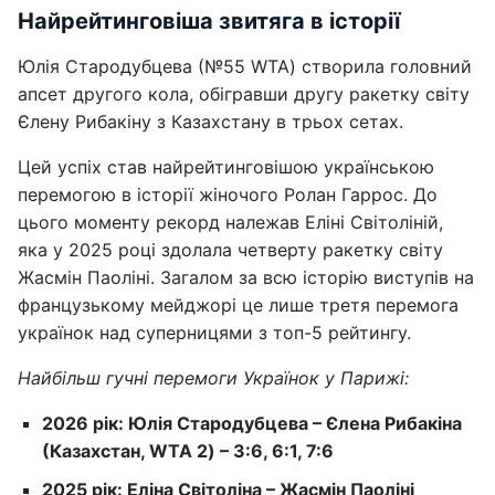
Найрейтинговіша звитяга в історії
Юлія Стародубцева (№55 WTA) створила головний
апсет другого кола, обігравши другу ракетку світу
Єлену Рибакіну з Казахстану в трьох сетах.
Цей успіх став найрейтинговішою українською
перемогою в історії жіночого Ролан Гаррос. До
цього моменту рекорд належав Еліні Світоліній,
яка у 2025 році здолала четверту ракетку світу
Жасмін Паоліні. Загалом за всю історію виступів на
французькому мейджорі це лише третя перемога
українок над суперницями з топ-5 рейтингу.
Найбільш гучні перемоги Українок у Парижі:
2026 рік: Юлія Стародубцева – Єлена Рибакіна
(Казахстан, WTA 2) – 3:6, 6:1, 7:6
2025 рік: Еліна Світоліна – Жасмін Паоліні