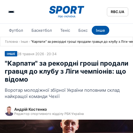
RBC.UA
Футбол
Баскетбол
Теніс
Бокс
Інше
Головна
›
Інше
›
"Карпати" за рекордні гроші продали гравця до клубу з Ліги че
28 травня 2026 · 20:34
ІНШЕ
"Карпати" за рекордні гроші продали
гравця до клубу з Ліги чемпіонів: що
відомо
Воротар молодіжної збірної України поповним склад
найкращої команди Чехії
Андрій Костенко
Редактор спортивного відділу РБК-Україна