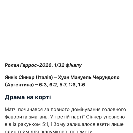
Ролан Гаррос-2026. 1/32 фіналу
Яннік Сіннер (Італія) – Хуан Мануель Черундоло
(Аргентина) – 6:3, 6:2, 5:7, 1:6, 1:6
Драма на корті
Матч починався за повного домінування головного
фаворита змагань. У третій партії Сіннер упевнено
вів із рахунком 5:1, і йому залишалося взяти лише
один гейм для підсумкової перемоги.