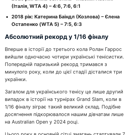
(Італія, WTA 4) – 4:6, 7:6, 6:1
2018 рік: Катерина Баіндл (Козлова) – Єлена
Остапенко (WTA 5) – 7:5, 6:3
Абсолютний рекорд у 1/16 фіналу
Вперше в історії до третього кола Ролан Гаррос
вийшли одночасно чотири українські тенісистки.
Попередній паризький рекорд тримався з
минулого року, коли до цієї стадії дісталися три
українки.
Загалом для українського тенісу це лише другий
випадок в історії на турнірах Grand Slam, коли в
1/16 фіналу зіграє такий великий склад. Подібне
досягнення підкорювалося нашим дівчатам лише
на Australian Open у 2024 році.
Цього року в основній сітці змагань стартували 7