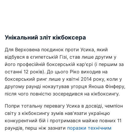
Унікальний зліт кікбоксера
Для Верховена поєдинок проти Усика, який
відбувся в єгипетській Гізі, став лише другим у
його професійній боксерській кар'єрі (і першим за
останні 12 років). До цього Ріко виходив на
боксерський ринг лише у квітні 2014 року, коли у
другому раунді нокаутував угорця Яноша Фінферу,
після чого повністю зосередився на кікбоксингу.
Попри тотальну перевагу Усика в досвіді, чемпіон
світу з кікбоксингу зумів нав'язати українцю
конкурентний бій і протримався майже повних 11
раундів, перш ніж зазнати
поразки технічним