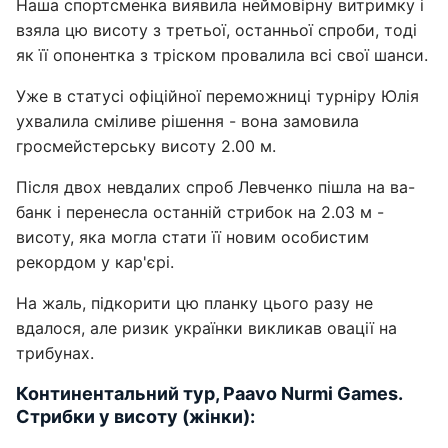
Наша спортсменка виявила неймовірну витримку і
взяла цю висоту з третьої, останньої спроби, тоді
як її опонентка з тріском провалила всі свої шанси.
Уже в статусі офіційної переможниці турніру Юлія
ухвалила сміливе рішення - вона замовила
гросмейстерську висоту 2.00 м.
Після двох невдалих спроб Левченко пішла на ва-
банк і перенесла останній стрибок на 2.03 м -
висоту, яка могла стати її новим особистим
рекордом у кар'єрі.
На жаль, підкорити цю планку цього разу не
вдалося, але ризик українки викликав овації на
трибунах.
Континентальний тур, Paavo Nurmi Games.
Стрибки у висоту (жінки):