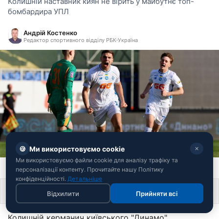
Колишній наставник киян не вірить у майбутнє топ-
бомбардира УПЛ
Андрій Костенко
Редактор спортивного відділу РБК-Україна
🍪
Ми використовуємо cookie
✕
Ми використовуємо файли cookie для аналізу трафіку та
Матвій Пономаренко (фото: ФК "Динамо")
персоналізації контенту. Прочитайте нашу Політику
конфіденційності.
Детальніше
Поділитися
Відхилити
Прийняти всі
Колишній керманич київського "Динамо"