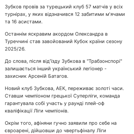
Зубков провів за турецький клуб 57 матчів у всіх
турнірах, у яких відзначився 12 забитими м'ячами
та 16 асистами.
Останнім яскравим акордом Олександра в
Туреччині став завойований Кубок країни сезону
2025/26.
До слова, після від'їзду Зубкова в "Трабзонспорі"
залишається інший український легіонер -
захисник Арсеній Батагов.
Новий клуб Зубкова, АЕК, переживає золоті часи.
Ставши чемпіоном грецької Суперліги, команда
гарантувала собі участь у раунді плей-оф
кваліфікації Ліги чемпіонів.
Окрім того, афіняни гучно заявили про себе на
євроарені, дійшовши до чвертьфіналу Ліги