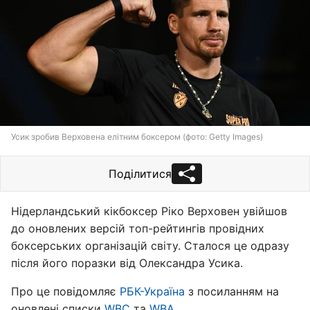
Усик зробив Верховена елітним боксером (фото: Getty Images)
Поділитися
Нідерландський кікбоксер Ріко Верховен увійшов
до оновлених версій топ-рейтингів провідних
боксерських організацій світу. Сталося це одразу
після його поразки від Олександра Усика.
Про це повідомляє
РБК-Україна
з посиланням на
оновлені списки
WBC
та
WBA
.