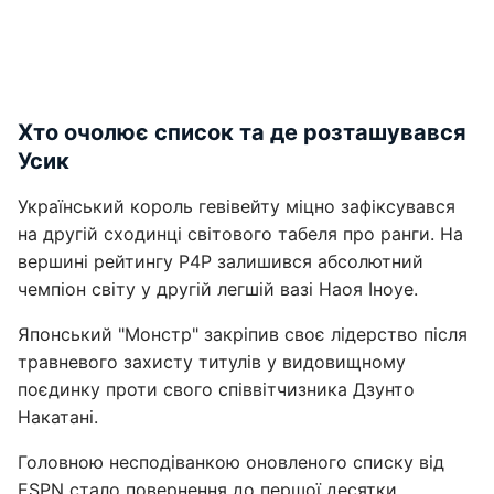
Хто очолює список та де розташувався
Усик
Український король гевівейту міцно зафіксувався
на другій сходинці світового табеля про ранги. На
вершині рейтингу P4P залишився абсолютний
чемпіон світу у другій легшій вазі Наоя Іноуе.
Японський "Монстр" закріпив своє лідерство після
травневого захисту титулів у видовищному
поєдинку проти свого співвітчизника Дзунто
Накатані.
Головною несподіванкою оновленого списку від
ESPN стало повернення до першої десятки