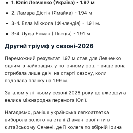
1. Юлія Левченко (Україна) - 1.97 м
2. Ламара Дістін (Ямайка) - 1.94 м
3-4. Елла Міккола (Фінляндія) - 1.91 м.
3-4. Луїза Екман (Швеція) - 1.91 м
Другий тріумф у сезоні-2026
Переможний результат 1.97 м став для Левченко
одним із найкращих у поточному році - вище вона
стрибала лише двічі на старті сезону, коли
подолала планку на 1.99 м.
Загалом у літньому сезоні 2026 року це вже друга
велика міжнародна перемога Юлії.
Нагадаємо, раніше українська легкоатлетка
виборола золото на етапі Діамантової ліги в
китайському Сямені, де її колега по збірній Ірина