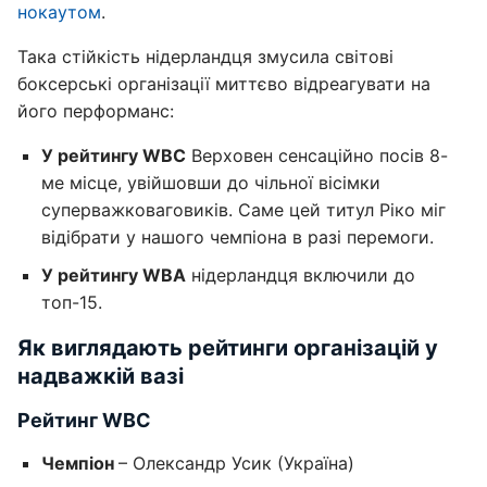
нокаутом
.
Така стійкість нідерландця змусила світові
боксерські організації миттєво відреагувати на
його перформанс:
У рейтингу WBC
Верховен сенсаційно посів 8-
ме місце, увійшовши до чільної вісімки
суперважковаговиків. Саме цей титул Ріко міг
відібрати у нашого чемпіона в разі перемоги.
У рейтингу WBA
нідерландця включили до
топ-15.
Як виглядають рейтинги організацій у
надважкій вазі
Рейтинг WBC
Чемпіон
– Олександр Усик (Україна)