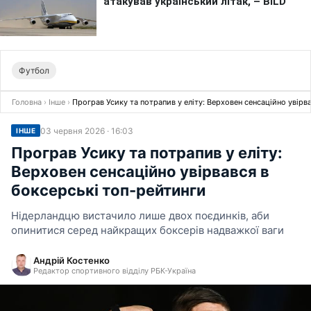
Футбол
Головна
›
Інше
›
Програв Усику та потрапив у еліту: Верховен сенсаційно увірв
03 червня 2026 · 16:03
ІНШЕ
Програв Усику та потрапив у еліту:
Верховен сенсаційно увірвався в
боксерські топ-рейтинги
Нідерландцю вистачило лише двох поєдинків, аби
опинитися серед найкращих боксерів надважкої ваги
Андрій Костенко
Редактор спортивного відділу РБК-Україна