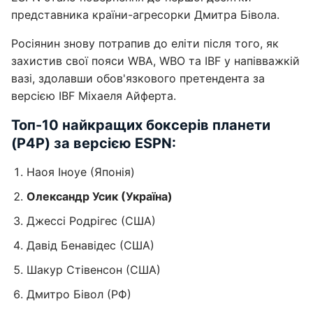
представника країни-агресорки Дмитра Бівола.
Росіянин знову потрапив до еліти після того, як
захистив свої пояси WBA, WBO та IBF у напівважкій
вазі, здолавши обов'язкового претендента за
версією IBF Міхаеля Айферта.
Топ-10 найкращих боксерів планети
(P4P) за версією ESPN:
Наоя Іноуе (Японія)
Олександр Усик (Україна)
Джессі Родрігес (США)
Давід Бенавідес (США)
Шакур Стівенсон (США)
Дмитро Бівол (РФ)