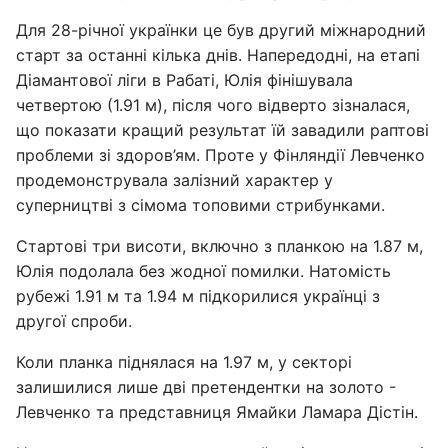
Для 28-річної українки це був другий міжнародний
старт за останні кілька днів. Напередодні, на етапі
Діамантової ліги в Рабаті, Юлія фінішувала
четвертою (1.91 м), після чого відверто зізналася,
що показати кращий результат їй завадили раптові
проблеми зі здоров’ям. Проте у Фінляндії Левченко
продемонструвала залізний характер у
суперництві з сімома топовими стрибунками.
Стартові три висоти, включно з планкою на 1.87 м,
Юлія подолала без жодної помилки. Натомість
рубежі 1.91 м та 1.94 м підкорилися українці з
другої спроби.
Коли планка піднялася на 1.97 м, у секторі
залишилися лише дві претендентки на золото -
Левченко та представниця Ямайки Ламара Дістін.