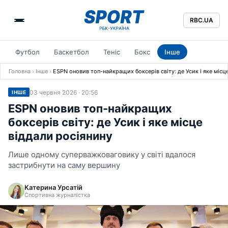
RBC.UA
Футбол
Баскетбол
Теніс
Бокс
Інше
Головна
›
Інше
›
ESPN оновив топ-найкращих боксерів світу: де Усик і яке місц
03 червня 2026 · 20:56
ІНШЕ
ESPN оновив топ-найкращих
боксерів світу: де Усик і яке місце
віддали росіянину
Лише одному суперважковаговику у світі вдалося
застрибнути на саму вершину
Катерина Урсатій
Спортивна журналістка