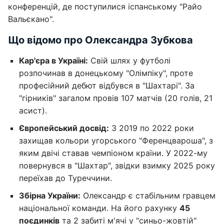
конференцій, де поступилися іспанському "Райо
Вальєкано".
Що відомо про Олександра Зубкова
Кар'єра в Україні:
Свій шлях у футболі
розпочинав в донецькому "Олімпіку", проте
професійний дебют відбувся в "Шахтарі". За
"гірників" загалом провів 107 матчів (20 голів, 21
асист).
Європейський досвід:
З 2019 по 2022 роки
захищав кольори угорського "Ференцвароша", з
яким двічі ставав чемпіоном країни. У 2022-му
повернувся в "Шахтар", звідки взимку 2025 року
переїхав до Туреччини.
Збірна України:
Олександр є стабільним гравцем
національної команди. На його рахунку
45
поєдинків
та 2 забиті м'ячі у "синьо-жовтій"