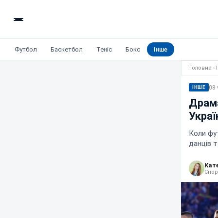
Футбол
Баскетбол
Теніс
Бокс
Інше
Головна
›
08 
ІНШЕ
Драма
Украї
Коли фут
данців т
Кат
Спор