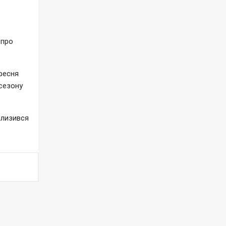
 про
ресня
 сезону
близився