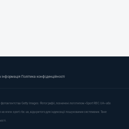
 інформація
·
Політика конфіденційності
·
фотоагентства Getty Images. Фотографії, позначені логотипом «Sport RBC.UA» або
я на www.sport.rbc.ua, відкритого для індексації пошуковими системами. Таке
ості.