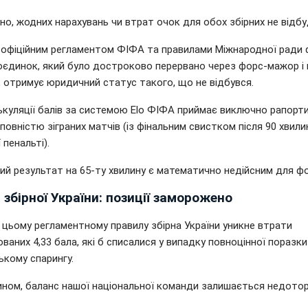
но, жодних нарахувань чи втрат очок для обох збірних не відб
з офіційним регламентом ФІФА та правилами Міжнародної ради
поєдинок, який було достроково перервано через форс-мажор і 
, отримує юридичний статус такого, що не відбувся.
ькуляції балів за системою Elo ФІФА приймає виключно рапорт
 повністю зіграних матчів (із фінальним свистком після 90 хвили
 пенальті).
ий результат на 65-ту хвилину є математично недійсним для ф
збірної України: позиції заморожено
 цьому регламентному правилу збірна України уникне втрати
ваних 4,33 бала, які б списалися у випадку повноцінної поразки
ькому спарингу.
ином, баланс нашої національної команди залишається недото