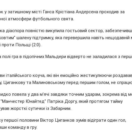
к у затишному місті Ганса Крістіана Андерсена проходив за
рної атмосфери футбольного свята.
ька діаспора повністю викупила гостьовий сектор, забезпечив
жовтим" шалену підтримку, яка перевершила навіть нещодавній 
 проти Польщі (2:0).
 полі гра в підопічних Мальдери відверто не заладилася з перш
и італійського коуча, які він емоційно жестикулюючи роздава
у, Циганкову та Малиновському перед першим голом, не спрацю
видко повела у два м'ячі завдяки точним ударам, зокрема від 
 "Манчестер Юнайтед" Патріка Доргу, який протягом тайму
ував жорсткі сутички із Забарним.
су першої половини Віктор Циганков зумів відіграти один гол,
ши команду в гру.