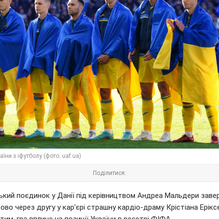
аїни з іфутболу (фото: uaf.ua)
Поділитися:
ький поєдинок у Данії під керівництвом Андреа Мальдери заве
во через другу у кар'єрі страшну кардіо-драму Крістіана Ерікс