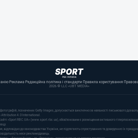
панію
·
Реклама
·
Редакційна політика і стандарти
·
Правила користування
·
Правова
2026 © LLC «UBT MEDIA»
фотографій, позначених Getty Images, допускається виключно за наявності письмового дозволу 
tribution 4.0 International.
сайті «Sport RBC.UA» (www.sport.rbc.ua), обов'язковим є розміщення активного гіперпосиланн
зацу.
ня, відповідно до законодавства України, не підлягають спростуванню та доведенню їх правдив
повідальність несе рекламодавець.