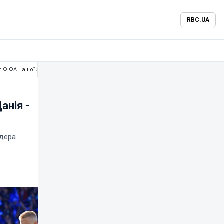
RBC.UA
г ФІФА нашої збірної
анія -
ідера