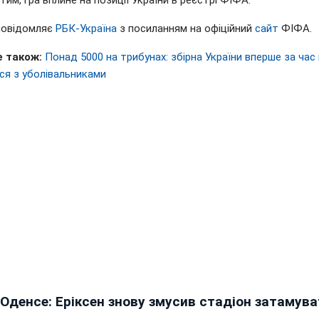
тим, гра вплине на позиції України в реєстрі ФІФА.
повідомляє
РБК-Україна
з посиланням на офіційний
сайт
ФІФА.
 також:
Понад 5000 на трибунах: збірна України вперше за час 
ся з уболівальниками
Оденсе: Еріксен знову змусив стадіон затамув