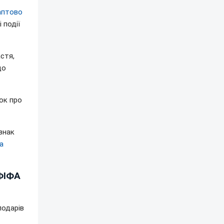
раптово
 події
стя,
до
ок про
знак
на
 ФІФА
подарів