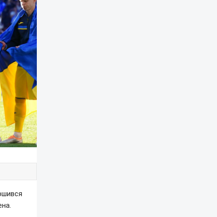
ршився
ена.