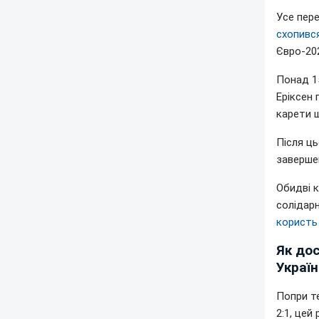
Усе пер
схопивс
Євро-20
Понад 15
Еріксен 
карети ш
Після ц
заверше
Обидві 
солідарн
користь
Як дос
Україн
Попри те
2:1, цей