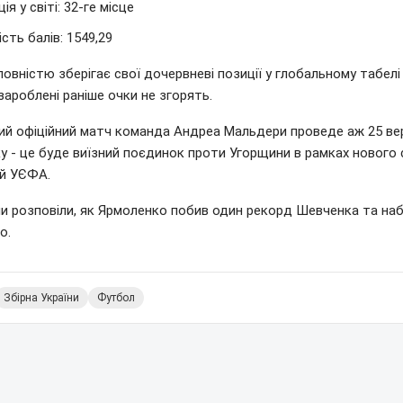
ія у світі: 32-ге місце
ість балів: 1549,29
повністю зберігає свої дочервневі позиції у глобальному табелі
 зароблені раніше очки не згорять.
ий офіційний матч команда Андреа Мальдери проведе аж 25 ве
у - це буде виїзний поєдинок проти Угорщини в рамках нового
ій УЄФА.
ми розповіли, як Ярмоленко побив один рекорд Шевченка та на
о.
Збірна України
Футбол