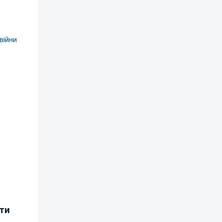
війни
ати