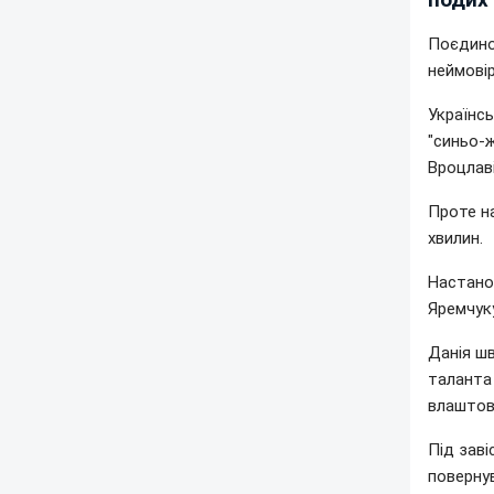
Поєдино
неймові
Українс
"синьо-
Вроцлаві
Проте на
хвилин.
Настанов
Яремчук
Данія ш
таланта
влаштов
Під заві
повернув