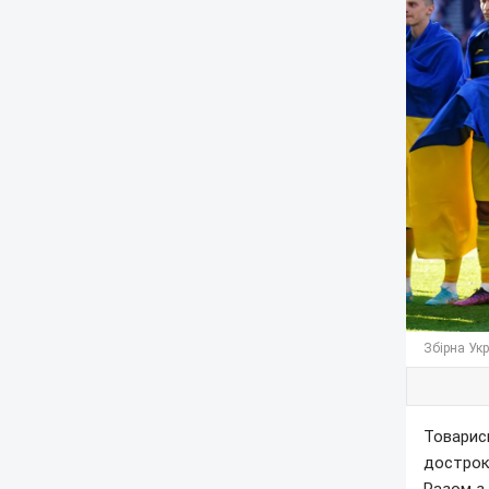
Збірна Укр
Товарис
достроко