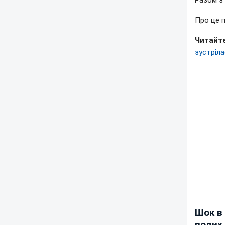
Разом з 
Про це 
Читайте
зустріла
Шок в 
подих