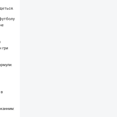
удеться.
 футболу
не
и
н гри
ормули.
 в
рканним: