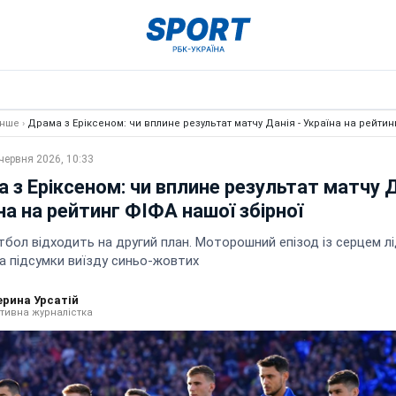
Інше
›
Драма з Еріксеном: чи вплине результат матчу Данія - Україна на рейтин
червня 2026, 10:33
 з Еріксеном: чи вплине результат матчу Д
на на рейтинг ФІФА нашої збірної
бол відходить на другий план. Моторошний епізод із серцем л
а підсумки виїзду синьо-жовтих
ерина Урсатій
тивна журналістка