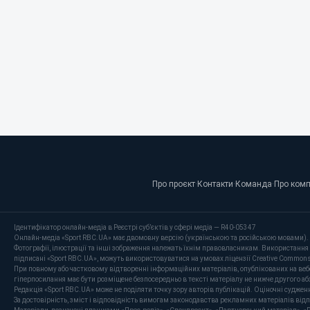
Про проєкт
·
Контакти
·
Команда
·
Про ком
Ідентифікатор онлайн-медіа в Реєстрі суб’єктів у сфері медіа — R40-05347
Онлайн-медіа «Sport RBC.UA» має двомовну версію (українською та російською мовами).
Фотографії, ілюстрації та інші зображення належать їхнім правовласникам. Використання 
підписані «Sport RBC.UA», можуть використовуватися на умовах ліцензії Creative Commons At
При повному або частковому відтворенні інформаційних матеріалів, опублікованих на веб
гіперпосилання має бути розміщене безпосередньо в тексті матеріалу не нижче другого аб
Редакція «Sport RBC.UA» може не поділяти точку зору авторів публікацій. Оціночні суджен
За достовірність, зміст і відповідність вимогам законодавства рекламних матеріалів від