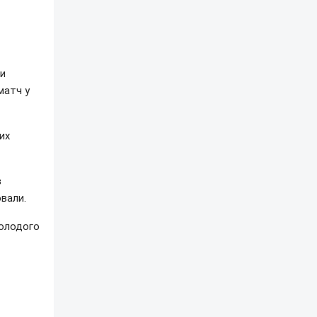
ши
матч у
их
в
вали.
молодого