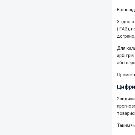
Відповід
Згідно 
(IFAB), 
дограно
Для кал
арбітрів
або серії
Проміжн
Цифри 
Завдяки
прогнозо
товарис
Таким ч