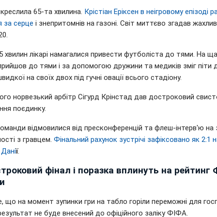
екреслила 65-та хвилина.
Крістіан Еріксен в неігровому епізоді 
я за серце
і знепритомнів на газоні. Світ миттєво згадав жахливі
20.
 хвилин лікарі намагалися привести футболіста до тями. На ща
прийшов до тями і за допомогою дружини та медиків зміг піти 
видкої на своїх двох під гучні овації всього стадіону.
ього норвезький арбітр Сігурд Крінстад дав достроковий свист
ння поєдинку.
команди відмовилися від пресконференцій та флеш-інтерв'ю на 
ості з гравцем.
Фінальний рахунок зустрічі зафіксовано як
2:1 
 Дані
ї
.
троковий фінал і поразка вплинуть на рейтинг
и
, що на момент зупинки гри на табло горіли переможні для гос
 результат не буде внесений до офіційного заліку ФІФА.