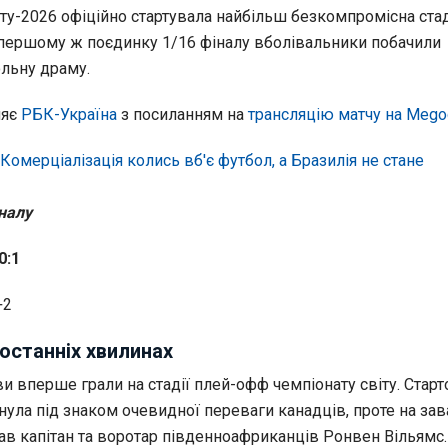
іту-2026 офіційно стартувала найбільш безкомпромісна стад
 У першому ж поєдинку 1/16 фіналу вболівальники побачили
льну драму.
яє
РБК-Україна
з посиланням на
трансляцію матчу на Meg
Комерціалізація колись вб'є футбол, а Бразилія не стане
налу
0:1
+2
 останніх хвилинах
 вперше грали на стадії плей-офф чемпіонату світу. Старт
ула під знаком очевидної переваги канадців, проте на зава
ав капітан та воротар південноафриканців Ронвен Вільямс.