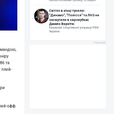
Баскетбольний тренер, оглядач
Світло в кінці тунелю:
"Динамо", "Полісся" та ЛНЗ не
засмутили в єврокубках
Данило Вереітін
Керівник спортивної редакції РБК-
Україна
омандою,
рніру
86 та
д плей-
ари
лей-офф.