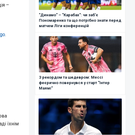
ія –
"Динамо" – "Карабах": чи заб'є
Пономаренко та що потрібно знати перед
матчем Ліги конференцій
ogo
.
З рекордом та шедевром: Мессі
феєрично повернувся у старт "Інтер
Маямі"
ова
ді їхнім