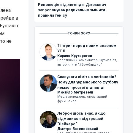
Революція від легенди: Джокович
ілена
запропонував радикально змінити
правила тенісу
ерейде в
Еустакіо
ом
ТОЧКИ ЗОРУ
сто не
7 інтриг перед новим сезоном
УПЛ
Кирило Круторогов
Спортивний коментатор, журналіст,
автор книги "#Бомбардир"
Скасувати ліміт на легіонерів?
Чому для українського футболу
немає простої відповіді
Михайло Метревелі
Медіаменеджер, спортивний
функціонер
Леброн щось знає, якщо
відмовився від грошей
"Лейкерс"
Дмитро Базелевський