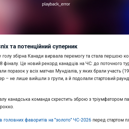
спіх та потенційний суперник
 голу збірна Канади вирвала перемогу та стала першою к
8 фіналу. Це новий рекорд канадців на ЧС: до поточного ту
али поразок у всіх матчах Мундіалів, у яких брали участь (19
пер – не лише вийшли з групи, а й подолали стартовий раун
налу канадська команда схрестить зброю з тріумфатором п
рокко.
в головних фаворитів на "золото" ЧС-2026
перед стартом п