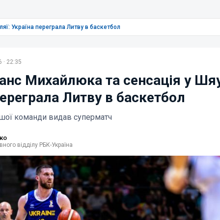
яї: Україна переграла Литву в баскетбол
 · 22:35
нс Михайлюка та сенсація у Шяу
переграла Литву в баскетбол
ашої команди видав суперматч
ко
вного відділу РБК-Україна