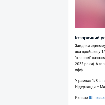
Історичний у
Завдяки єдиному
яка пройшла у 1/
"кленові" зазнав
2022 роки). А те
офф.
У рамках 1/8 фі
Нідерланди – Ма
Раніше
ШІ назва