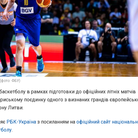
(фото: ФБУ)
 баскетболу в рамках підготовки до офіційних літніх матчів
ариському поєдинку одного з визнаних грандів європейськ
рну Литви.
ляє
РБК-Україна
з посиланням на
офіційний сайт національн
тболу
.