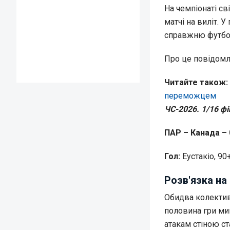
На чемпіонаті св
матчі на виліт.
справжню футбо
Про це повідомл
Читайте також:
переможцем
ЧС-2026. 1/16 фі
ПАР – Канада – 
Гол:
Еустакіо, 90
Розв'язка на
Обидва колективи
половина гри мин
атакам стіною ст