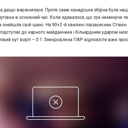
а дещо вирівнялася. Проте саме канадська збірна була нац
утівки в основний час. Коли здавалося, що гра неминуче п
 знайшла свій шанс. На 90+2-й хвилині півзахисник Стівен 
 підступах до карного майданчика і більярдним ударом низ
лівий кут воріт – 0:1. Знекровлена ПАР відповісти вже про