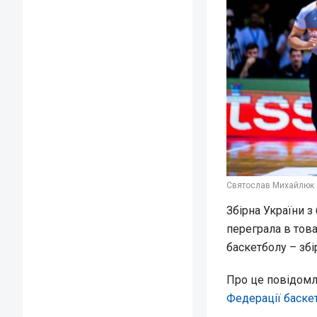
Святослав Михайлюк 
Збірна України з
переграла в тов
баскетболу – збі
Про це повідом
Федерації баске