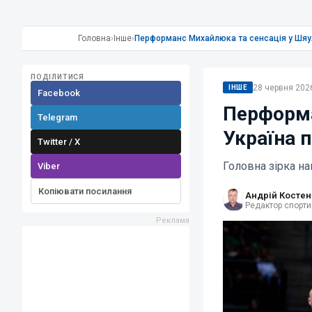
Головна
›
Інше
›
Перформанс Михайлюка та сенсація у Шяул
ПОДІЛИТИСЯ
28 червня 2026
ІНШЕ
Facebook
Перформа
Telegram
Україна 
Twitter / X
Головна зірка н
Viber
Копіювати посилання
Андрій Костен
Редактор спорти