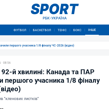
ІНШЕ
ФУТБОЛ
БАСКЕТБОЛ
ТЕНІС
БОКС
|
|
|
|
начили першого учасника 1/8 фіналу ЧС-2026 (відео)
 · 08:56
 92-й хвилині: Канада та ПАР
и першого учасника 1/8 фіналу
відео)
в "кленових листків"
ко