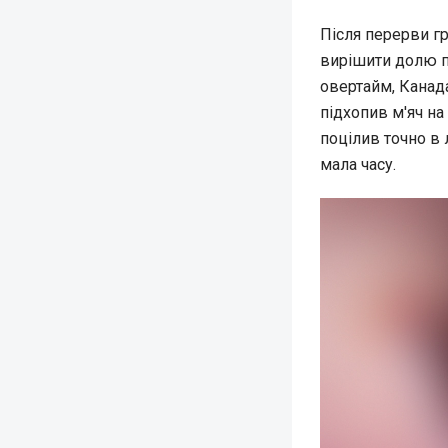
Після перерви гр
вирішити долю п
овертайм, Канада
підхопив м'яч на
поцілив точно в 
мала часу.