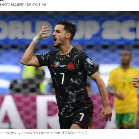
вного відділу РБК-Україна
а історичну перемогу (фото: x.com/FIFAWorldCup)