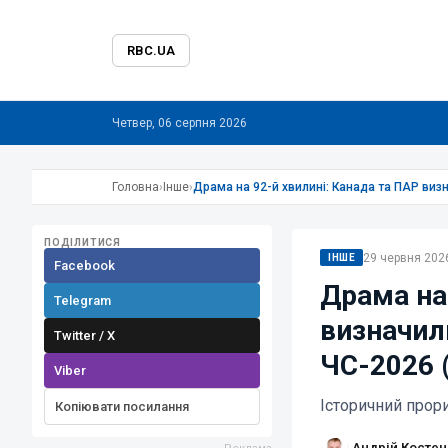
RBC.UA
Четвер, 06 серпня 2026
Головна
›
Інше
›
Драма на 92-й хвилині: Канада та ПАР виз
ПОДІЛИТИСЯ
29 червня 2026
ІНШЕ
Facebook
Драма на
Telegram
визначил
Twitter / X
ЧС-2026 (
Viber
Історичний прори
Копіювати посилання
Андрій Костен