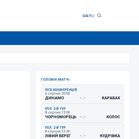
UA
|
RU
ГОЛОВНІ МАТЧІ
ЛІГА КОНФЕРЕНЦІЙ
6 серпня 20:00
ДИНАМО
КАРАБАХ
- : -
УПЛ. 2-Й ТУР
8 серпня 13:00
ЧОРНОМОРЕЦЬ
КОЛОС
- : -
УПЛ. 2-Й ТУР
8 серпня 15:30
ЛІВИЙ БЕРЕГ
КУДРІВКА
- : -