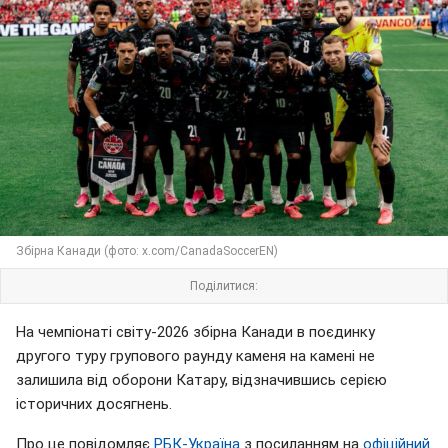
Збірна Канади (фото: x.com/CanadaSoccerEN)
Поділитися:
На чемпіонаті світу-2026 збірна Канади в поєдинку
другого туру групового раунду каменя на камені не
залишила від оборони Катару, відзначившись серією
історичних досягнень.
Про це повідомляє
РБК-Україна
з посиланням на
офіційний