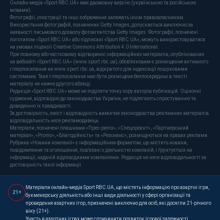
Онлайн-медіа «Sport RBC.UA» має двомовну версію (українською та російською
мовами).
Фотографії, ілюстрації та інші зображення належать їхнім правовласникам.
Використання фотографій, позначених Getty Images, допускається виключно за
наявності письмового дозволу фотоагентства Getty Images. Фотографії, позначені
логотипом «Sport RBC.UA» або підписані «Sport RBC.UA», можуть використовуватися
на умовах ліцензії Creative Commons Attribution 4.0 International.
При повному або частковому відтворенні інформаційних матеріалів, опублікованих
на вебсайті «Sport RBC.UA» (www.sport.rbc.ua), обов'язковим є розміщення активного
гіперпосилання на www.sport.rbc.ua, відкритого для індексації пошуковими
системами. Таке гіперпосилання має бути розміщене безпосередньо в тексті
матеріалу не нижче другого абзацу.
Редакція «Sport RBC.UA» може не поділяти точку зору авторів публікацій. Оціночні
судження, відповідно до законодавства України, не підлягають спростуванню та
доведенню їх правдивості.
За достовірність, зміст і відповідність вимогам законодавства рекламних матеріалів
відповідальність несе рекламодавець.
Матеріали, позначені плашками «Прес-реліз», «Спецпроєкт», «Партнерський
матеріал», «Promo», «Благодійність» та «Резонанс», розміщуються на правах реклами.
Рубрика «Новини компанії» є інформаційним форматом, що містить новини,
повідомлення та оголошення, пов'язані з діяльністю компаній, і ґрунтується на
інформації, наданій відповідними компаніями. Редакція не несе відповідальності за
достовірність такої інформації.
Матеріали онлайн-медіа Sport RBC.UA, що містять інформацію про азартні ігри,
21+
букмекерську діяльність або інші види діяльності у сфері організації та
проведення азартних ігор, призначені виключно для осіб, які досягли 21-річного
віку (21+).
Участь в азартних іграх може спричинити розвиток ігрової залежності.