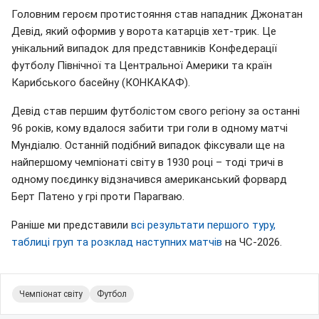
Головним героєм протистояння став нападник Джонатан
Девід, який оформив у ворота катарців хет-трик. Це
унікальний випадок для представників Конфедерації
футболу Північної та Центральної Америки та країн
Карибського басейну (КОНКАКАФ).
Девід став першим футболістом свого регіону за останні
96 років, кому вдалося забити три голи в одному матчі
Мундіалю. Останній подібний випадок фіксували ще на
найпершому чемпіонаті світу в 1930 році – тоді тричі в
одному поєдинку відзначився американський форвард
Берт Патено у грі проти Парагваю.
Раніше ми представили
всі результати першого туру,
таблиці груп та розклад наступних матчів
на ЧС-2026.
Чемпіонат світу
Футбол