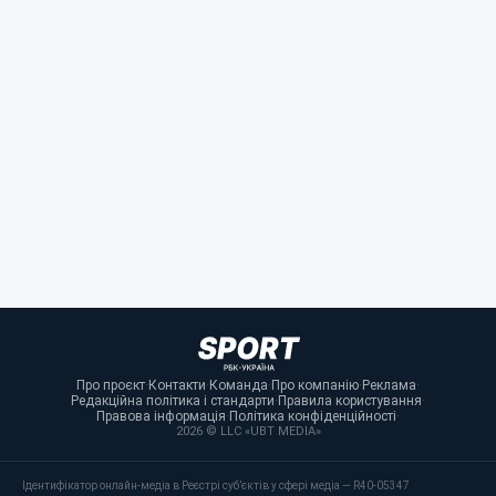
Про проєкт
·
Контакти
·
Команда
·
Про компанію
·
Реклама
·
Редакційна політика і стандарти
·
Правила користування
·
Правова інформація
·
Політика конфіденційності
·
2026 © LLC «UBT MEDIA»
Ідентифікатор онлайн-медіа в Реєстрі суб’єктів у сфері медіа — R40-05347