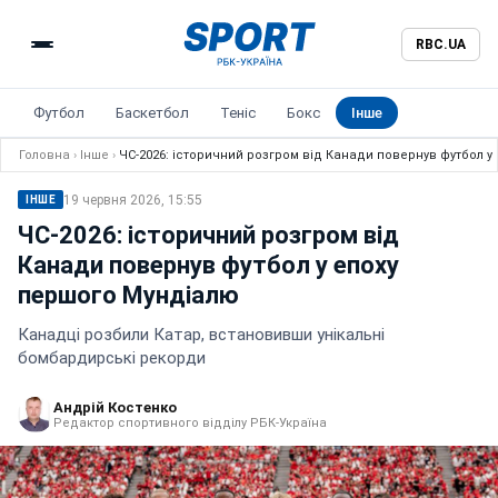
RBC.UA
Футбол
Баскетбол
Теніс
Бокс
Інше
Головна
›
Інше
›
ЧС-2026: історичний розгром від Канади повернув футбол у
19 червня 2026, 15:55
ІНШЕ
ЧС-2026: історичний розгром від
Канади повернув футбол у епоху
першого Мундіалю
Канадці розбили Катар, встановивши унікальні
бомбардирські рекорди
Андрій Костенко
Редактор спортивного відділу РБК-Україна