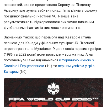
першостей, яка не представляє Європу чи Південну
Америку, але зуміла забити понад п'ять м'ячів в одному
поєдинку фінальної частини ЧС. Раніше така
результативність підкорювалася виключно визнаним
футбольним гігантам із цих двох континентів.
Зазначимо також, що перемога над Катаром стала
першою для Канади у фінальних турнірах ЧС. "Кленові"
втретє грають на Мундіалях. У двох своїх перших турнірах
(1986 та 2022 роки) вони програли у всіх матчах. А на
поточному ЧС вже відзначилися
історичною нічиєю з
Боснією і Герцеговиною
(1:1) та
першим успіхом у грі з
Катаром
(6:0).