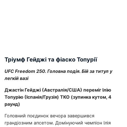
Тріумф Гейджі та фіаско Топурії
UFC Freedom 250. Головна подія. Бій за титул у
легкій вазі
Джастін Гейджі (Австралія/США) переміг Ілію
Топурію (Іспанія/Грузія) ТКО (зупинка кутом, 4
раунд)
Головний поєдинок вечора завершився
грандіозним апсетом. Домінуючий чемпіон Ілія