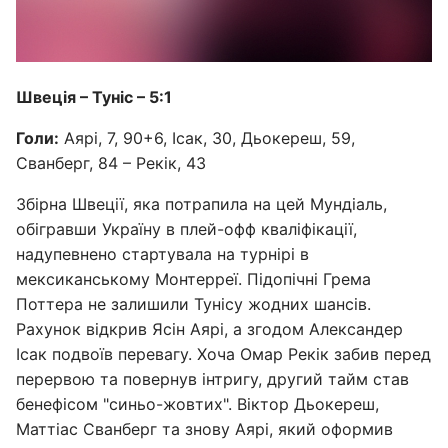
Швеція – Туніс – 5:1
Голи:
Аярі, 7, 90+6, Ісак, 30, Дьокереш, 59,
Сванберг, 84 – Рекік, 43
Збірна Швеції, яка потрапила на цей Мундіаль,
обігравши Україну в плей-офф кваліфікації,
надупевнено стартувала на турнірі в
мексиканському Монтерреї. Підопічні Грема
Поттера не залишили Тунісу жодних шансів.
Рахунок відкрив Ясін Аярі, а згодом Александер
Ісак подвоїв перевагу. Хоча Омар Рекік забив перед
перервою та повернув інтригу, другий тайм став
бенефісом "синьо-жовтих". Віктор Дьокереш,
Маттіас Сванберг та знову Аярі, який оформив