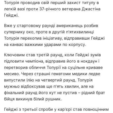
Топурія проводив свій перший захист титулу в
легкій вазі проти 37-річного ветерана Джастіна
Гейджі.
Вже у стартовому раунді американець розбив
супернику око, проте в другій п'ятихвилинці
Топурія перехопив ініціативу, відправивши Гейджі
на канвас важкими ударами по корпусу.
Ключовим став третій раунд, коли Гейджі зумів
підловити чемпіона, відправив його в нокдаун і
перетворив обличчя Топурії на суцільне криваве
месиво. Через страшні гематоми медики ледве
випустили Ілію на четвертий раунд. Топурія
мужньо відбоксував ще п'ять хвилин, але на
фінальний раунд його кут не пустив – рідний брат
бійця викинув білий рушник.
Гейджі з третьої спроби у кар'єрі став повноцінним