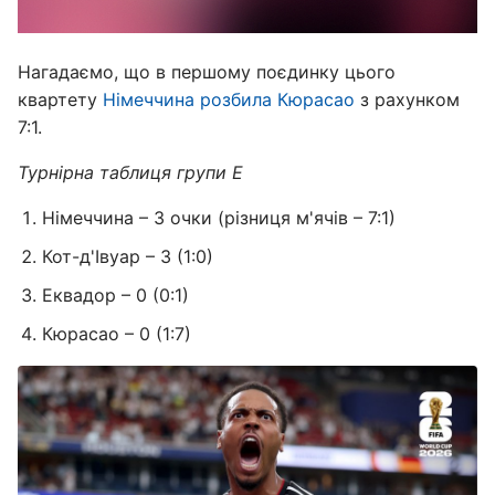
Нагадаємо, що в першому поєдинку цього
квартету
Німеччина розбила Кюрасао
з рахунком
7:1.
Турнірна таблиця групи Е
Німеччина – 3 очки (різниця м'ячів – 7:1)
Кот-д'Івуар – 3 (1:0)
Еквадор – 0 (0:1)
Кюрасао – 0 (1:7)