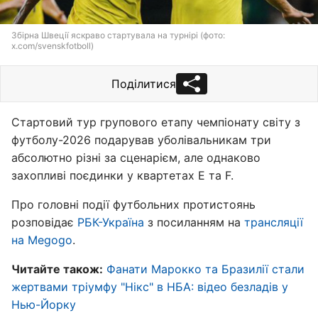
Збірна Швеції яскраво стартувала на турнірі (фото:
x.com/svenskfotboll)
Поділитися
Стартовий тур групового етапу чемпіонату світу з
футболу-2026 подарував уболівальникам три
абсолютно різні за сценарієм, але однаково
захопливі поєдинки у квартетах E та F.
Про головні події футбольних протистоянь
розповідає
РБК-Україна
з посиланням на
трансляції
на Megogo
.
Читайте також:
Фанати Марокко та Бразилії стали
жертвами тріумфу "Нікс" в НБА: відео безладів у
Нью-Йорку