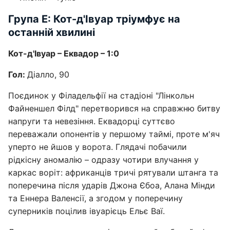
Група Е: Кот-д'Івуар тріумфує на
останній хвилині
Кот-д'Івуар – Еквадор – 1:0
Гол:
Діалло, 90
Поєдинок у Філадельфії на стадіоні "Лінкольн
Файненшел Філд" перетворився на справжню битву
напруги та невезіння. Еквадорці суттєво
переважали опонентів у першому таймі, проте м'яч
уперто не йшов у ворота. Глядачі побачили
рідкісну аномалію – одразу чотири влучання у
каркас воріт: африканців тричі рятували штанга та
поперечина після ударів Джона Єбоа, Алана Мінди
та Еннера Валенсії, а згодом у поперечину
суперників поцілив івуарієць Ельє Ваї.