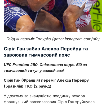
Гейджі переміг Топурію (фото: instagram.com/ufc)
Сіріл Ган забив Алекса Перейру та
завоював тимчасовий пояс
UFC Freedom 250. Співголовна подія. Бій за
тимчасовий титул у важкій вазі
Сіріл Ган (Франція) переміг Алекса Перейру
(Бразилія) ТКО (2 раунд)
У другому за значущістю поєдинку вечора
французький важковаговик Сіріл Ган зруйнував