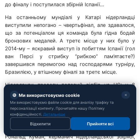
до фіналу і поступилася збірній Іспанії…
На останньому мундіалі у Катарі нідерландці
виступили непогано – чвертьфінал, але здавалося,
що за потенціалом ця команда була гідна бодай
бронзових медалей. А третє місце у них було у
2014-му – яскравий виступ із побиттям Іспанії (гол
ван Персі у стрибку “рибкою” пам’ятаєте?)
завершився перемогою над господарями турніру,
Бразилією, у втішному фіналі за третє місце.
Нідерланди провели топовий відбір на ЧС: у 8
матчах вони не зазнали жодної поразки, вигравши
🍪
Ми використовуємо cookie
✕
шість матчів та двічі зігравши внічию. Суперниками
Ми використовуємо файли cookie для аналізу трафіку та
у відборі були команди Польщі, Фінляндії, Мальти
персоналізації контенту. Прочитайте нашу Політику
конфіденційності.
Детальніше
та Литви. Відібрати очки в нідерландців
спромоглися лише поляки – два рази по 1:1.
Відхилити
Прийняти всі
Рональд Куман, керманич нідерландської збірної,