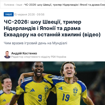
Головна
›
Інше
›
ЧС-2026: шоу Швеції, трилер Нідерландів і Японії та драма Екв
15 червня 2026 · 09:56
ІНШЕ
ЧС-2026: шоу Швеції, трилер
Нідерландів і Японії та драма
Еквадору на останній хвилині (відео)
Чим вразив ігровий день на Мундіалі
Андрій Костенко
Редактор спортивного відділу РБК-Україна