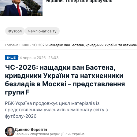
Футбол
Чемпіонат світу
Головна
›
Інше
›
ЧС-2026: нащадки ван Бастена, кривдники України та натхненн
14 червня 2026 · 23:03
ІНШЕ
ЧС-2026: нащадки ван Бастена,
кривдники України та натхненники
безладів в Москві – представлення
групи F
РБК-Україна продовжує цикл матеріалів із
представленням учасників чемпіонату світу з
футболу-2026
Данило Вереітін
Керівник спортивної редакції РБК-Україна