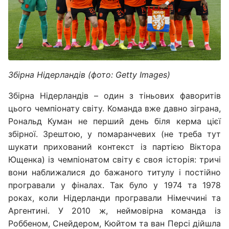
Збірна Нідерландів (фото: Getty Images)
Збірна Нідерландів – один з тіньових фаворитів
цього чемпіонату світу. Команда вже давно зіграна,
Рональд Куман не перший день біля керма цієї
збірної. Зрештою, у помаранчевих (не треба тут
шукати прихований контекст із партією Віктора
Ющенка) із чемпіонатом світу є своя історія: тричі
вони наближалися до бажаного титулу і постійно
програвали у фіналах. Так було у 1974 та 1978
роках, коли Нідерланди програвали Німеччині та
Аргентині. У 2010 ж, неймовірна команда із
Роббеном, Снейдером, Кюйтом та ван Персі дійшла