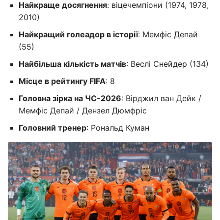
Найкраще досягнення
: віцечемпіони (1974, 1978,
2010)
Найкращий голеадор в історії
: Мемфіс Депай
(55)
Найбільша кількість матчів
: Веслі Снейдер (134)
Місце в рейтингу FIFA
: 8
Головна зірка на ЧС-2026
: Вірджил ван Дейк /
Мемфіс Депай / Дензел Дюмфріс
Головний тренер
: Рональд Куман