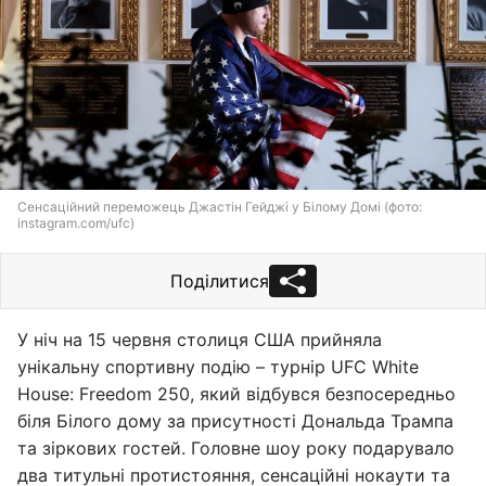
Сенсаційний переможець Джастін Гейджі у Білому Домі (фото:
instagram.com/ufc)
Поділитися
У ніч на 15 червня столиця США прийняла
унікальну спортивну подію – турнір UFC White
House: Freedom 250, який відбувся безпосередньо
біля Білого дому за присутності Дональда Трампа
та зіркових гостей. Головне шоу року подарувало
два титульні протистояння, сенсаційні нокаути та