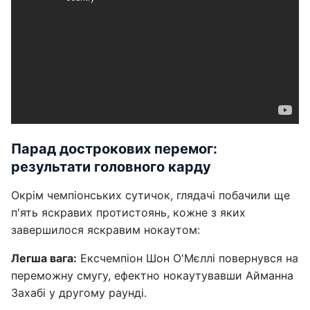
Парад дострокових перемог:
результати головного карду
Окрім чемпіонських сутичок, глядачі побачили ще
п'ять яскравих протистоянь, кожне з яких
завершилося яскравим нокаутом:
Легша вага:
Ексчемпіон Шон О'Мєллі повернувся на
переможну смугу, ефектно нокаутувавши Айманна
Захабі у другому раунді.