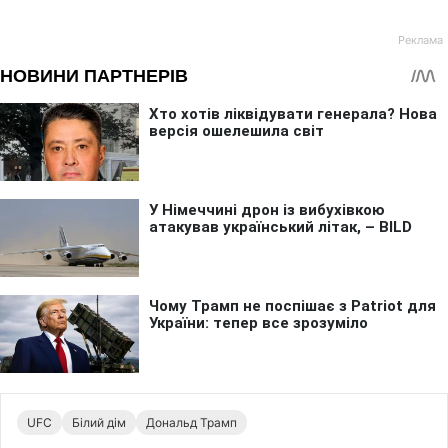
UFC
Білий дім
Дональд Трамп