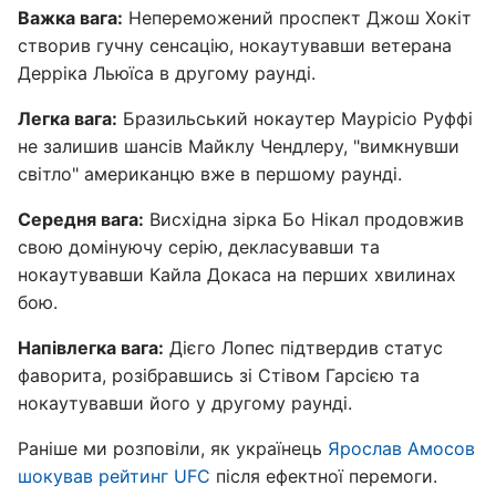
Важка вага:
Непереможений проспект Джош Хокіт
створив гучну сенсацію, нокаутувавши ветерана
Дерріка Льюїса в другому раунді.
Легка вага:
Бразильський нокаутер Маурісіо Руффі
не залишив шансів Майклу Чендлеру, "вимкнувши
світло" американцю вже в першому раунді.
Середня вага:
Висхідна зірка Бо Нікал продовжив
свою домінуючу серію, декласувавши та
нокаутувавши Кайла Докаса на перших хвилинах
бою.
Напівлегка вага:
Дієго Лопес підтвердив статус
фаворита, розібравшись зі Стівом Гарсією та
нокаутувавши його у другому раунді.
Раніше ми розповіли, як українець
Ярослав Амосов
шокував рейтинг UFC
після ефектної перемоги.