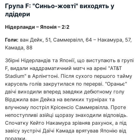
Група F: "Синьо-жовті" виходять у
лдідери
Нідерланди – Японія – 2:2
Голи:
ван Дейк, 51, Саммервілл, 64 – Накамура, 57,
Камада, 88
Збірні Нідерландів та Японії, що виступають в групі
F, видали наддраматичний матч на арені "AT&T
Stadium" в Арлінгтоні. Після сухого першого тайму
карусель голів закрутилася по перерві. "Ораньє"
двічі виходили вперед завдяки дебютному голу
Вірджила ван Дейка на великих турнірах та
влучному постріл Крісенсіо Саммервілла. Проте
непоступливі азійці щоразу знаходили відповідь.
Спочатку Кейто Накамура зрівняв рахунок, а під
завісу зустрічі Даїчі Камада врятував Японію від
поразки.