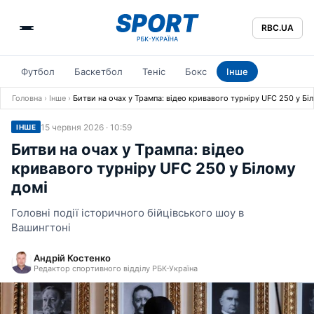
RBC.UA
Футбол
Баскетбол
Теніс
Бокс
Інше
Головна
›
Інше
›
Битви на очах у Трампа: відео кривавого турніру UFC 250 у Бі
15 червня 2026 · 10:59
ІНШЕ
Битви на очах у Трампа: відео
кривавого турніру UFC 250 у Білому
домі
Головні події історичного бійцівського шоу в
Вашингтоні
Андрій Костенко
Редактор спортивного відділу РБК-Україна