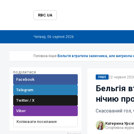
RBC.UA
Четвер, 06 серпня 2026
Головна
›
Інше
›
Бельгія втратила захисника, але вигризла 
ПОДІЛИТИСЯ
22 червня 2026
ІНШЕ
Facebook
Бельгія в
Telegram
нічию про
Twitter / X
Скасований гол,
Viber
Копіювати посилання
Катерина Урса
Спортивна журна