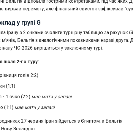
ічі Бельгія відповіла гострими контратаками, під час яких Д
е вирвав перемогу, але фінальний свисток зафіксував "сухі"
клад у групі G
ла Ірану з 2 очками очолити турнірну таблицю за рахунок б
х м'ячів, Бельгія з аналогічними показниками наразі друга. 
фіналу ЧС-2026 вирішиться у заключному турі.
 після 2-го туру:
(різниця голів 2:2)
ки (1:1)
 - 1 очко (2:2)
має матч у запасі
о (1:1)
має матч у запасі
єдинках 27 червня Іран зійдеться з Єгиптом, а Бельгія
 Нову Зеландію.