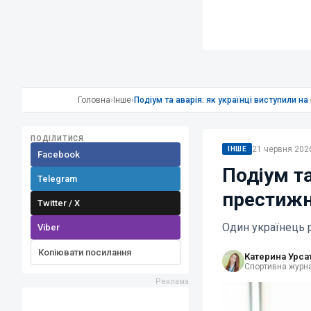
Головна
›
Інше
›
Подіум та аварія: як українці виступили на
ПОДІЛИТИСЯ
21 червня 2026
ІНШЕ
Facebook
Подіум та
Telegram
престижні
Twitter / X
Один українець р
Viber
Копіювати посилання
Катерина Урса
Спортивна журна