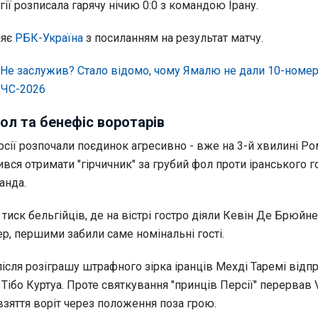
гії розписала гарячу нічию 0:0 з командою Ірану.
ляє
РБК-Україна
з посиланням на результат матчу.
Не заслужив? Стало відомо, чому Ямалю не дали 10-номер
 ЧС-
2026
ол та бенефіс воротарів
арсії розпочали поєдинок агресивно - вже на 3-й хвилині Р
ся отримати "гірчичник" за грубий фол проти іранського г
анда.
тиск бельгійців, де на вістрі гостро діяли Кевін Де Брюйне
р, першими забили саме номінальні гості.
після розіграшу штрафного зірка іранців Мехді Таремі відп
іт Тібо Куртуа. Проте святкування "принців Персії" перервав 
взяття воріт через положення поза грою.