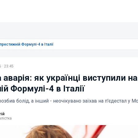
 престижній Формулі-4 в Італії
 · 23:45
 аварія: як українці виступили на
й Формулі-4 в Італії
озбив болід, а інший - неочікувано заїхав на п'єдестал у М
тій
лістка