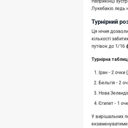
Наприкінці зустр
Лукебакіо ледь н
Турнірний роз
Ця нічия дозволи
кількості забити
путівок до 1/16 
Турнірна таблиця
Іран - 2 очки 
Бельгія - 2 оч
Нова Зеландія
Єгипет - 1 очк
У вирішальних по
екзаменуватиме