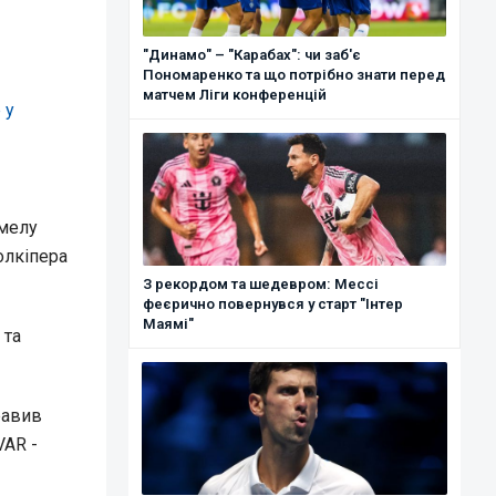
"Динамо" – "Карабах": чи заб'є
Пономаренко та що потрібно знати перед
матчем Ліги конференцій
 у
омелу
олкіпера
З рекордом та шедевром: Мессі
феєрично повернувся у старт "Інтер
Маямі"
 та
равив
VAR -