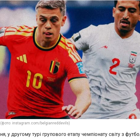
у (фото: instagram.com/belgianreddevils)
вня, у другому турі групового етапу чемпіонату світу з футб