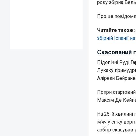
року збірна Бель
Про це повідом
Читайте також:
збірній Іспанії на
Скасований г
Підопічні Руді Г
Лукаку примудрив
Алірези Бейранв
Попри стартовий 
Максім Де Кейпе
На 25-й хвилині 
м'яч у сітку вор
арбітр скасував 