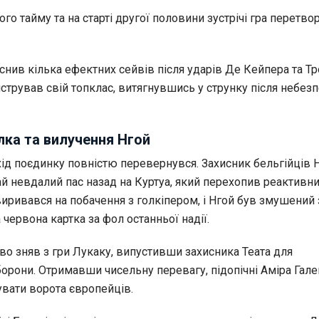
го тайму та на старті другої половини зустрічі гра перетво
нив кілька ефектних сейвів після ударів Де Кейпера та Тро
стрував свій топклас, витягнувшись у струнку після небез
ка та вилучення Нгой
хід поєдинку повністю перевернувся. Захисник бельгійців 
й невдалий пас назад на Куртуа, який перехопив реактивни
иривався на побачення з голкіпером, і Нгой був змушений 
 червона картка за фол останньої надії.
єво зняв з гри Лукаку, випустивши захисника Теата для
орони. Отримавши чисельну перевагу, підопічні Аміра Гале
вати ворота європейців.