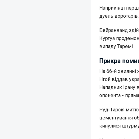
Наприкінці першо
дуель воротарів.
Бейранванд здійс
Куртуа продемон
випаду Таремі.
Прикра помил
На 66-й хвилині 
Нгой віддав укра
Нападник Ірану в
опонента - пряма
Руді Гарсія митт
цементування об
кинулися штурму