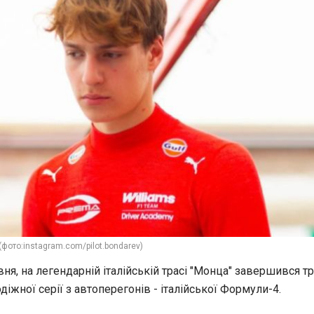
фото:instagram.com/pilot.bondarev)
вня, на легендарній італійській трасі "Монца" завершився тр
іжної серії з автоперегонів - італійської Формули-4.