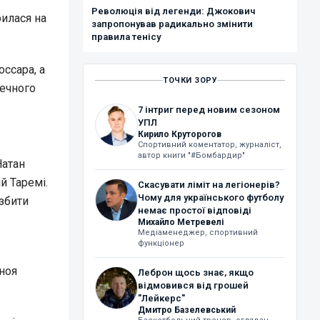
Революція від легенди: Джокович
рилася на
запропонував радикально змінити
правила тенісу
ссара, а
ТОЧКИ ЗОРУ
печного
7 інтриг перед новим сезоном
УПЛ
Кирило Круторогов
Спортивний коментатор, журналіст,
автор книги "#Бомбардир"
Натан
й Таремі.
Скасувати ліміт на легіонерів?
Чому для українського футболу
збити
немає простої відповіді
Михайло Метревелі
Медіаменеджер, спортивний
функціонер
ноя
Леброн щось знає, якщо
відмовився від грошей
"Лейкерс"
Дмитро Базелевський