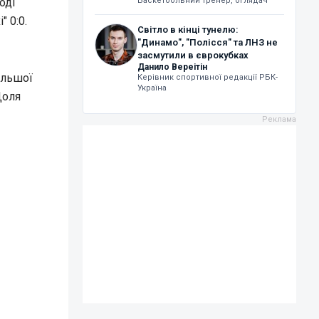
оді
Баскетбольний тренер, оглядач
 0:0.
Світло в кінці тунелю:
"Динамо", "Полісся" та ЛНЗ не
засмутили в єврокубках
Данило Вереітін
ільшої
Керівник спортивної редакції РБК-
Україна
Доля