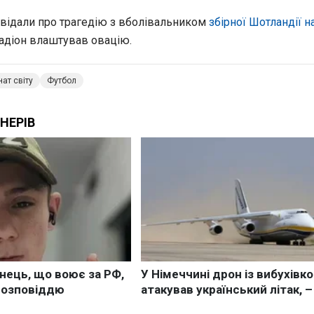
відали про трагедію з вболівальником
збірної Шотландії н
тадіон влаштував овацію.
ат світу
Футбол