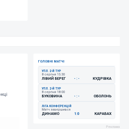
ГОЛОВНІ МАТЧІ
УПЛ. 2-Й ТУР
8 серпня 15:30
ЛІВИЙ БЕРЕГ
КУДРІВКА
- : -
УПЛ. 2-Й ТУР
8 серпня 18:00
онці
БУКОВИНА
ОБОЛОНЬ
- : -
ЛІГА КОНФЕРЕНЦІЙ
Матч завершився
ДИНАМО
КАРАБАХ
1:0