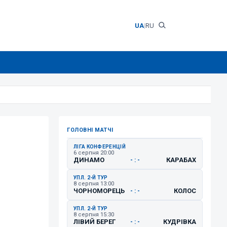
UA
|
RU
ГОЛОВНІ МАТЧІ
ЛІГА КОНФЕРЕНЦІЙ
6 серпня 20:00
ДИНАМО
КАРАБАХ
- : -
УПЛ. 2-Й ТУР
8 серпня 13:00
ЧОРНОМОРЕЦЬ
КОЛОС
- : -
УПЛ. 2-Й ТУР
8 серпня 15:30
ЛІВИЙ БЕРЕГ
КУДРІВКА
- : -