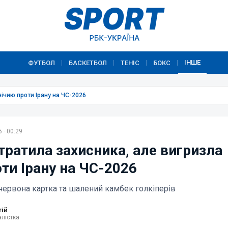
ІНШЕ
ФУТБОЛ
БАСКЕТБОЛ
ТЕНІС
БОКС
|
|
|
|
нічию проти Ірану на ЧС-2026
 · 00:29
тратила захисника, але вигризла
ти Ірану на ЧС-2026
 червона картка та шалений камбек голкіперів
тій
лістка