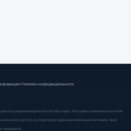
информация
·
Политика конфиденциальности
·
сьменного разрешения фотоагентства Getty Images. Фотографии, отмеченные логотипом
сылки на www.sport.rbc.ua, открытой для индексации поисковыми системами. Такая
их правдивости.