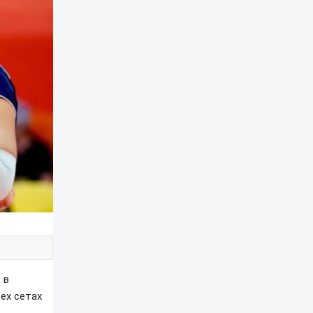
 в
ех сетах