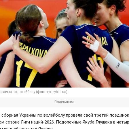
раины по волейболу (фото: volleyball.ua)
Поделиться:
 сборная Украины по волейболу провела свой третий поединок
м сезоне Лиги наций-2026. Подопечные Якуба Глушака в четыр