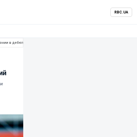
RBC.UA
понии в дебютной Лиге наций
ий
ли