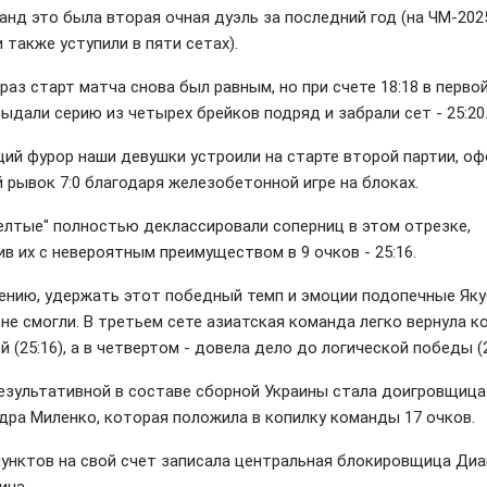
анд это была вторая очная дуэль за последний год (на ЧМ-202
 также уступили в пяти сетах).
раз старт матча снова был равным, но при счете 18:18 в перво
ыдали серию из четырех брейков подряд и забрали сет - 25:20
ий фурор наши девушки устроили на старте второй партии, о
 рывок 7:0 благодаря железобетонной игре на блоках.
елтые" полностью деклассировали соперниц в этом отрезке,
ив их с невероятным преимуществом в 9 очков - 25:16.
ению, удержать этот победный темп и эмоции подопечные Як
 не смогли. В третьем сете азиатская команда легко вернула к
й (25:16), а в четвертом - довела дело до логической победы (2
езультативной в составе сборной Украины стала доигровщица
дра Миленко, которая положила в копилку команды 17 очков.
пунктов на свой счет записала центральная блокировщица Диа