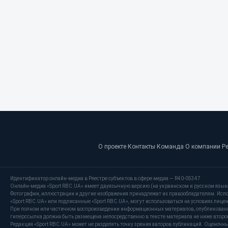
О проекте
·
Контакты
·
Команда
·
О компании
·
Р
Идентификатор онлайн-медиа в Реестре субъектов в сфере медиа — R40-05347
Онлайн-медиа «Sport RBC.UA» имеет двуязычную версию (на украинском и русском язык
Фотографии, иллюстрации и другие изображения принадлежат их правообладателям. Испо
«Sport RBC.UA» или подписанные «Sport RBC.UA», могут использоваться на условиях лицензи
При полном или частичном воспроизведении информационных материалов, опубликованных
гиперссылка должна быть размещена непосредственно в тексте материала не ниже второг
Редакция «Sport RBC.UA» может не разделять точку зрения авторов публикаций. Оценочн