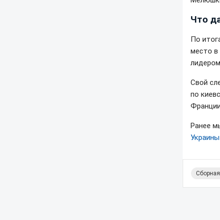
Мелюшк
Что д
По итог
место в
лидером
Свой сл
по киев
Франции
Ранее м
Украины
Сборная