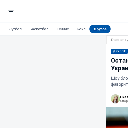
Футбол
Баскетбол
Теннис
Бокс
Другое
Главная
›
ДРУГОЕ
Остан
Украи
Шоу бло
фаворит
Ека
Спор