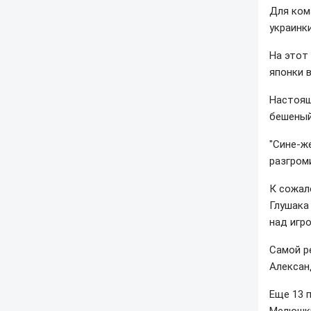
Для ком
украинки
На этот 
японки в
Настоящ
бешеный
"Сине-ж
разгром
К сожал
Глушака
над игро
Самой р
Алексан
Еще 13 