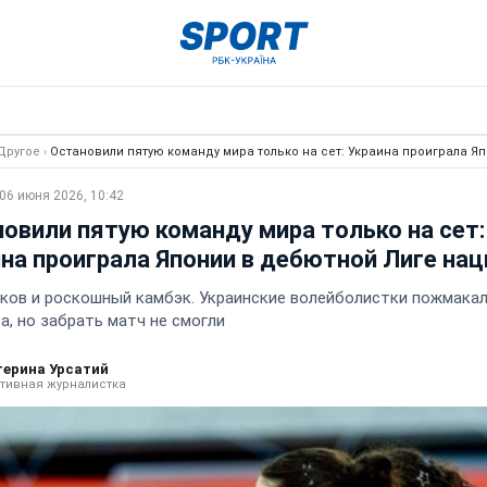
Другое
›
Остановили пятую команду мира только на сет: Украина проиграла Я
06 июня 2026, 10:42
овили пятую команду мира только на сет:
на проиграла Японии в дебютной Лиге нац
ков и роскошный камбэк. Украинские волейболистки пожмака
а, но забрать матч не смогли
терина Урсатий
тивная журналистка