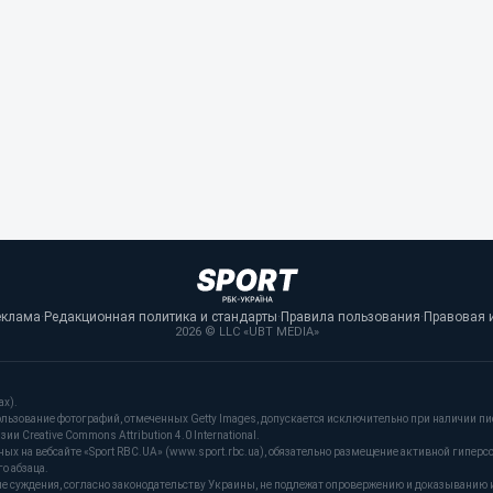
еклама
·
Редакционная политика и стандарты
·
Правила пользования
·
Правовая 
2026 © LLC «UBT MEDIA»
ах).
льзование фотографий, отмеченных Getty Images, допускается исключительно при наличии пи
и Creative Commons Attribution 4.0 International.
 на вебсайте «Sport RBC.UA» (www.sport.rbc.ua), обязательно размещение активной гиперс
о абзаца.
ые суждения, согласно законодательству Украины, не подлежат опровержению и доказыванию 