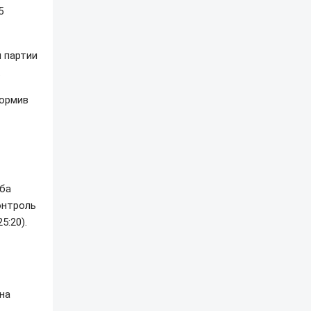
5
й партии
.
формив
уба
онтроль
5:20).
на