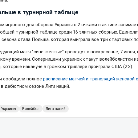
ина.
альше в турнирной таблице
ам игрового дня сборная Украины с 2 очками в активе занимает
 общей турнирной таблице среди 16 элитных сборных. Единол
 сезона стала Польша, которая выиграла все три стартовых п
едующий матч "сине-желтые" проведут в воскресенье, 7 июня, в
скому времени. Соперницами украинок станут волейболистки и
, которые накануне в громком триллере проиграли США (2:3).
ы сообщили полное
расписание матчей и трансляций женской 
в дебютном сезоне Лиги наций.
 Украины
Волейбол
Лига наций