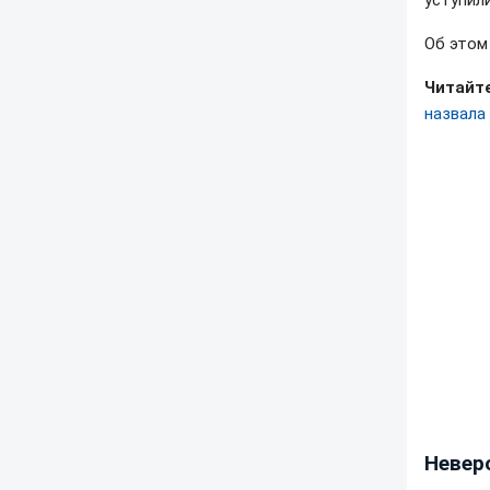
уступил
Об это
Читайте
назвала 
Невер