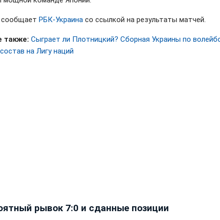
и мощной команде Японии.
м сообщает
РБК-Украина
со ссылкой на результаты матчей.
 также:
Сыграет ли Плотницкий? Сборная Украины по волейб
состав на Лигу наций
оятный рывок 7:0 и сданные позиции