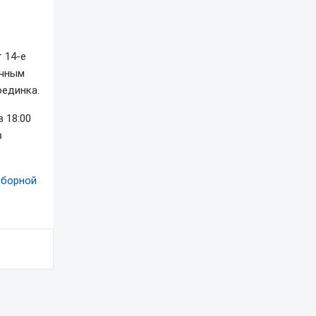
 14-е
ичным
оединка.
 18:00
з
сборной