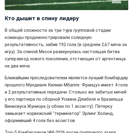
Кто дышит в спину лидеру
В общей сложности за три тура групповой стадии
команды продемонстрировали солидную
результативность, забив 192 гола (в среднем 2,67 мяча за
игру). За спиной Месси развернулась настоящая битва
суперзвезд нового поколения, отстающих от аргентинца
на два мяча.
Ближайшим преследователем является лучший бомбардир
прошлого Мундиаля Килиан Мбаппе. Француз имеет 4 гола
и 2 результативные передачи. Столько же забитых мячей
у его партнера по сборной Усмана Дембеле и бразильца
Винисиуса Жуниора (у обоих по 1 ассисту). Пятерку
замыкает норвежский "терминатор" Эрлинг Холанд,
оформивший 4 гола без ассистов.
Топ-5 бомбардиров ЧМ-2026 после группового этапа: