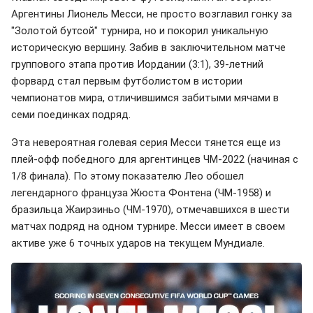
Аргентины Лионель Месси, не просто возглавил гонку за
"Золотой бутсой" турнира, но и покорил уникальную
историческую вершину. Забив в заключительном матче
группового этапа против Иордании (3:1), 39-летний
форвард стал первым футболистом в истории
чемпионатов мира, отличившимся забитыми мячами в
семи поединках подряд.
Эта невероятная голевая серия Месси тянется еще из
плей-офф победного для аргентинцев ЧМ-2022 (начиная с
1/8 финала). По этому показателю Лео обошел
легендарного француза Жюста Фонтена (ЧМ-1958) и
бразильца Жаирзиньо (ЧМ-1970), отмечавшихся в шести
матчах подряд на одном турнире. Месси имеет в своем
активе уже 6 точных ударов на текущем Мундиале.