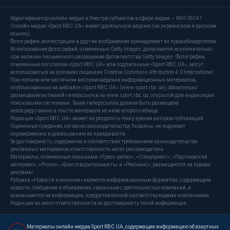
Идентификатор онлайн-медиа в Реестре субъектов в сфере медиа — R40-05347
Онлайн-медиа «Sport RBC.UA» имеет двуязычную версию (на украинском и русском
языках).
Фотографии, иллюстрации и другие изображения принадлежат их правообладателям.
Использование фотографий, отмеченных Getty Images, допускается исключительно
при наличии письменного разрешения фотоагентства Getty Images. Фотографии,
отмеченные логотипом «Sport RBC.UA» или подписанные «Sport RBC.UA», могут
использоваться на условиях лицензии Creative Commons Attribution 4.0 International.
При полном или частичном воспроизведении информационных материалов,
опубликованных на вебсайте «Sport RBC.UA» (www.sport.rbc.ua), обязательно
размещение активной гиперссылки на www.sport.rbc.ua, открытой для индексации
поисковыми системами. Такая гиперссылка должна быть размещена
непосредственно в тексте материала не ниже второго абзаца.
Редакция «Sport RBC.UA» может не разделять точку зрения авторов публикаций.
Оценочные суждения, согласно законодательству Украины, не подлежат
опровержению и доказыванию их правдивости.
За достоверность, содержание и соответствие требованиям законодательства
рекламных материалов ответственность несет рекламодатель.
Материалы, отмеченные плашками «Пресс-релиз», «Спецпроект», «Партнерский
материал», «Promo», «Благотворительность» и «Резонанс», размещаются на правах
рекламы.
Рубрика «Новости компании» является информационным форматом, содержащим
новости, сообщения и объявления, связанные с деятельностью компаний, и
основывается на информации, предоставленной соответствующими компаниями.
Редакция не несет ответственности за достоверность такой информации.
Материалы онлайн-медиа Sport RBC.UA, содержащие информацию об азартных