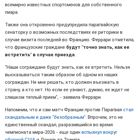
всемирно известных спортсменов для собственного
пиара.
Также она откровенно предупредила парагвайскую
сенаторку о возможных последствиях ее риторики в
случае визита последней во Францию. Феррари отметила,
что французские граждане
будут "точно знать, как ее
встретить" в случае приезда
.
"Наши сограждане будут знать, как ее втретить. Нельзя
высказываться таким образом об одном из наших
сограждан. Не мне решать, кто должен въезжать в
страну, а кто нет. Но если ее узнают, думаю, ее ждет не
слишком теплый прием", - заявила Феррари.
Напомним, что и сам матч Франции против Парагвая
стал
скандальным и даже "безобразным"
. Впрочем, это не
единственный скандал, разразившийся во время
чемпионата мира-2026 - еще один
вспыхнул вокруг
сборной США
и Дональда Трампа.