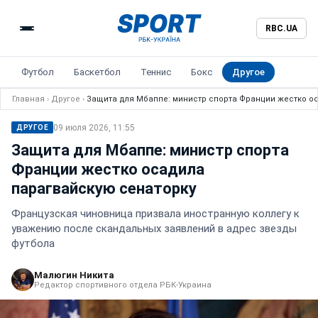
RBC.UA
Футбол
Баскетбол
Теннис
Бокс
Другое
Главная
›
Другое
›
Защита для Мбаппе: министр спорта Франции жестко о
09 июля 2026, 11:55
ДРУГОЕ
Защита для Мбаппе: министр спорта
Франции жестко осадила
парагвайскую сенаторку
Французская чиновница призвала иностранную коллегу к
уважению после скандальных заявлений в адрес звезды
футбола
Малюгин Никита
Редактор спортивного отдела РБК-Украина