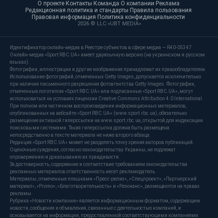
О проекте
·
Контакты
·
Команда
·
О компании
·
Реклама
·
Редакционная политика и стандарты
·
Правила пользования
·
Правовая информация
·
Политика конфиденциальности
·
2026 © LLC «UBT MEDIA»
Идентификатор онлайн-медиа в Реестре субъектов в сфере медиа — R40-05347
Онлайн-медиа «Sport RBC.UA» имеет двуязычную версию (на украинском и русском
языках).
Фотографии, иллюстрации и другие изображения принадлежат их правообладателям.
Использование фотографий, отмеченных Getty Images, допускается исключительно
при наличии письменного разрешения фотоагентства Getty Images. Фотографии,
отмеченные логотипом «Sport RBC.UA» или подписанные «Sport RBC.UA», могут
использоваться на условиях лицензии Creative Commons Attribution 4.0 International.
При полном или частичном воспроизведении информационных материалов,
опубликованных на вебсайте «Sport RBC.UA» (www.sport.rbc.ua), обязательно
размещение активной гиперссылки на www.sport.rbc.ua, открытой для индексации
поисковыми системами. Такая гиперссылка должна быть размещена
непосредственно в тексте материала не ниже второго абзаца.
Редакция «Sport RBC.UA» может не разделять точку зрения авторов публикаций.
Оценочные суждения, согласно законодательству Украины, не подлежат
опровержению и доказыванию их правдивости.
За достоверность, содержание и соответствие требованиям законодательства
рекламных материалов ответственность несет рекламодатель.
Материалы, отмеченные плашками «Пресс-релиз», «Спецпроект», «Партнерский
материал», «Promo», «Благотворительность» и «Резонанс», размещаются на правах
рекламы.
Рубрика «Новости компании» является информационным форматом, содержащим
новости, сообщения и объявления, связанные с деятельностью компаний, и
основывается на информации, предоставленной соответствующими компаниями.