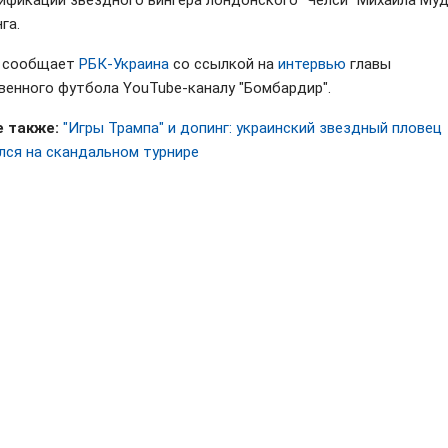
ификации звездного вингера лондонского "Челси" Михаила Муд
га.
м сообщает
РБК-Украина
со ссылкой на
интервью
главы
венного футбола YouTube-каналу "Бомбардир".
 также:
"Игры Трампа" и допинг: украинский звездный пловец
лся на скандальном турнире