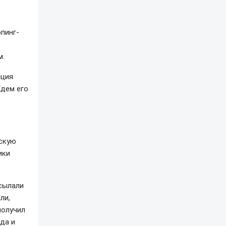
пинг-
м.
иция
Ждем его
скую
ики
исылали
ли,
получил
да и