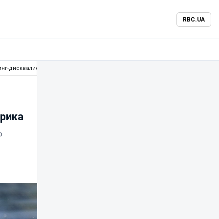
RBC.UA
пинг-дисквалификацию Мудрика
рика
о