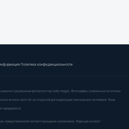
информация
·
Политика конфиденциальности
·
сьменного разрешения фотоагентства Getty Images. Фотографии, отмеченные логотипом
сылки на www.sport.rbc.ua, открытой для индексации поисковыми системами. Такая
их правдивости.
ции, предоставленной соответствующими компаниями. Редакция не несет