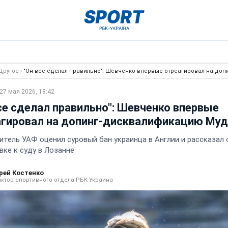
Другое
›
"Он все сделал правильно": Шевченко впервые отреагировал на до
27 мая 2026, 18:42
се сделал правильно": Шевченко впервые
агировал на допинг-дисквалификацию Муд
итель УАФ оценил суровый бан украинца в Англии и рассказал 
вке к суду в Лозанне
рей Костенко
ктор спортивного отдела РБК-Украина