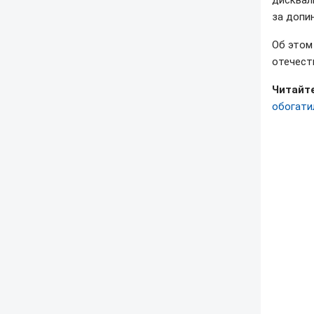
дисквал
за допин
Об это
отечест
Читайте
обогати