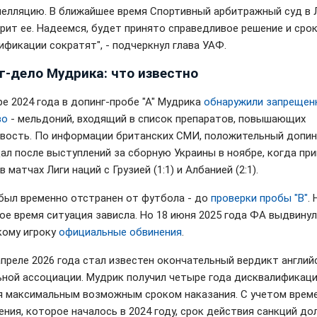
пелляцию. В ближайшее время Спортивный арбитражный суд в 
рит ее. Надеемся, будет принято справедливое решение и сро
ификации сократят", - подчеркнул глава УАФ.
г-дело Мудрика: что известно
ре 2024 года в допинг-пробе "А" Мудрика
обнаружили запрещен
во
- мельдоний, входящий в список препаратов, повышающих
вость. По информации британских СМИ, положительный допин
дал после выступлений за сборную Украины в ноябре, когда пр
в матчах Лиги наций с Грузией (1:1) и Албанией (2:1).
был временно отстранен от футбола - до
проверки пробы "В"
. 
ое время ситуация зависла. Но 18 июня 2025 года ФА выдвину
кому игроку
официальные обвинения
.
апреле 2026 года стал известен окончательный вердикт англий
ной ассоциации. Мудрик получил четыре года дисквалификаци
я максимальным возможным сроком наказания. С учетом врем
ения, которое началось в 2024 году, срок действия санкций до