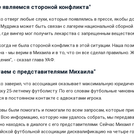
е являемся стороной конфликта"
о отверг любые слухи, которые появлялись в прессе, якобы до
 Мудрика может быть связан с лагерем национальной сборной
, где вингер мог получить лекарства с запрещенным вещество
когда не была стороной конфликта в этой ситуации. Наша поз
а - мы верим в Михаила и в то, что он все сделал правильно. 
ния", - сказал глава УАФ.
таем с представителями Михаила"
о заверил, что ассоциация оказывает максимальную юридиче
ку 25-летнему футболисту. По его словам футбольные чиновн
ся в постоянном контакте с адвокатами игрока.
овы были помогать и помогали по всем запросам, которые пр
 Всю информацию, которую нам удалось собрать, мы передава
но находясь в диалоге с его представителями. Сейчас Михаил 
ийской футбольной ассоциации дисквалификацию на четыре го