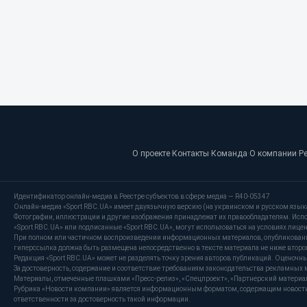
О проекте
·
Контакты
·
Команда
·
О компании
·
Р
Идентификатор онлайн-медиа в Реестре субъектов в сфере медиа — R40-05347
Онлайн-медиа «Sport RBC.UA» имеет двуязычную версию (на украинском и русском язык
Фотографии, иллюстрации и другие изображения принадлежат их правообладателям. Испо
«Sport RBC.UA» или подписанные «Sport RBC.UA», могут использоваться на условиях лицензи
При полном или частичном воспроизведении информационных материалов, опубликованных
гиперссылка должна быть размещена непосредственно в тексте материала не ниже второг
Редакция «Sport RBC.UA» может не разделять точку зрения авторов публикаций. Оценочн
За достоверность, содержание и соответствие требованиям законодательства рекламных 
Материалы, отмеченные плашками «Пресс-релиз», «Спецпроект», «Партнерский материал»
Рубрика «Новости компании» является информационным форматом, содержащим новости, 
ответственности за достоверность такой информации.