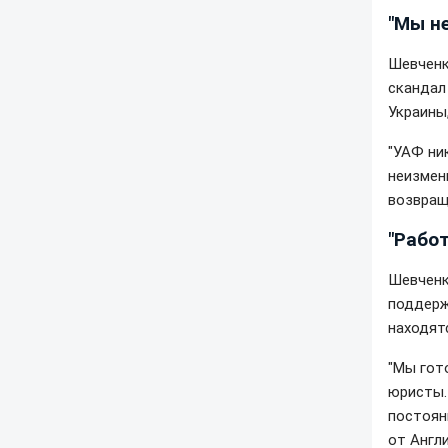
"Мы н
Шевченк
скандал
Украины
"УАФ ни
неизменн
возвраще
"Рабо
Шевченк
поддерж
находят
"Мы гот
юристы.
постоян
от Англ