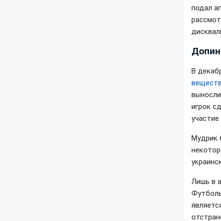
подал а
рассмот
дисквал
Допин
В декаб
вещест
выносли
игрок с
участие 
Мудрик 
некотор
украинс
Лишь в 
Футболь
являетс
отстран