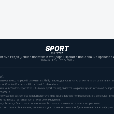
еклама
·
Редакционная политика и стандарты
·
Правила пользования
·
Правовая 
2026 © LLC «UBT MEDIA»
ах).
льзование фотографий, отмеченных Getty Images, допускается исключительно при наличии пи
и Creative Commons Attribution 4.0 International.
 на вебсайте «Sport RBC.UA» (www.sport.rbc.ua), обязательно размещение активной гиперс
о абзаца.
ые суждения, согласно законодательству Украины, не подлежат опровержению и доказыванию 
материалов ответственность несет рекламодатель.
, «Promo», «Благотворительность» и «Резонанс», размещаются на правах рекламы.
сообщения и объявления, связанные с деятельностью компаний, и основывается на информа