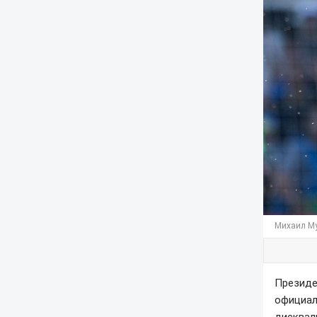
Михаил Му
Президе
официал