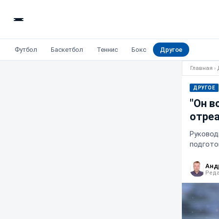
Футбол
Баскетбол
Теннис
Бокс
Другое
Главная
›
ДРУГОЕ
"Он в
отре
Руковод
подгото
Анд
Реда