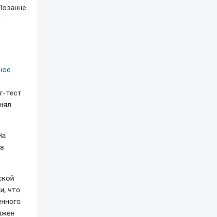
Лозанне
к
ное
г-тест
инял
На
ла
ской
и, что
енного
лжен