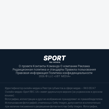
О проекте
·
Контакты
·
Команда
·
О компании
·
Реклама
·
Редакционная политика и стандарты
·
Правила пользования
·
Правовая информация
·
Политика конфиденциальности
·
2026 © LLC «UBT MEDIA»
Идентификатор онлайн-медиа в Реестре субъектов в сфере медиа — R40-05347
Онлайн-медиа «Sport RBC.UA» имеет двуязычную версию (на украинском и русском
языках).
Фотографии, иллюстрации и другие изображения принадлежат их правообладателям.
Использование фотографий, отмеченных Getty Images, допускается исключительно
при наличии письменного разрешения фотоагентства Getty Images. Фотографии,