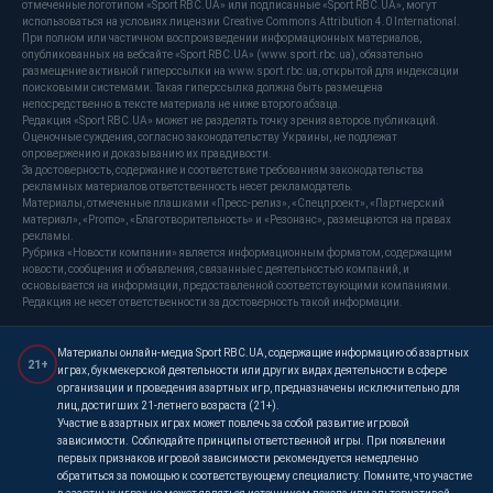
отмеченные логотипом «Sport RBC.UA» или подписанные «Sport RBC.UA», могут
использоваться на условиях лицензии Creative Commons Attribution 4.0 International.
При полном или частичном воспроизведении информационных материалов,
опубликованных на вебсайте «Sport RBC.UA» (www.sport.rbc.ua), обязательно
размещение активной гиперссылки на www.sport.rbc.ua, открытой для индексации
поисковыми системами. Такая гиперссылка должна быть размещена
непосредственно в тексте материала не ниже второго абзаца.
Редакция «Sport RBC.UA» может не разделять точку зрения авторов публикаций.
Оценочные суждения, согласно законодательству Украины, не подлежат
опровержению и доказыванию их правдивости.
За достоверность, содержание и соответствие требованиям законодательства
рекламных материалов ответственность несет рекламодатель.
Материалы, отмеченные плашками «Пресс-релиз», «Спецпроект», «Партнерский
материал», «Promo», «Благотворительность» и «Резонанс», размещаются на правах
рекламы.
Рубрика «Новости компании» является информационным форматом, содержащим
новости, сообщения и объявления, связанные с деятельностью компаний, и
основывается на информации, предоставленной соответствующими компаниями.
Редакция не несет ответственности за достоверность такой информации.
Материалы онлайн-медиа Sport RBC.UA, содержащие информацию об азартных
21+
играх, букмекерской деятельности или других видах деятельности в сфере
организации и проведения азартных игр, предназначены исключительно для
лиц, достигших 21-летнего возраста (21+).
Участие в азартных играх может повлечь за собой развитие игровой
зависимости. Соблюдайте принципы ответственной игры. При появлении
первых признаков игровой зависимости рекомендуется немедленно
обратиться за помощью к соответствующему специалисту. Помните, что участие