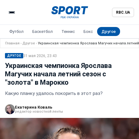
RBC.UA
Футбол
Баскетбол
Теннис
Бокс
Другое
Главная
›
Другое
›
Украинская чемпионка Ярослава Магучих начала летний 
31 мая 2026, 23:43
ДРУГОЕ
Украинская чемпионка Ярослава
Магучих начала летний сезон с
"золота" в Марокко
Какую планку удалось покорить в этот раз?
Екатерина Коваль
редактор новостной ленты