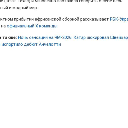
е (штат Техас) и мгновенно заставила говорить о себе весь
ный и модный мир.
ктном прибытии африканской сборной рассказывает
РБК-Укр
 на
официальный Х команды
.
 также:
Ночь сенсаций на ЧМ-2026: Катар шокировал Швейцар
 испортило дебют Анчелотти