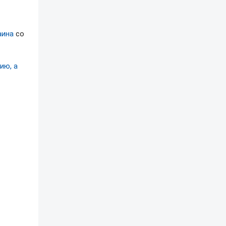
аина
со
ию, а