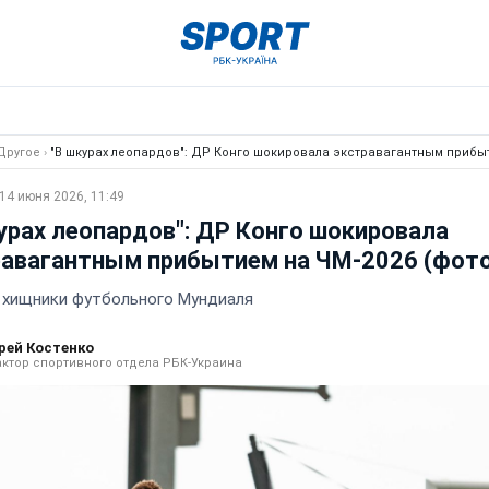
Другое
›
"В шкурах леопардов": ДР Конго шокировала экстравагантным прибыт
14 июня 2026, 11:49
урах леопардов": ДР Конго шокировала
равагантным прибытием на ЧМ-2026 (фото
 хищники футбольного Мундиаля
рей Костенко
ктор спортивного отдела РБК-Украина