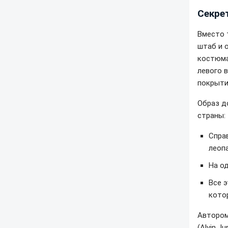
Секре
Вместо 
штаб и 
костюма
левого 
покрыти
Образ д
страны:
Спра
леоп
На о
Все 
кото
Автором
(Alvin J