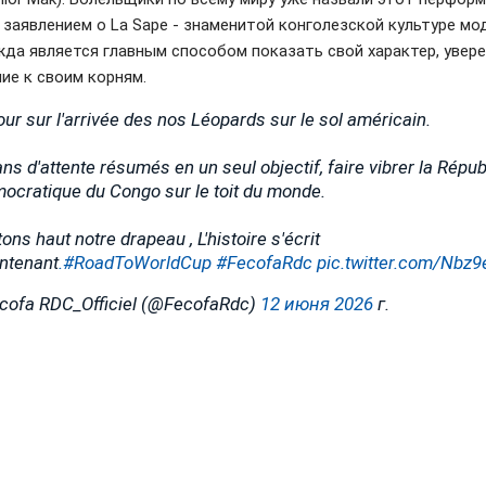
 заявлением о La Sape - знаменитой конголезской культуре мо
жда является главным способом показать свой характер, увер
ие к своим корням.
our sur l'arrivée des nos Léopards sur le sol américain.
ans d'attente résumés en un seul objectif, faire vibrer la Répu
ocratique du Congo sur le toit du monde.
ons haut notre drapeau , L'histoire s'écrit
ntenant
.#RoadToWorldCup
#FecofaRdc
pic.twitter.com/Nbz
ecofa RDC_Officiel (@FecofaRdc)
12 июня 2026
г.