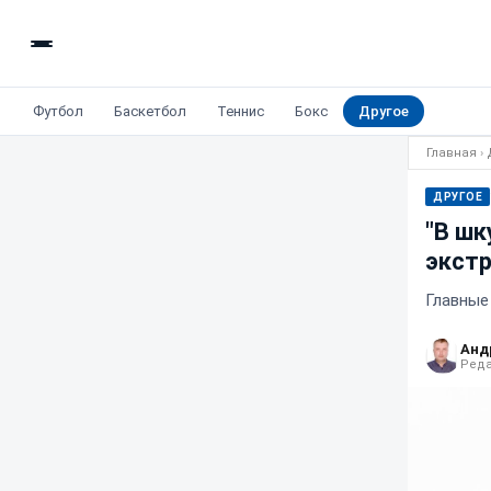
Футбол
Баскетбол
Теннис
Бокс
Другое
Главная
›
ДРУГОЕ
"В шк
экст
Главные
Анд
Реда