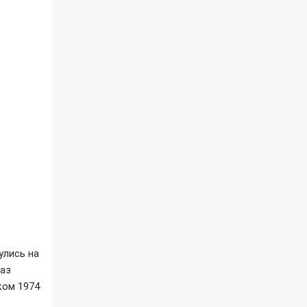
улись на
раз
ком 1974