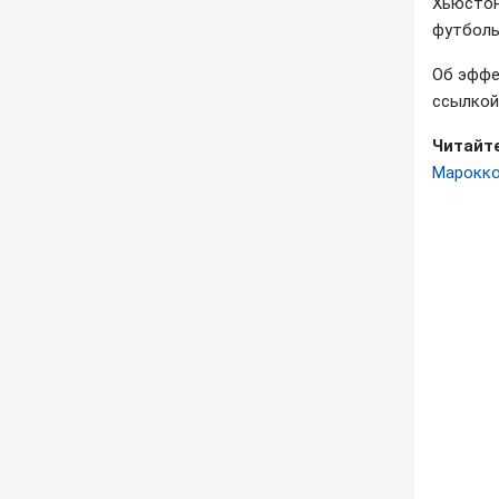
Хьюстон
футболь
Об эффе
ссылкой
Читайте
Марокко