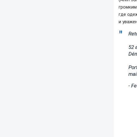
громким
где оде
и уважен
Ret
52 
Dém
Port
mai
- F