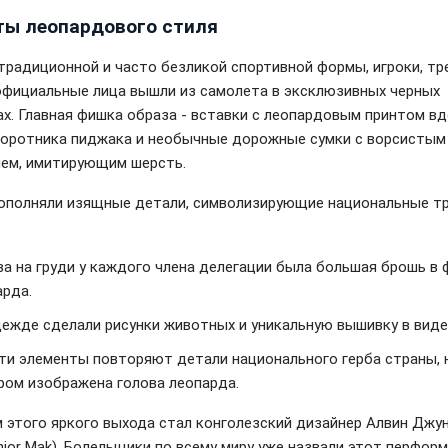
ты леопардового стиля
традиционной и часто безликой спортивной формы, игроки, тр
официальные лица вышли из самолета в эксклюзивных черных
х. Главная фишка образа - вставки с леопардовым принтом в
воротника пиджака и необычные дорожные сумки с ворсистым
ем, имитирующим шерсть.
ополняли изящные детали, символизирующие национальные т
ва на груди у каждого члена делегации была большая брошь в
арда.
дежде сделали рисунки животных и уникальную вышивку в виде
эти элементы повторяют детали национального герба страны, 
ром изображена голова леопарда.
 этого яркого выхода стал конголезский дизайнер Алвин Джу
unior Mak). Болельщики по всему миру уже назвали этот перфор