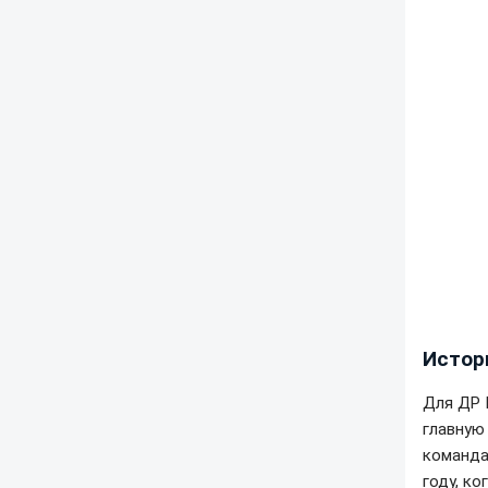
Истор
Для ДР 
главную
команда
году, к