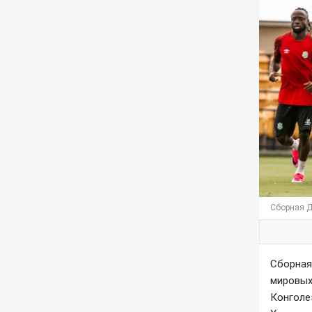
Сборная Д
Сборная
мировых
Конголе