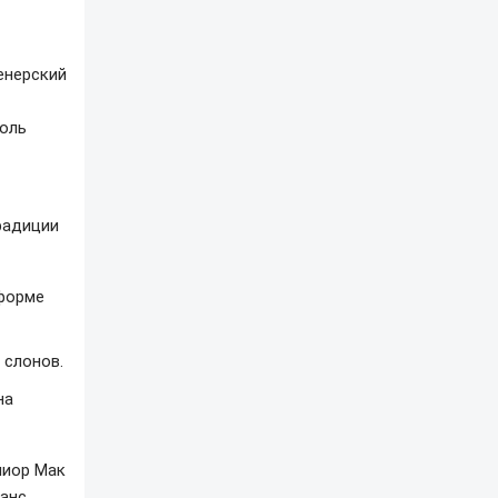
енерский
доль
радиции
 форме
 слонов.
на
ниор Мак
манс