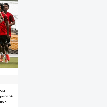
ром
ра-2026.
ша в