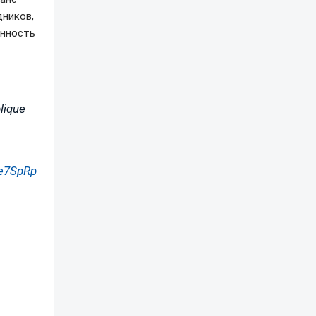
дников,
енность
blique
9e7SpRp