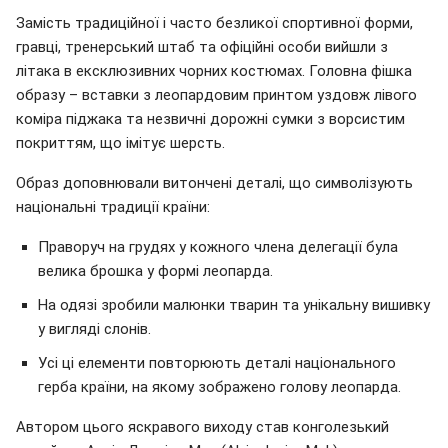
Замість традиційної і часто безликої спортивної форми,
гравці, тренерський штаб та офіційні особи вийшли з
літака в ексклюзивних чорних костюмах. Головна фішка
образу – вставки з леопардовим принтом уздовж лівого
коміра піджака та незвичні дорожні сумки з ворсистим
покриттям, що імітує шерсть.
Образ доповнювали витончені деталі, що символізують
національні традиції країни:
Праворуч на грудях у кожного члена делегації була
велика брошка у формі леопарда.
На одязі зробили малюнки тварин та унікальну вишивку
у вигляді слонів.
Усі ці елементи повторюють деталі національного
герба країни, на якому зображено голову леопарда.
Автором цього яскравого виходу став конголезький