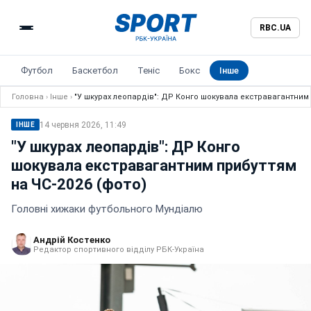
RBC.UA
Футбол
Баскетбол
Теніс
Бокс
Інше
Головна
›
Інше
›
"У шкурах леопардів": ДР Конго шокувала екстравагантним 
14 червня 2026, 11:49
ІНШЕ
"У шкурах леопардів": ДР Конго
шокувала екстравагантним прибуттям
на ЧС-2026 (фото)
Головні хижаки футбольного Мундіалю
Андрій Костенко
Редактор спортивного відділу РБК-Україна