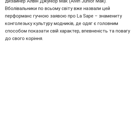
дизайнер Алвін Джуніор Мак (Alvin Junior Mak).
Вболівальники по всьому світу вже назвали цей
перформанс гучною заявою про La Sape – знамениту
конголезьку культуру модників, де одяг є головним
способом показати свій характер, впевненість та повагу
до свого коріння.