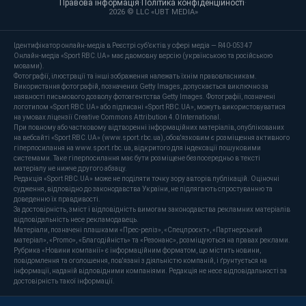
Правова інформація
·
Політика конфіденційності
·
2026 © LLC «UBT MEDIA»
Ідентифікатор онлайн-медіа в Реєстрі суб’єктів у сфері медіа — R40-05347
Онлайн-медіа «Sport RBC.UA» має двомовну версію (українською та російською
мовами).
Фотографії, ілюстрації та інші зображення належать їхнім правовласникам.
Використання фотографій, позначених Getty Images, допускається виключно за
наявності письмового дозволу фотоагентства Getty Images. Фотографії, позначені
логотипом «Sport RBC.UA» або підписані «Sport RBC.UA», можуть використовуватися
на умовах ліцензії Creative Commons Attribution 4.0 International.
При повному або частковому відтворенні інформаційних матеріалів, опублікованих
на вебсайті «Sport RBC.UA» (www.sport.rbc.ua), обов'язковим є розміщення активного
гіперпосилання на www.sport.rbc.ua, відкритого для індексації пошуковими
системами. Таке гіперпосилання має бути розміщене безпосередньо в тексті
матеріалу не нижче другого абзацу.
Редакція «Sport RBC.UA» може не поділяти точку зору авторів публікацій. Оціночні
судження, відповідно до законодавства України, не підлягають спростуванню та
доведенню їх правдивості.
За достовірність, зміст і відповідність вимогам законодавства рекламних матеріалів
відповідальність несе рекламодавець.
Матеріали, позначені плашками «Прес-реліз», «Спецпроєкт», «Партнерський
матеріал», «Promo», «Благодійність» та «Резонанс», розміщуються на правах реклами.
Рубрика «Новини компанії» є інформаційним форматом, що містить новини,
повідомлення та оголошення, пов'язані з діяльністю компаній, і ґрунтується на
інформації, наданій відповідними компаніями. Редакція не несе відповідальності за
достовірність такої інформації.