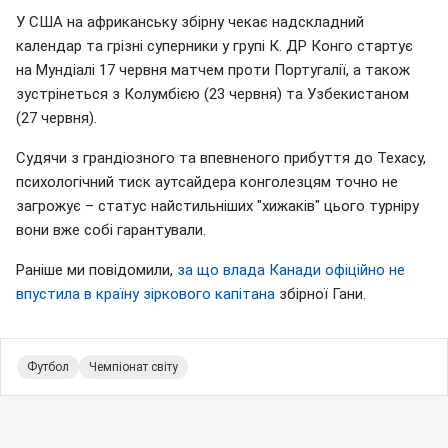
У США на африканську збірну чекає надскладний
календар та грізні суперники у групі К. ДР Конго стартує
на Мундіалі 17 червня матчем проти Португалії, а також
зустрінеться з Колумбією (23 червня) та Узбекистаном
(27 червня).
Судячи з грандіозного та впевненого прибуття до Техасу,
психологічний тиск аутсайдера конголезцям точно не
загрожує – статус найстильніших "хижаків" цього турніру
вони вже собі гарантували.
Раніше ми повідомили,
за що влада Канади офіційно не
впустила в країну зіркового капітана
збірної Гани.
Футбол
Чемпіонат світу