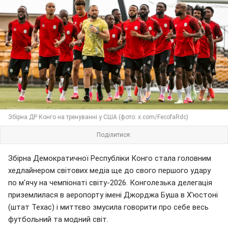
Збірна ДР Конго на тренуванні у США (фото: x.com/FecofaRdc)
Поділитися:
Збірна Демократичної Республіки Конго стала головним
хедлайнером світових медіа ще до свого першого удару
по м'ячу на чемпіонаті світу-2026. Конголезька делегація
приземлилася в аеропорту імені Джорджа Буша в Х'юстоні
(штат Техас) і миттєво змусила говорити про себе весь
футбольний та модний світ.