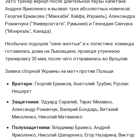
Зато тренер вернул после длительной паузы капитана
Андрея Ярмоленко и вызвал трех абсолютных новичков:
Георгия Ермакова ("Маккаби" Хайфа, Израиль), Александра
Романчука ("Университатя", Румыния) и Геннадия Синчука
("Монреаль", Канада).
Необычно подошли "сине-желтые" и к логистике: команда
готовилась дома на Львовщине, проведя утреннюю
тренировку 30 мая, после чего отправилась во Вроцлав.
Заявка сборной Украины на матч против Польши
Вратари:
Георгий Ермаков, Анатолий Трубин, Руслан
Нещерет
Защитники:
Эдуард Сарапий, Тарас Михавко,
Александр Романчук, Валерий Бондарь, Виталий
Миколенко, Николай Матвиенко
Полузащитники:
Владимир Бражко, Андрей
Ярмоленко, Николай Шапаренко, Егор Назарина, Виктор