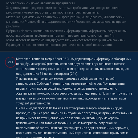
опровержению и доказыванию их правдивости.
За достоверность, содержание и соответствие требованиям законодательства
рекламных материалов ответственность несет рекламодатель.
Материалы, отмеченные плашками «Пресс-релиз», «Спецпроект», «Партнерский
материал», «Promo», «Благотворительность» и «Резонанс», размещаются на правах
рекламы.
Рубрика «Новости компании» является информационным форматом, содержащим
новости, сообщения и объявления, связанные с деятельностью компаний, и
основывается на информации, предоставленной соответствующими компаниями.
Редакция не несет ответственности за достоверность такой информации.
Материалы онлайн-медиа Sport RBC.UA, содержащие информацию об азартных
21+
играх, букмекерской деятельности или других видах деятельности в сфере
организации и проведения азартных игр, предназначены исключительно для
лиц, достигших 21-летнего возраста (21+).
Участие в азартных играх может повлечь за собой развитие игровой
зависимости. Соблюдайте принципы ответственной игры. При появлении
первых признаков игровой зависимости рекомендуется немедленно
обратиться за помощью к соответствующему специалисту. Помните, что участие
в азартных играх не может являться источником дохода или альтернативой
трудовой деятельности.
Онлайн-медиа Sport RBC.UA не является организатором азартных игр, не
проводит игры на реальные или виртуальные средства, не принимает ставки и
не принимает платежи, связанные с азартными играми, букмекерской
деятельностью или тотализаторами. Любые материалы, содержащие
информацию об азартных играх, букмекерах или других связанных сервисах,
носят исключительно информационный характер и не являются призывом к
участию в азартных играх.