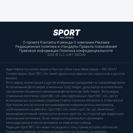
О проекте
·
Контакты
·
Команда
·
О компании
·
Реклама
·
Редакционная политика и стандарты
·
Правила пользования
·
Правовая информация
·
Политика конфиденциальности
·
2026 © LLC «UBT MEDIA»
Идентификатор онлайн-медиа в Реестре субъектов в сфере медиа — R40-05347
Онлайн-медиа «Sport RBC.UA» имеет двуязычную версию (на украинском и русском
языках).
Фотографии, иллюстрации и другие изображения принадлежат их правообладателям.
Использование фотографий, отмеченных Getty Images, допускается исключительно
при наличии письменного разрешения фотоагентства Getty Images. Фотографии,
отмеченные логотипом «Sport RBC.UA» или подписанные «Sport RBC.UA», могут
использоваться на условиях лицензии Creative Commons Attribution 4.0 International.
При полном или частичном воспроизведении информационных материалов,
опубликованных на вебсайте «Sport RBC.UA» (www.sport.rbc.ua), обязательно
размещение активной гиперссылки на www.sport.rbc.ua, открытой для индексации
поисковыми системами. Такая гиперссылка должна быть размещена
непосредственно в тексте материала не ниже второго абзаца.
Редакция «Sport RBC.UA» может не разделять точку зрения авторов публикаций.
Оценочные суждения, согласно законодательству Украины, не подлежат