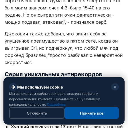
корте очень плохо. Думаю, конец четвертого сета
был моим шансом: счет 4:3, было 15:40 на его
подаче. Но он сыграл эти очки фантастически -
мощно подавал, атаковал", - признался серб.
Джокович также добавил, что винит себя за
упущенное преимущество в пятом сете, когда он
выигрывал 3:1, но подчеркнул, что любой мяч под
форхенд бразилец "просто разбивал с невероятной
скоростью".
Серия уникальных антирекордов
Новака
🍪
Мы используем cookie
✕
Это поражение стало для Новака Джоковича по-
Мы используем файлы cookie для анализа трафика и
персонализации контента. Прочитайте нашу Политику
настоящему историческим ударом по репутации и
конфиденциальности.
Подробнее
принесло целую серию провальных
Отклонить
Принять все
статистических маркеров:
Худший результат за 17 лет:
Новак лишь третий