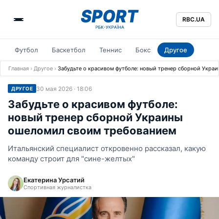
RBC.UA
Футбол
Баскетбол
Теннис
Бокс
Другое
Главная
›
Другое
›
Забудьте о красивом футболе: новый тренер сборной Укра
30 мая 2026 · 18:06
ДРУГОЕ
Забудьте о красивом футболе:
новый тренер сборной Украины
ошеломил своим требованием
Итальянский специалист откровенно рассказал, какую
команду строит для "сине-желтых"
Екатерина Урсатий
Спортивная журналистка