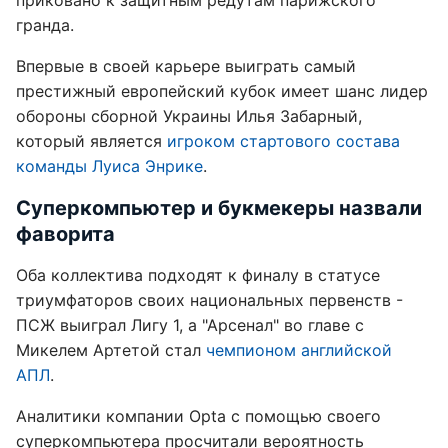
приковано к защитным редутам парижского
гранда.
Впервые в своей карьере выиграть самый
престижный европейский кубок имеет шанс лидер
обороны сборной Украины Илья Забарный,
который является
игроком стартового состава
команды Луиса Энрике
.
Суперкомпьютер и букмекеры назвали
фаворита
Оба коллектива подходят к финалу в статусе
триумфаторов своих национальных первенств -
ПСЖ выиграл Лигу 1, а "Арсенал" во главе с
Микелем Артетой стал
чемпионом английской
АПЛ
.
Аналитики компании Opta с помощью своего
суперкомпьютера просчитали вероятность