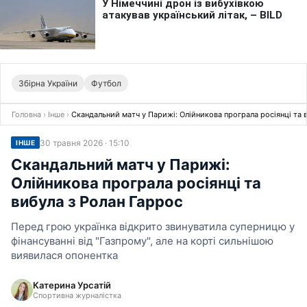
Збірна України
Футбол
Головна
›
Інше
›
Скандальний матч у Парижі: Олійникова програла росіянці та 
30 травня 2026 · 15:10
ІНШЕ
Скандальний матч у Парижі:
Олійникова програла росіянці та
вибула з Ролан Гаррос
Перед грою українка відкрито звинуватила суперницю у
фінансуванні від "Газпрому", але на корті сильнішою
виявилася опонентка
Катерина Урсатій
Спортивна журналістка