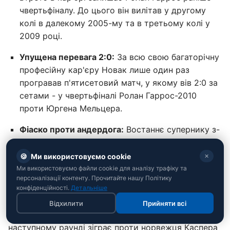
чвертьфіналу. До цього він вилітав у другому
колі в далекому 2005-му та в третьому колі у
2009 році.
Упущена перевага 2:0:
За всю свою багаторічну
професійну кар'єру Новак лише один раз
програвав п'ятисетовий матч, у якому вів 2:0 за
сетами - у чвертьфіналі Ролан Гаррос-2010
проти Юргена Мельцера.
Фіаско проти андердога:
Востаннє супернику з-
за меж топ-20 у п'яти сетах Новак програвав аж
у 2017 році на Australian Open (тоді його образив
🍪
Ми використовуємо cookie
✕
117-й у рейтингу Денис Істомін).
Ми використовуємо файли cookie для аналізу трафіку та
персоналізації контенту. Прочитайте нашу Політику
Натомість Жуан Фонсека оновив свій особистий
конфіденційності.
Детальніше
рекорд на турнірах Великого шолому, вперше у
Відхилити
Прийняти всі
житті обіграв тенісиста з топ-5 рейтингу ATP і в
наступному раунді зіграє проти норвежця Каспера