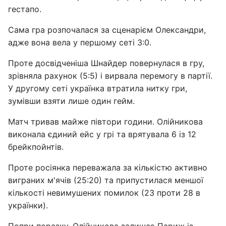
гестапо.
Сама гра розпочалася за сценарієм Олександри,
адже вона вела у першому сеті 3:0.
Проте досвідченіша Шнайдер повернулася в гру,
зрівняла рахунок (5:5) і вирвала перемогу в партії.
У другому сеті українка втратила нитку гри,
зумівши взяти лише один гейм.
Матч тривав майже півтори години. Олійникова
виконала єдиний ейс у грі та врятувала 6 із 12
брейкпойнтів.
Проте росіянка переважала за кількістю активно
виграних м'ячів (25:20) та припустилася меншої
кількості невимушених помилок (23 проти 28 в
українки).