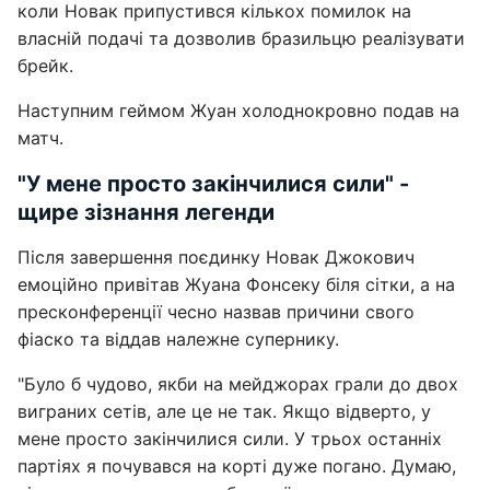
коли Новак припустився кількох помилок на
власній подачі та дозволив бразильцю реалізувати
брейк.
Наступним геймом Жуан холоднокровно подав на
матч.
"У мене просто закінчилися сили" -
щире зізнання легенди
Після завершення поєдинку Новак Джокович
емоційно привітав Жуана Фонсеку біля сітки, а на
пресконференції чесно назвав причини свого
фіаско та віддав належне супернику.
"Було б чудово, якби на мейджорах грали до двох
виграних сетів, але це не так. Якщо відверто, у
мене просто закінчилися сили. У трьох останніх
партіях я почувався на корті дуже погано. Думаю,