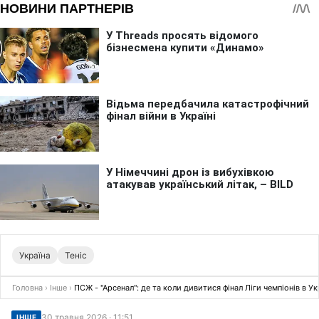
Україна
Теніс
Головна
›
Інше
›
ПСЖ - "Арсенал": де та коли дивитися фінал Ліги чемпіонів в Ук
30 травня 2026 · 11:51
ІНШЕ