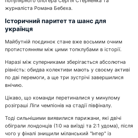
популярного блогера Сергія Стерненка та
журналіста Романа Бебеха.
Історичний паритет та шанс для
українця
Майбутній поєдинок стане вже восьмим очним
протистоянням між цими топклубами в історії.
Наразі між суперниками зберігається абсолютна
рівність: обидва колективи мають у своєму активі
по дві перемоги, а ще три зустрічі завершилися
внічию.
Цікаво, що команди перетиналися у минулому
розіграші Ліги чемпіонів на стадії півфіналу.
Тоді сильнішими виявилися парижани, які двічі
обіграли лондонців (1:0 на виїзді та 2:1 удома), після
чого у фіналі знищили міланський "Інтер" із