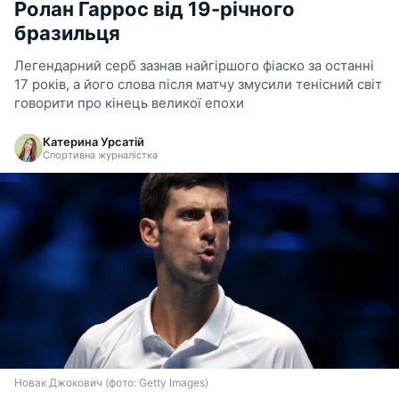
Ролан Гаррос від 19-річного
бразильця
Легендарний серб зазнав найгіршого фіаско за останні
17 років, а його слова після матчу змусили тенісний світ
говорити про кінець великої епохи
Катерина Урсатій
Спортивна журналістка
Новак Джокович (фото: Getty Images)