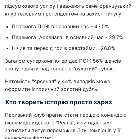
підсумкового успіху і вважають саме французький
клуб головним претендентом на захист титулу:
Перемога ПСЖ в основний час - 43.5%
Перемога "Арсенала" в основний час - 29.7%
Нічия та перехід гри в овертайми - 26.8%
Загалом суперкомп'ютер дає ПСЖ 56% шансів
знову підняти над головою "вухатий" кубок.
Натомість "Арсенал" у 44% випадків може
оформити історичний золотий дубль.
Хто творить історію просто зараз
Паризький клуб прагне стати першою командою
після мадридського "Реала", якій вдасться
захистити титул переможця Ліги чемпіонів у її
сучасному форматі.