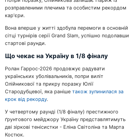
Попри поразку, Олійникова залишає Париж із
розправленими плечима та особистим рекордом
кар'єри.
Вона вперше у житті здобула перемоги в основній
сітці турнірів серії Grand Slam, успішно подолавши
стартові раунди.
Що чекає на Україну в 1/8 фіналу
Ролан Гаррос-2026 продовжує радувати
українських уболівальників, попри виліт
Олійникової та прикру поразку Юлії
Стародубцевої, яка раніше
також зупинилася за
крок від рекорду
.
У четвертому раунді (1/8 фіналу) престижного
ґрунтового мейджору Україну представлятимуть
дві зіркові тенісистки - Еліна Світоліна та Марта
Костюк.