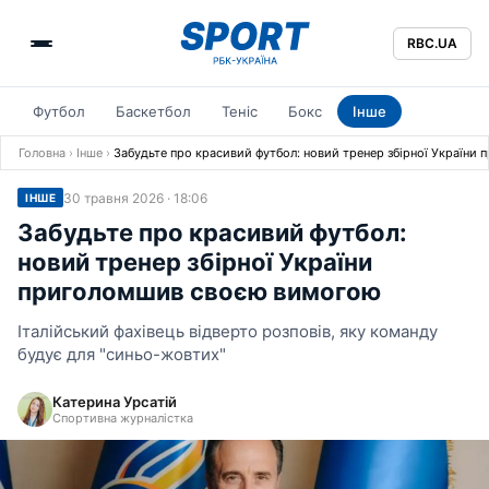
RBC.UA
Футбол
Баскетбол
Теніс
Бокс
Інше
Головна
›
Інше
›
Забудьте про красивий футбол: новий тренер збірної Україн
30 травня 2026 · 18:06
ІНШЕ
Забудьте про красивий футбол:
новий тренер збірної України
приголомшив своєю вимогою
Італійський фахівець відверто розповів, яку команду
будує для "синьо-жовтих"
Катерина Урсатій
Спортивна журналістка