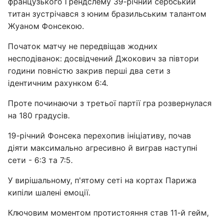
французького Грендслему 39-річний сербський
титан зустрічався з юним бразильським талантом
Жуаном Фонсекою.
Початок матчу не передвіщав жодних
несподіванок: досвідчений Джокович за півтори
години повністю закрив перші два сети з
ідентичним рахунком 6:4.
Проте починаючи з третьої партії гра розвернулася
на 180 градусів.
19-річний Фонсека перехопив ініціативу, почав
діяти максимально агресивно й виграв наступні
сети - 6:3 та 7:5.
У вирішальному, п'ятому сеті на кортах Парижа
кипіли шалені емоції.
Ключовим моментом протистояння став 11-й гейм,