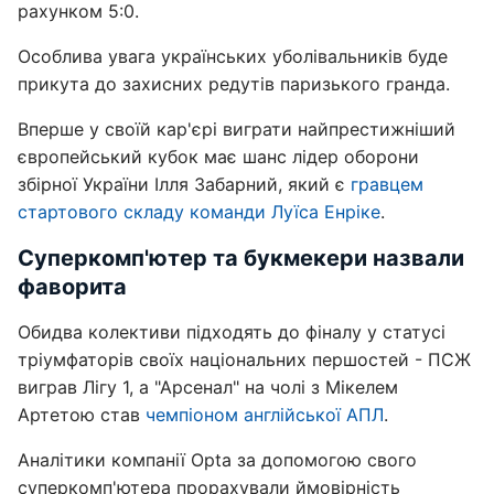
рахунком 5:0.
Особлива увага українських уболівальників буде
прикута до захисних редутів паризького гранда.
Вперше у своїй кар'єрі виграти найпрестижніший
європейський кубок має шанс лідер оборони
збірної України Ілля Забарний, який є
гравцем
стартового складу команди Луїса Енріке
.
Суперкомп'ютер та букмекери назвали
фаворита
Обидва колективи підходять до фіналу у статусі
тріумфаторів своїх національних першостей - ПСЖ
виграв Лігу 1, а "Арсенал" на чолі з Мікелем
Артетою став
чемпіоном англійської АПЛ
.
Аналітики компанії Opta за допомогою свого
суперкомп'ютера прорахували ймовірність