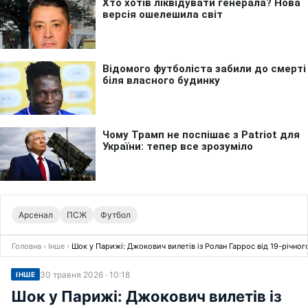
Арсенал
ПСЖ
Футбол
Головна
›
Інше
›
Шок у Парижі: Джокович вилетів із Ролан Гаррос від 19-річног
30 травня 2026 · 10:18
ІНШЕ
Шок у Парижі: Джокович вилетів із