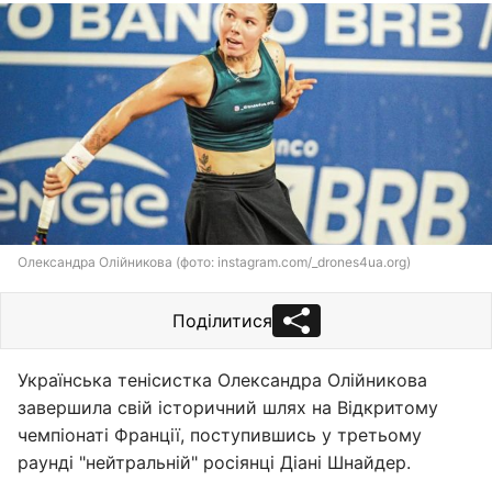
Олександра Олійникова (фото: instagram.com/_drones4ua.org)
Поділитися
Українська тенісистка Олександра Олійникова
завершила свій історичний шлях на Відкритому
чемпіонаті Франції, поступившись у третьому
раунді "нейтральній" росіянці Діані Шнайдер.