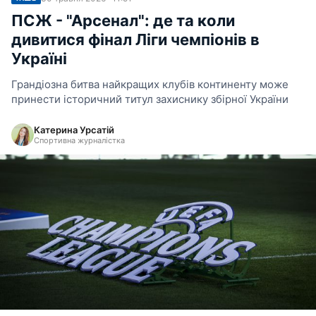
ПСЖ - "Арсенал": де та коли
дивитися фінал Ліги чемпіонів в
Україні
Грандіозна битва найкращих клубів континенту може
принести історичний титул захиснику збірної України
Катерина Урсатій
Спортивна журналістка