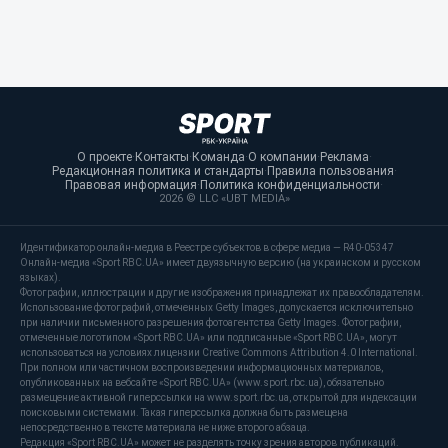
О проекте
·
Контакты
·
Команда
·
О компании
·
Реклама
·
Редакционная политика и стандарты
·
Правила пользования
·
Правовая информация
·
Политика конфиденциальности
·
2026 © LLC «UBT MEDIA»
Идентификатор онлайн-медиа в Реестре субъектов в сфере медиа — R40-05347
Онлайн-медиа «Sport RBC.UA» имеет двуязычную версию (на украинском и русском
языках).
Фотографии, иллюстрации и другие изображения принадлежат их правообладателям.
Использование фотографий, отмеченных Getty Images, допускается исключительно
при наличии письменного разрешения фотоагентства Getty Images. Фотографии,
отмеченные логотипом «Sport RBC.UA» или подписанные «Sport RBC.UA», могут
использоваться на условиях лицензии Creative Commons Attribution 4.0 International.
При полном или частичном воспроизведении информационных материалов,
опубликованных на вебсайте «Sport RBC.UA» (www.sport.rbc.ua), обязательно
размещение активной гиперссылки на www.sport.rbc.ua, открытой для индексации
поисковыми системами. Такая гиперссылка должна быть размещена
непосредственно в тексте материала не ниже второго абзаца.
Редакция «Sport RBC.UA» может не разделять точку зрения авторов публикаций.