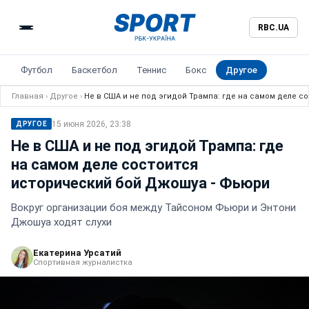
RBC.UA
Футбол
Баскетбол
Теннис
Бокс
Другое
Главная
›
Другое
›
Не в США и не под эгидой Трампа: где на самом деле 
15 июня 2026, 23:38
ДРУГОЕ
Не в США и не под эгидой Трампа: где
на самом деле состоится
исторический бой Джошуа - Фьюри
Вокруг организации боя между Тайсоном Фьюри и Энтони
Джошуа ходят слухи
Екатерина Урсатий
Спортивная журналистка