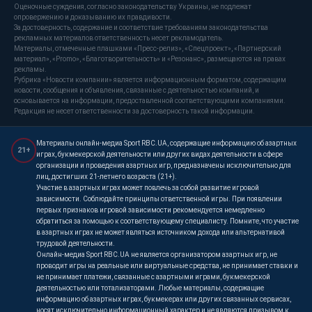
Оценочные суждения, согласно законодательству Украины, не подлежат
опровержению и доказыванию их правдивости.
За достоверность, содержание и соответствие требованиям законодательства
рекламных материалов ответственность несет рекламодатель.
Материалы, отмеченные плашками «Пресс-релиз», «Спецпроект», «Партнерский
материал», «Promo», «Благотворительность» и «Резонанс», размещаются на правах
рекламы.
Рубрика «Новости компании» является информационным форматом, содержащим
новости, сообщения и объявления, связанные с деятельностью компаний, и
основывается на информации, предоставленной соответствующими компаниями.
Редакция не несет ответственности за достоверность такой информации.
Материалы онлайн-медиа Sport RBC.UA, содержащие информацию об азартных
21+
играх, букмекерской деятельности или других видах деятельности в сфере
организации и проведения азартных игр, предназначены исключительно для
лиц, достигших 21-летнего возраста (21+).
Участие в азартных играх может повлечь за собой развитие игровой
зависимости. Соблюдайте принципы ответственной игры. При появлении
первых признаков игровой зависимости рекомендуется немедленно
обратиться за помощью к соответствующему специалисту. Помните, что участие
в азартных играх не может являться источником дохода или альтернативой
трудовой деятельности.
Онлайн-медиа Sport RBC.UA не является организатором азартных игр, не
проводит игры на реальные или виртуальные средства, не принимает ставки и
не принимает платежи, связанные с азартными играми, букмекерской
деятельностью или тотализаторами. Любые материалы, содержащие
информацию об азартных играх, букмекерах или других связанных сервисах,
носят исключительно информационный характер и не являются призывом к