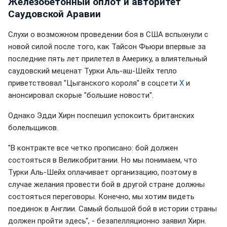
Железобетонный оплот и авторитет
Саудовской Аравии
Слухи о возможном проведении боя в США вспыхнули с
новой силой после того, как Тайсон Фьюри впервые за
последние пять лет прилетел в Америку, а влиятельный
саудовский меценат Турки Аль-аш-Шейх тепло
приветствовал "Цыганского короля" в соцсети
X
и
анонсировал скорые "большие новости".
Однако Эдди Хирн поспешил успокоить британских
болельщиков.
"В контракте все четко прописано: бой должен
состояться в Великобритании. Но мы понимаем, что
Турки Аль-Шейх оплачивает организацию, поэтому в
случае желания провести бой в другой стране должны
состояться переговоры. Конечно, мы хотим видеть
поединок в Англии. Самый большой бой в истории страны
должен пройти здесь", - безапелляционно заявил Хирн.