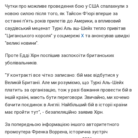
Чутки про можливе проведення бою у США спалахнули з
новою силою після того, як Тайсон Ф'юрі вперше за
останні п'ять років прилетів до Америки, а впливовий
саудівський меценат Туркі Аль аш-Шейх тепло привітав
"Циганського короля" у соцмережі
X
та анонсував швидкі
"великі новини".
Проте Едді Хірн поспішив заспокоїти британських
уболівальників.
"У контракті все чітко записано: бій має відбутися у
Великій Британії. Але ми розуміємо, що Туркі Аль-Шейх
платить за організацію, тож у разі бажання провести бій в
іншій країні, мають бути переговори. Звичайно, ми хочемо
бачити поєдинок в Англії. Найбільший бій в історії країни
має пройти тут", - безапеляційно заявив Хірн.
За попередньою інформацією іншого авторитетного
промоутера Френка Воррена, історична зустріч