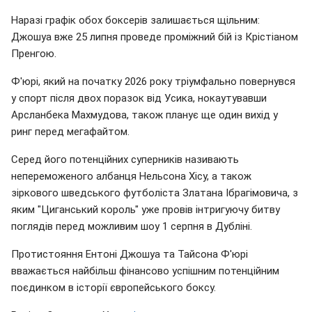
Наразі графік обох боксерів залишається щільним:
Джошуа вже 25 липня проведе проміжний бій із Крістіаном
Пренгою.
Ф'юрі, який на початку 2026 року тріумфально повернувся
у спорт після двох поразок від Усика, нокаутувавши
Арсланбека Махмудова, також планує ще один вихід у
ринг перед мегафайтом.
Серед його потенційних суперників називають
непереможеного албанця Нельсона Хісу, а також
зіркового шведського футболіста Златана Ібрагімовича, з
яким "Циганський король" уже провів інтригуючу битву
поглядів перед можливим шоу 1 серпня в Дубліні.
Протистояння Ентоні Джошуа та Тайсона Ф'юрі
вважається найбільш фінансово успішним потенційним
поєдинком в історії європейського боксу.