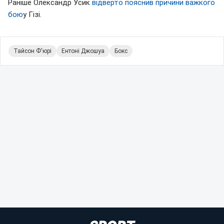
Раніше Олександр Усик
відверто пояснив причини важкого
бою
у Гізі.
Тайсон Ф'юрі
Ентоні Джошуа
Бокс