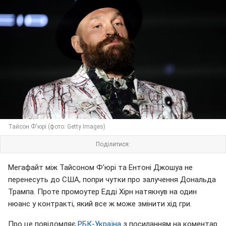
Тайсон Ф'юрі (фото: Getty Images)
Поділитися:
Мегафайт між Тайсоном Ф'юрі та Ентоні Джошуа не
перенесуть до США, попри чутки про залучення Дональда
Трампа. Проте промоутер Едді Хірн натякнув на один
нюанс у контракті, який все ж може змінити хід гри.
Про це повідомляє
РБК-Україна
з посиланням на коментар