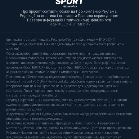
Про проєкт
·
Контакти
·
Команда
·
Про компанію
·
Реклама
·
Редакційна політика і стандарти
·
Правила користування
·
Правова інформація
·
Політика конфіденційності
·
2026 © LLC «UBT MEDIA»
Ідентифікатор онлайн-медіа в Реєстрі суб’єктів у сфері медіа — R40-05347
Онлайн-медіа «Sport RBC.UA» має двомовну версію (українською та російською
мовами).
Фотографії, ілюстрації та інші зображення належать їхнім правовласникам.
Використання фотографій, позначених Getty Images, допускається виключно за
наявності письмового дозволу фотоагентства Getty Images. Фотографії, позначені
логотипом «Sport RBC.UA» або підписані «Sport RBC.UA», можуть використовуватися
на умовах ліцензії Creative Commons Attribution 4.0 International.
При повному або частковому відтворенні інформаційних матеріалів, опублікованих
на вебсайті «Sport RBC.UA» (www.sport.rbc.ua), обов'язковим є розміщення активного
гіперпосилання на www.sport.rbc.ua, відкритого для індексації пошуковими
системами. Таке гіперпосилання має бути розміщене безпосередньо в тексті
матеріалу не нижче другого абзацу.
Редакція «Sport RBC.UA» може не поділяти точку зору авторів публікацій. Оціночні
судження, відповідно до законодавства України, не підлягають спростуванню та
доведенню їх правдивості.
За достовірність, зміст і відповідність вимогам законодавства рекламних матеріалів
відповідальність несе рекламодавець.
Матеріали, позначені плашками «Прес-реліз», «Спецпроєкт», «Партнерський
матеріал», «Promo», «Благодійність» та «Резонанс», розміщуються на правах реклами.
Рубрика «Новини компанії» є інформаційним форматом, що містить новини,
повідомлення та оголошення, пов'язані з діяльністю компаній, і ґрунтується на