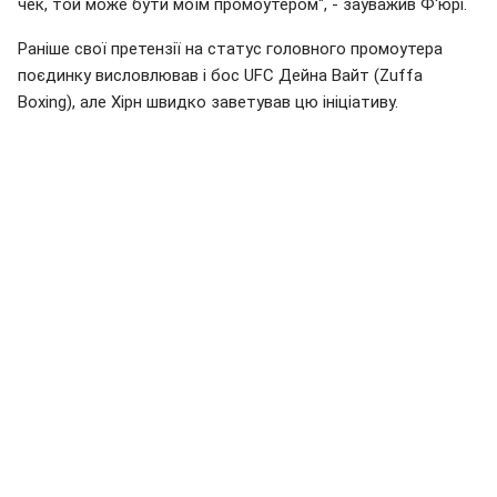
чек, той може бути моїм промоутером", - зауважив Ф'юрі.
Раніше свої претензії на статус головного промоутера
поєдинку висловлював і бос UFC Дейна Вайт (Zuffa
Boxing), але Хірн швидко заветував цю ініціативу.