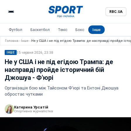
RBC.UA
Футбол
Баскетбол
Теніс
Бокс
Інше
Головна
›
Інше
›
Не у США і не під егідою Трампа: де насправді пройде іст
15 червня 2026, 23:38
ІНШЕ
Не у США і не під егідою Трампа: де
насправді пройде історичний бій
Джошуа - Ф'юрі
Організація бою між Тайсоном Ф'юрі та Ентоні Джошуа
обростає чутками
Катерина Урсатій
Спортивна журналістка