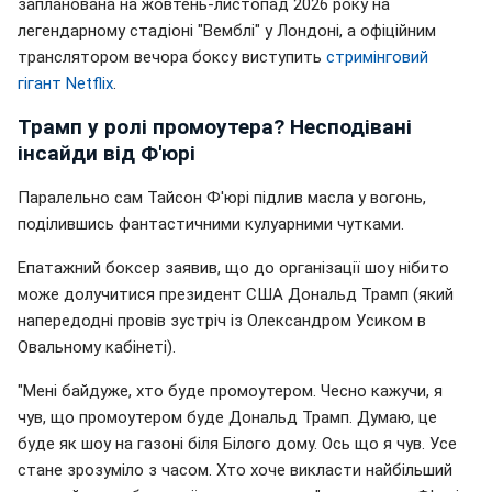
запланована на жовтень-листопад 2026 року на
легендарному стадіоні "Вемблі" у Лондоні, а офіційним
транслятором вечора боксу виступить
стримінговий
гігант Netflix
.
Трамп у ролі промоутера? Несподівані
інсайди від Ф'юрі
Паралельно сам Тайсон Ф'юрі підлив масла у вогонь,
поділившись фантастичними кулуарними чутками.
Епатажний боксер заявив, що до організації шоу нібито
може долучитися президент США Дональд Трамп (який
напередодні провів зустріч із Олександром Усиком в
Овальному кабінеті).
"Мені байдуже, хто буде промоутером. Чесно кажучи, я
чув, що промоутером буде Дональд Трамп. Думаю, це
буде як шоу на газоні біля Білого дому. Ось що я чув. Усе
стане зрозуміло з часом. Хто хоче викласти найбільший