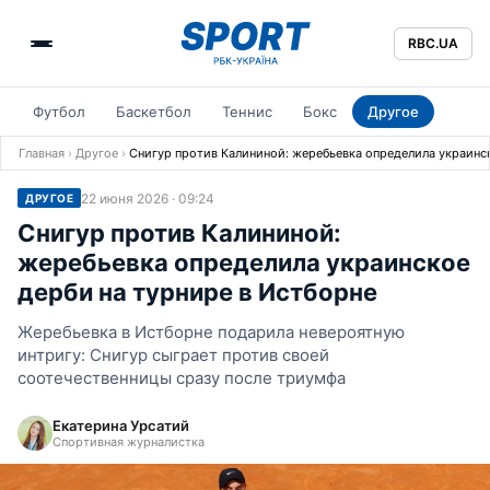
RBC.UA
Футбол
Баскетбол
Теннис
Бокс
Другое
Главная
›
Другое
›
Снигур против Калининой: жеребьевка определила украинск
22 июня 2026 · 09:24
ДРУГОЕ
Снигур против Калининой:
жеребьевка определила украинское
дерби на турнире в Истборне
Жеребьевка в Истборне подарила невероятную
интригу: Снигур сыграет против своей
соотечественницы сразу после триумфа
Екатерина Урсатий
Спортивная журналистка