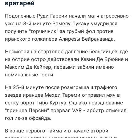
вратарей
Подопечные Руди Гарсии начали матч агрессивно -
уже на 3-й минуте Ромелу Лукаку умудрился
получить "горчичник" за грубый фол против
иранского голкипера Алирезы Бейранванда.
Несмотря на стартовое давление бельгийцев, где
на острие остро действовали Кевин Де Брюйне и
Максим Де Кейпер, первыми забили именно
номинальные гости.
На 25-й минуте после розыгрыша штрафного
звезда иранцев Мехди Тареми отправил мяч в
сетку ворот Тибо Куртуа. Однако празднование
"принцев Персии" прервал VAR - арбитр отменил
гол из-за офсайда.
В конце первого тайма и в начале второй