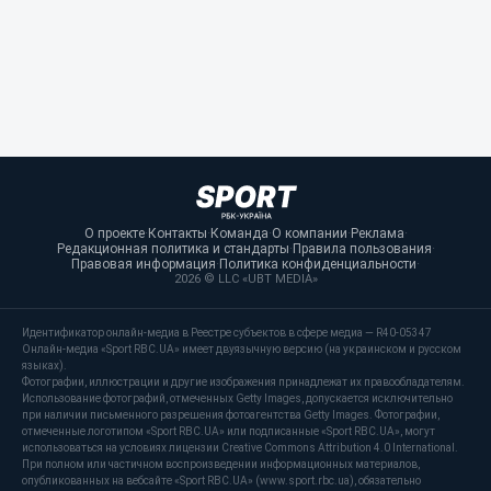
О проекте
·
Контакты
·
Команда
·
О компании
·
Реклама
·
Редакционная политика и стандарты
·
Правила пользования
·
Правовая информация
·
Политика конфиденциальности
·
2026 © LLC «UBT MEDIA»
Идентификатор онлайн-медиа в Реестре субъектов в сфере медиа — R40-05347
Онлайн-медиа «Sport RBC.UA» имеет двуязычную версию (на украинском и русском
языках).
Фотографии, иллюстрации и другие изображения принадлежат их правообладателям.
Использование фотографий, отмеченных Getty Images, допускается исключительно
при наличии письменного разрешения фотоагентства Getty Images. Фотографии,
отмеченные логотипом «Sport RBC.UA» или подписанные «Sport RBC.UA», могут
использоваться на условиях лицензии Creative Commons Attribution 4.0 International.
При полном или частичном воспроизведении информационных материалов,
опубликованных на вебсайте «Sport RBC.UA» (www.sport.rbc.ua), обязательно