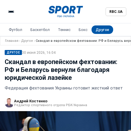
RBC.UA
Футбол
Баскетбол
Теннис
Бокс
Другое
Главная
›
Другое
›
Скандал в европейском фехтовании: РФ и Беларусь ве
30 июня 2026, 16:04
ДРУГОЕ
Скандал в европейском фехтовании:
РФ и Беларусь вернули благодаря
юридической лазейке
Федерация фехтования Украины готовит жесткий ответ
Андрей Костенко
Редактор спортивного отдела РБК-Украина