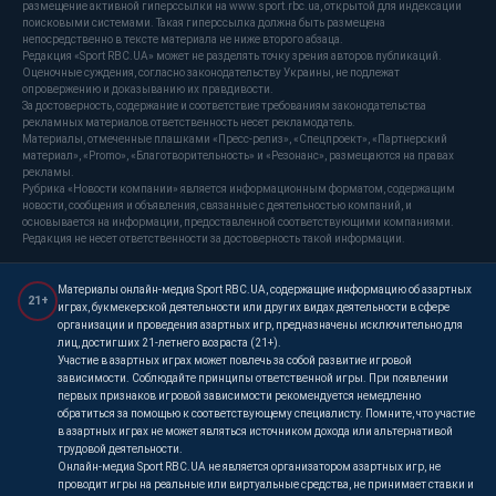
размещение активной гиперссылки на www.sport.rbc.ua, открытой для индексации
поисковыми системами. Такая гиперссылка должна быть размещена
непосредственно в тексте материала не ниже второго абзаца.
Редакция «Sport RBC.UA» может не разделять точку зрения авторов публикаций.
Оценочные суждения, согласно законодательству Украины, не подлежат
опровержению и доказыванию их правдивости.
За достоверность, содержание и соответствие требованиям законодательства
рекламных материалов ответственность несет рекламодатель.
Материалы, отмеченные плашками «Пресс-релиз», «Спецпроект», «Партнерский
материал», «Promo», «Благотворительность» и «Резонанс», размещаются на правах
рекламы.
Рубрика «Новости компании» является информационным форматом, содержащим
новости, сообщения и объявления, связанные с деятельностью компаний, и
основывается на информации, предоставленной соответствующими компаниями.
Редакция не несет ответственности за достоверность такой информации.
Материалы онлайн-медиа Sport RBC.UA, содержащие информацию об азартных
21+
играх, букмекерской деятельности или других видах деятельности в сфере
организации и проведения азартных игр, предназначены исключительно для
лиц, достигших 21-летнего возраста (21+).
Участие в азартных играх может повлечь за собой развитие игровой
зависимости. Соблюдайте принципы ответственной игры. При появлении
первых признаков игровой зависимости рекомендуется немедленно
обратиться за помощью к соответствующему специалисту. Помните, что участие
в азартных играх не может являться источником дохода или альтернативой
трудовой деятельности.
Онлайн-медиа Sport RBC.UA не является организатором азартных игр, не
проводит игры на реальные или виртуальные средства, не принимает ставки и