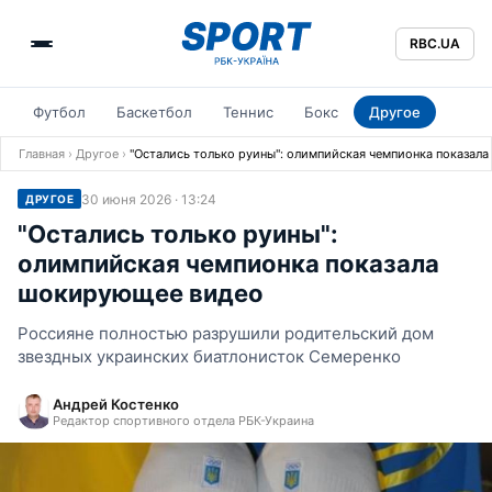
RBC.UA
Футбол
Баскетбол
Теннис
Бокс
Другое
Главная
›
Другое
›
"Остались только руины": олимпийская чемпионка показал
30 июня 2026 · 13:24
ДРУГОЕ
"Остались только руины":
олимпийская чемпионка показала
шокирующее видео
Россияне полностью разрушили родительский дом
звездных украинских биатлонисток Семеренко
Андрей Костенко
Редактор спортивного отдела РБК-Украина