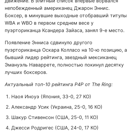
движение. В элитный список впервые ворвался
непобежденный американец Джарон Эннис.
Боксер, в минувшие выходные отобравший титулы
WBA и WBO в первом среднем весе у
пуэрториканца Ксандера Зайаса, занял 9-е место.
Появление Энниса сдвинуло другого
пуэрториканца Оскара Колласо на 10-ю позицию, а
бывший лидер рейтинга, звездный мексиканец
Эмануэль Наваррете, полностью покинул десятку
лучших боксеров.
Актуальный топ-10 рейтинга P4P от The Ring:
Наоя Иноуэ (Япония, 33-0, 27 КО)
Александр Усик (Украина, 25-0, 16 КО)
Шакур Стивенсон (США, 25-0, 11 КО)
Джесси Родригес (США, 24-0, 17 КО)