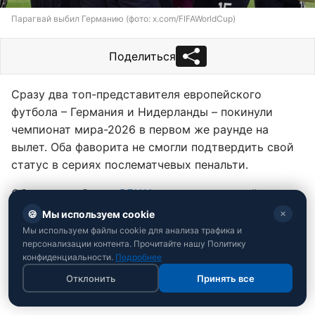
Парагвай выбил Германию (фото: x.com/FIFAWorldCup)
Поделиться
Сразу два топ-представителя европейского
футбола – Германия и Нидерланды – покинули
чемпионат мира-2026 в первом же раунде на
вылет. Оба фаворита не смогли подтвердить свой
статус в сериях послематчевых пенальти.
Об этом сообщает
РБК-Украина
со ссылкой на
результаты поединков
.
🍪
Мы используем cookie
✕
Мы используем файлы cookie для анализа трафика и
персонализации контента. Прочитайте нашу Политику
конфиденциальности.
Подробнее
Отклонить
Принять все