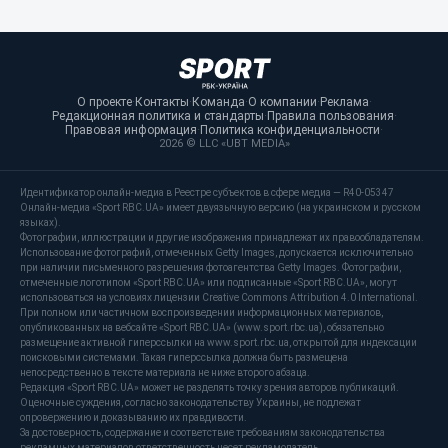
О проекте
·
Контакты
·
Команда
·
О компании
·
Реклама
·
Редакционная политика и стандарты
·
Правила пользования
·
Правовая информация
·
Политика конфиденциальности
·
2026 © LLC «UBT MEDIA»
Идентификатор онлайн-медиа в Реестре субъектов в сфере медиа — R40-05347
Онлайн-медиа «Sport RBC.UA» имеет двуязычную версию (на украинском и русском
языках).
Фотографии, иллюстрации и другие изображения принадлежат их правообладателям.
Использование фотографий, отмеченных Getty Images, допускается исключительно
при наличии письменного разрешения фотоагентства Getty Images. Фотографии,
отмеченные логотипом «Sport RBC.UA» или подписанные «Sport RBC.UA», могут
использоваться на условиях лицензии Creative Commons Attribution 4.0 International.
При полном или частичном воспроизведении информационных материалов,
опубликованных на вебсайте «Sport RBC.UA» (www.sport.rbc.ua), обязательно
размещение активной гиперссылки на www.sport.rbc.ua, открытой для индексации
поисковыми системами. Такая гиперссылка должна быть размещена
непосредственно в тексте материала не ниже второго абзаца.
Редакция «Sport RBC.UA» может не разделять точку зрения авторов публикаций.
Оценочные суждения, согласно законодательству Украины, не подлежат
опровержению и доказыванию их правдивости.
За достоверность, содержание и соответствие требованиям законодательства
рекламных материалов ответственность несет рекламодатель.