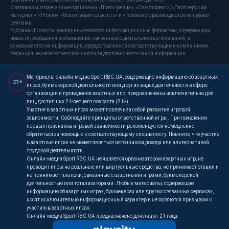
Материалы, отмеченные плашками «Пресс-релиз», «Спецпроект», «Партнерский
материал», «Promo», «Благотворительность» и «Резонанс», размещаются на правах
рекламы.
Рубрика «Новости компании» является информационным форматом, содержащим
новости, сообщения и объявления, связанные с деятельностью компаний, и
основывается на информации, предоставленной соответствующими компаниями.
Редакция не несет ответственности за достоверность такой информации.
Материалы онлайн-медиа Sport RBC.UA, содержащие информацию об азартных
21+
играх, букмекерской деятельности или других видах деятельности в сфере
организации и проведения азартных игр, предназначены исключительно для
лиц, достигших 21-летнего возраста (21+).
Участие в азартных играх может повлечь за собой развитие игровой
зависимости. Соблюдайте принципы ответственной игры. При появлении
первых признаков игровой зависимости рекомендуется немедленно
обратиться за помощью к соответствующему специалисту. Помните, что участие
в азартных играх не может являться источником дохода или альтернативой
трудовой деятельности.
Онлайн-медиа Sport RBC.UA не является организатором азартных игр, не
проводит игры на реальные или виртуальные средства, не принимает ставки и
не принимает платежи, связанные с азартными играми, букмекерской
деятельностью или тотализаторами. Любые материалы, содержащие
информацию об азартных играх, букмекерах или других связанных сервисах,
носят исключительно информационный характер и не являются призывом к
участию в азартных играх.
Онлайн-медиа Sport RBC.UA предназначено для лиц от 21 года.