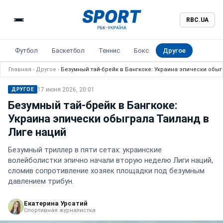
RBC.UA
Футбол
Баскетбол
Теннис
Бокс
Другое
Главная
›
Другое
›
Безумный тай-брейк в Бангкоке: Украина эпически обыг
17 июня 2026, 20:01
ДРУГОЕ
Безумный тай-брейк в Бангкоке:
Украина эпически обыграла Таиланд в
Лиге наций
Безумный триллер в пяти сетах: украинские
волейболистки эпично начали вторую неделю Лиги наций,
сломив сопротивление хозяек площадки под безумным
давлением трибун.
Екатерина Урсатий
Спортивная журналистка