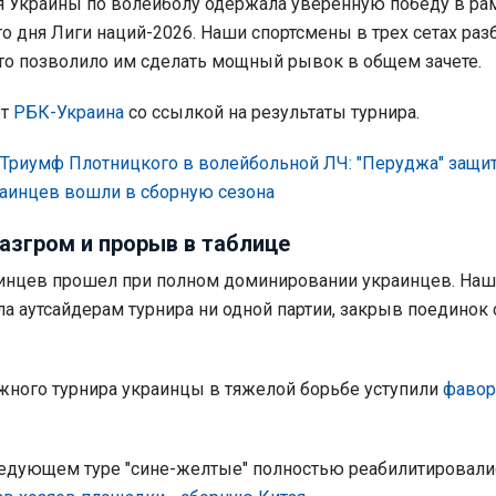
я Украины по волейболу одержала уверенную победу в ра
го дня Лиги наций-2026. Наши спортсмены в трех сетах раз
то позволило им сделать мощный рывок в общем зачете.
ет
РБК-Украина
со ссылкой на результаты турнира.
Триумф Плотницкого в волейбольной ЛЧ: "Перуджа" защи
краинцев вошли в сборную сезона
азгром и прорыв в таблице
бинцев прошел при полном доминировании украинцев. Наш
ла аутсайдерам турнира ни одной партии, закрыв поединок 
ижного турнира украинцы в тяжелой борьбе уступили
фавор
едующем туре "сине-желтые" полностью реабилитировали