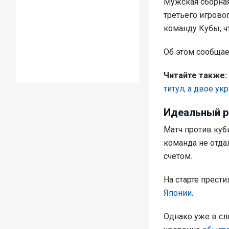
Мужская сборна
третьего игрово
команду Кубы, ч
Об этом сообща
Читайте также:
титул, а двое у
Идеальный р
Матч против ку
команда не отда
счетом.
На старте прест
Японии
.
Однако уже в сл