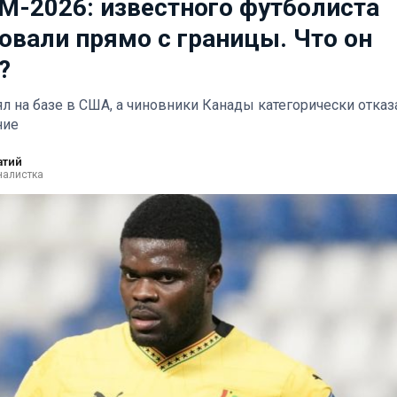
М-2026: известного футболиста
овали прямо с границы. Что он
?
ял на базе в США, а чиновники Канады категорически отказ
ние
атий
налистка