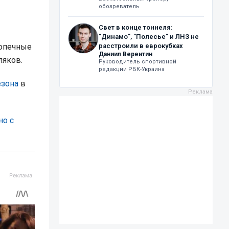
обозреватель
Свет в конце тоннеля:
"Динамо", "Полесье" и ЛНЗ не
допечные
расстроили в еврокубках
Даниил Вереитин
ляков.
Руководитель спортивной
редакции РБК-Украина
езона
в
но с