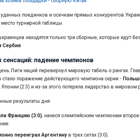
в хозяев площадки - сборную Китая
.
 удачных поединков и осечкам прямых конкурентов Украи
е место турнирной таблицы.
украинцев находятся только три сборные, которые идут без
и Сербия
.
х сенсаций: падение чемпионов
день Лиги наций перевернул мировую табель о рангах. Гла
 стало поражение действующего чемпиона серии -
Польш
 Японии (2:3) и из-за этого потеряла лидерство в мировом 
ные результаты дня:
ла Францию (3:0)
, нанеся олимпийским чемпионам второе
ние.
ионно переиграл Аргентину
в трех сетах (3:0).