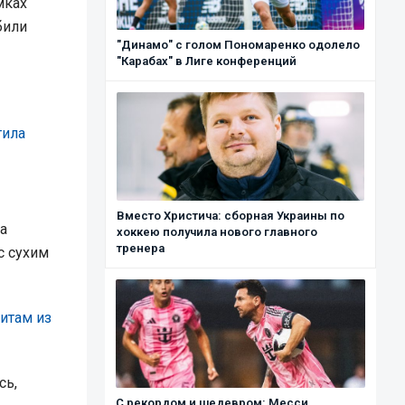
мках
били
"Динамо" с голом Пономаренко одолело
"Карабах" в Лиге конференций
тила
Вместо Христича: сборная Украины по
а
хоккею получила нового главного
тренера
с сухим
итам из
сь,
С рекордом и шедевром: Месси