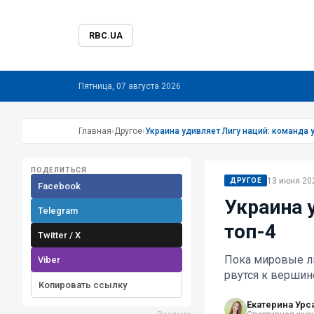
RBC.UA
Пятница, 07 августа 2026
Главная
›
Другое
›
Украина удивляет Лигу наций: команда у
ПОДЕЛИТЬСЯ
13 июня 202
ДРУГОЕ
Facebook
Украина 
Telegram
топ-4
Twitter / X
Пока мировые ли
Viber
рвутся к вершин
Копировать ссылку
Екатерина Урс