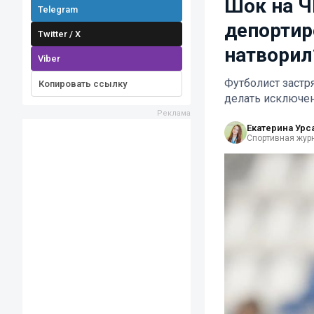
Шок на Ч
Telegram
депортир
Twitter / X
натворил
Viber
Футболист застр
Копировать ссылку
делать исключе
Екатерина Урс
Спортивная жур