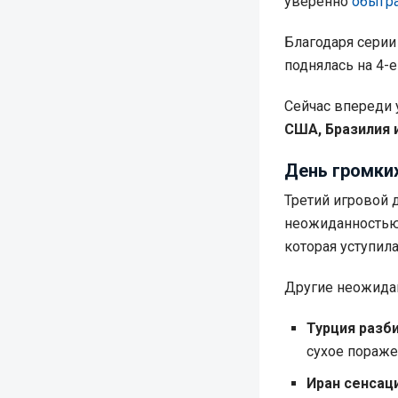
уверенно
обыгра
Благодаря серии
поднялась на 4-
Сейчас впереди 
США, Бразилия 
День громки
Третий игровой 
неожиданностью
которая уступила
Другие неожидан
Турция разби
сухое пораже
Иран сенсац