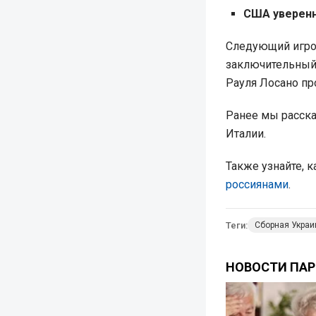
США уверенн
Следующий игров
заключительный
Рауля Лосано пр
Ранее мы расска
Италии.
Также узнайте, 
россиянами
.
Теги:
Сборная Укра