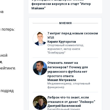
феерически вернулся в старт "Интер
Майами"
на
МНЕНИЯ
 потерь:
7 интриг перед новым сезоном
УПЛ
Кирилл Круторогов
Спортивный комментатор,
журналист, автор книги
"Бомбардир"
вной
и
,
Отменить лимит на
легионеров? Почему для
рейтинге.
украинского футбола нет
простого ответа
Михаил Метревели
Медиаменеджер, спортивный
функционер
 подряд
Леброн что-то знает, если
отказался от денег "Лейкерс"
Дмитрий Базелевский
Баскетбольный тренер,