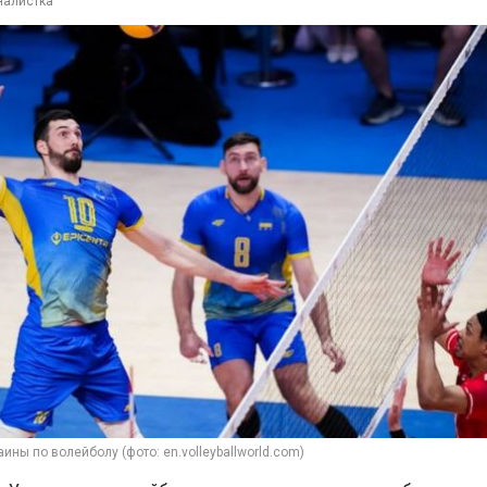
налистка
ны по волейболу (фото: en.volleyballworld.com)