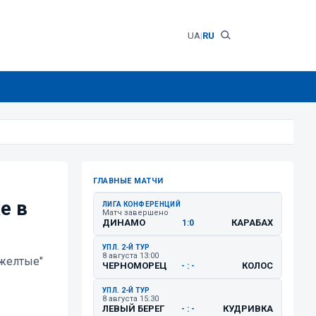
UA
|
RU
ГЛАВНЫЕ МАТЧИ
е в
ЛИГА КОНФЕРЕНЦИЙ
Матч завершено
ДИНАМО
КАРАБАХ
1:0
УПЛ. 2-Й ТУР
8 августа 13:00
-желтые"
ЧЕРНОМОРЕЦ
КОЛОС
- : -
УПЛ. 2-Й ТУР
8 августа 15:30
ЛЕВЫЙ БЕРЕГ
КУДРИВКА
- : -