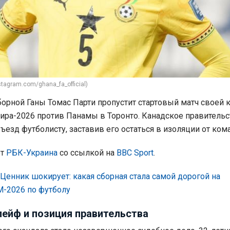
stagram.com/ghana_fa_official)
орной Ганы Томас Парти пропустит стартовый матч своей
ира-2026 против Панамы в Торонто. Канадское правительс
ъезд футболисту, заставив его остаться в изоляции от ком
ет
РБК-Украина
со ссылкой на
BBC Sport
.
Ценник шокирует: какая сборная стала самой дорогой на
М-2026 по футболу
ейф и позиция правительства