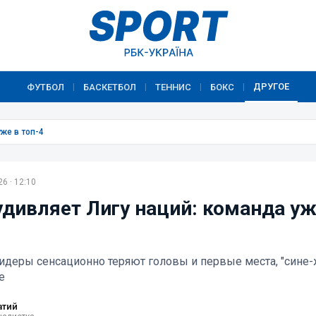
ДРУГОЕ
ФУТБОЛ
БАСКЕТБОЛ
ТЕННИС
БОКС
|
|
|
|
же в топ-4
6 · 12:10
удивляет Лигу наций: команда уж
деры сенсационно теряют головы и первые места, "сине
е
атий