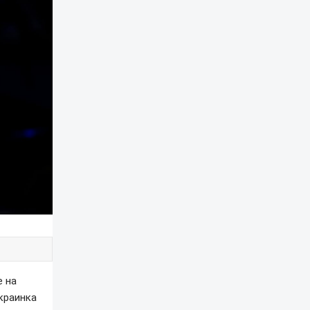
е на
краинка