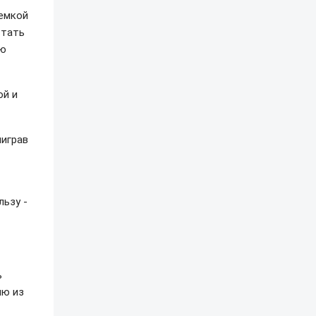
немкой
стать
ую
ой и
ыиграв
ьзу -
ь
ию из