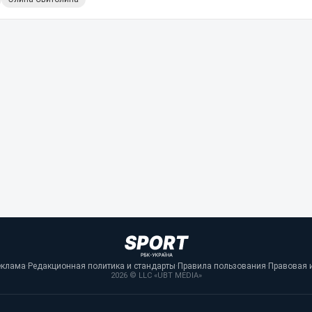
еклама
·
Редакционная политика и стандарты
·
Правила пользования
·
Правовая 
2026 © LLC «UBT MEDIA»