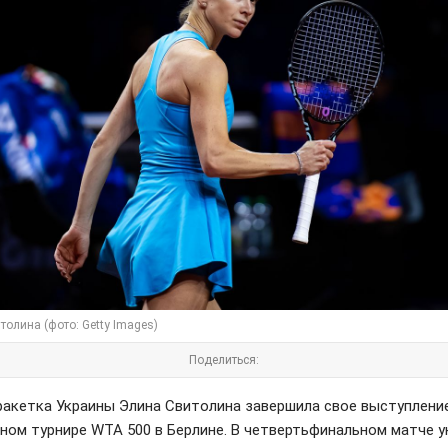
толина (фото: Getty Images)
Поделиться:
ракетка Украины Элина Свитолина завершила свое выступлени
ном турнире WTA 500 в Берлине. В четвертьфинальном матче у