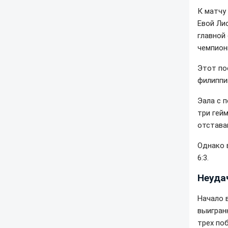
К матчу
Евой Лис
главной
чемпион
Этот по
филиппи
Эала с 
три гей
отставан
Однако 
6:3.
Неуда
Начало 
выигран
трех по