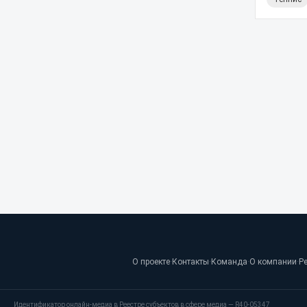
О проекте
·
Контакты
·
Команда
·
О компании
·
Р
Идентификатор онлайн-медиа в Реестре субъектов в сфере медиа — R40-05347