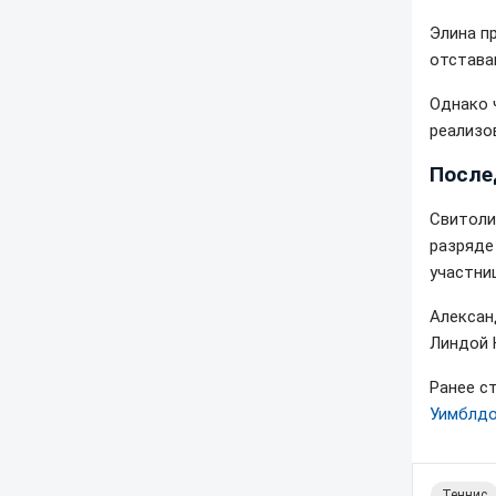
Элина п
отстава
Однако 
реализо
После
Свитоли
разряде
участниц
Алексан
Линдой 
Ранее с
Уимблдо
Теннис