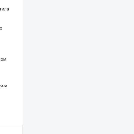
тила
но
ном
ткой