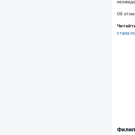
неожида
Об это
Читайте
стала п
Филип