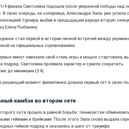
 1/4 финала Свитолина подошла после уверенной победы над 
. В свою очередь, ее соперница, Александра Эала, уже успела 
 сенсацией турнира, выбив в предыдущем раунде вторую сеян
ку Елену Рыбакину.
единок стал первой в истории личной встречей между украинк
нкой на официальных соревнованиях.
первых минут навязала свой стиль игры и мощно стартовала, в
ма подряд. Свитолина проявила характер и сумела сократить
ие до минимума (3:4).
в решающий момент филиппинка дожала первый сет в свою пол
чный камбэк во втором сете
второго сета прошло в равной борьбе: теннисистки обменялис
ными геймами и брейками. После этого Эала снова выдала сер
бедных геймов подряд и оказалась в шаге от триумфа.