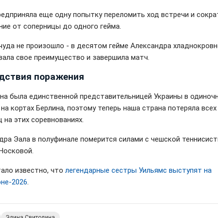
редприняла еще одну попытку переломить ход встречи и сокра
ние от соперницы до одного гейма.
чуда не произошло - в десятом гейме Александра хладнокров
вала свое преимущество и завершила матч.
дствия поражения
на была единственной представительницей Украины в одиноч
 на кортах Берлина, поэтому теперь наша страна потеряла всех
 на этих соревнованиях.
дра Эала в полуфинале померится силами с чешской теннисис
Носковой.
тало известно, что
легендарные сестры Уильямс выступят на
не-2026
.
Элина Свитолина