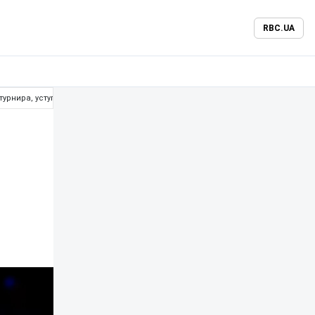
RBC.UA
турнира, уступив филиппинской звезде