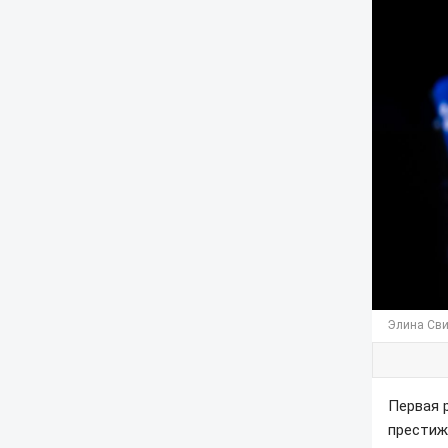
Элина Сви
Первая 
престиж