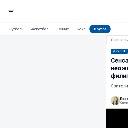
Футбол
Баскетбол
Теннис
Бокс
Другое
Главная
›
ДРУГОЕ
Сенса
неожи
филип
Свитоли
Ека
Спор