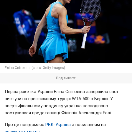
Еліна Cвітоліна (фото: Getty Images)
Поділитися:
Перша ракетка України Еліна Світоліна завершила свої
виступи на престижному турнірі WTA 500 в Берліні. У
чвертьфінальному поєдинку українка несподівано
поступилася представниці Філіппін Александрі Еалі.
Про це повідомляє
РБК-Україна
з посиланням на
результат матчу
.