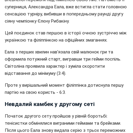
суперниця, Александра Еала, вже встигла стати головною
сенсацією турніру, вибивши в попередньому раунді другу
сіяну чемпіонку Єлєну Рибакіну.
Цей поєдинок став першою в історії очною зустріччю між
українкою та філіппінкою на офіційних змаганнях.
Еала з перших хвилин нав'язала свій малюнок гри та
оформила потужний старт, вигравши три гейми поспіль.
Світоліна проявила характер і зуміла скоротити
відставання до мінімуму (3:4).
Проте у вирішальний момент філіппінка дотиснула першу
партію на свою користь - 6:3.
Невдалий камбек у другому сеті
Початок другого сету пройшов у рівній боротьбі:
тенісистки обмінялися виграними геймами та брейками.
Після цього Еала знову видала серію з трьох переможних