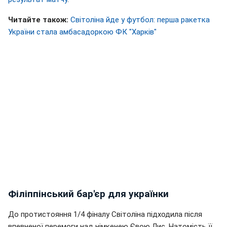
Читайте також:
Світоліна йде у футбол: перша ракетка
України стала амбасадоркою ФК "Харків"
Філіппінський бар'єр для українки
До протистояння 1/4 фіналу Світоліна підходила після
впевненої перемоги над німкенею Євою Лис. Натомість її