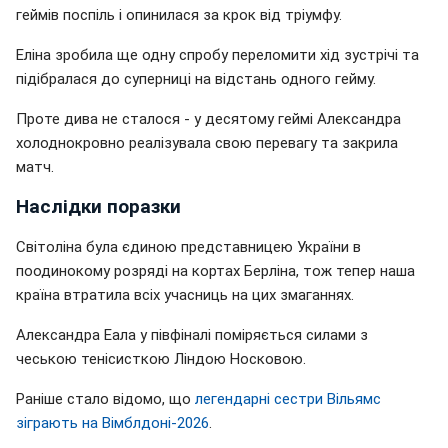
геймів поспіль і опинилася за крок від тріумфу.
Еліна зробила ще одну спробу переломити хід зустрічі та
підібралася до суперниці на відстань одного гейму.
Проте дива не сталося - у десятому геймі Александра
холоднокровно реалізувала свою перевагу та закрила
матч.
Наслідки поразки
Світоліна була єдиною представницею України в
поодинокому розряді на кортах Берліна, тож тепер наша
країна втратила всіх учасниць на цих змаганнях.
Александра Еала у півфіналі поміряється силами з
чеською тенісисткою Ліндою Носковою.
Раніше стало відомо, що
легендарні сестри Вільямс
зіграють на Вімблдоні-2026
.