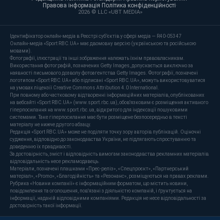
Правова інформація
·
Політика конфіденційності
·
2026 © LLC «UBT MEDIA»
Ідентифікатор онлайн-медіа в Реєстрі суб’єктів у сфері медіа — R40-05347
Онлайн-медіа «Sport RBC.UA» має двомовну версію (українською та російською
мовами).
Фотографії, ілюстрації та інші зображення належать їхнім правовласникам.
Використання фотографій, позначених Getty Images, допускається виключно за
наявності письмового дозволу фотоагентства Getty Images. Фотографії, позначені
логотипом «Sport RBC.UA» або підписані «Sport RBC.UA», можуть використовуватися
на умовах ліцензії Creative Commons Attribution 4.0 International.
При повному або частковому відтворенні інформаційних матеріалів, опублікованих
на вебсайті «Sport RBC.UA» (www.sport.rbc.ua), обов'язковим є розміщення активного
гіперпосилання на www.sport.rbc.ua, відкритого для індексації пошуковими
системами. Таке гіперпосилання має бути розміщене безпосередньо в тексті
матеріалу не нижче другого абзацу.
Редакція «Sport RBC.UA» може не поділяти точку зору авторів публікацій. Оціночні
судження, відповідно до законодавства України, не підлягають спростуванню та
доведенню їх правдивості.
За достовірність, зміст і відповідність вимогам законодавства рекламних матеріалів
відповідальність несе рекламодавець.
Матеріали, позначені плашками «Прес-реліз», «Спецпроєкт», «Партнерський
матеріал», «Promo», «Благодійність» та «Резонанс», розміщуються на правах реклами.
Рубрика «Новини компанії» є інформаційним форматом, що містить новини,
повідомлення та оголошення, пов'язані з діяльністю компаній, і ґрунтується на
інформації, наданій відповідними компаніями. Редакція не несе відповідальності за
достовірність такої інформації.