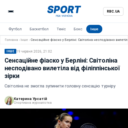
RBC.UA
Футбол
Баскетбол
Теніс
Бокс
Інше
Головна
›
Інше
›
Сенсаційне фіаско у Берліні: Світоліна несподівано вилетіла
19 червня 2026, 21:02
ІНШЕ
Сенсаційне фіаско у Берліні: Світоліна
несподівано вилетіла від філіппінської
зірки
Світоліна не змогла зупинити головну сенсацію турніру
Катерина Урсатій
Спортивна журналістка