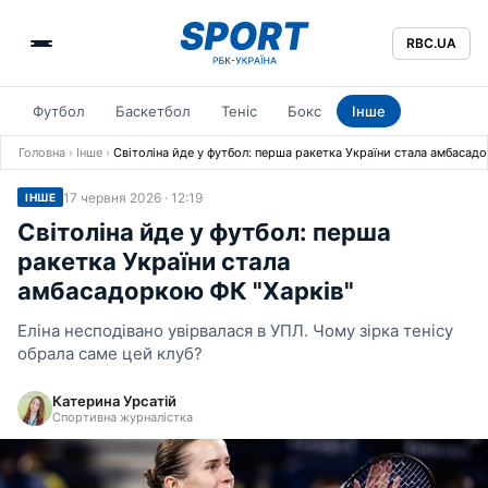
RBC.UA
Футбол
Баскетбол
Теніс
Бокс
Інше
Головна
›
Інше
›
Світоліна йде у футбол: перша ракетка України стала амбасад
17 червня 2026 · 12:19
ІНШЕ
Світоліна йде у футбол: перша
ракетка України стала
амбасадоркою ФК "Харків"
Еліна несподівано увірвалася в УПЛ. Чому зірка тенісу
обрала саме цей клуб?
Катерина Урсатій
Спортивна журналістка