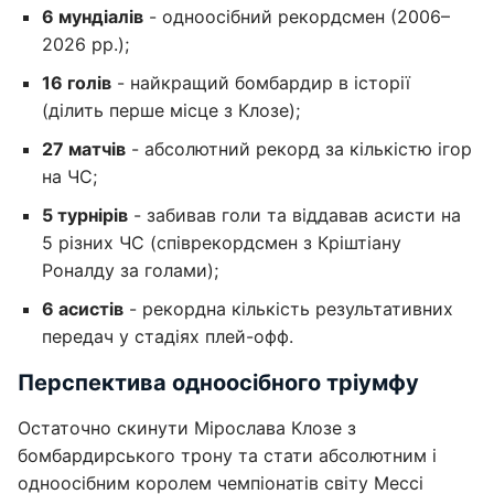
6 мундіалів
- одноосібний рекордсмен (2006–
2026 рр.);
16 голів
- найкращий бомбардир в історії
(ділить перше місце з Клозе);
27 матчів
- абсолютний рекорд за кількістю ігор
на ЧС;
5 турнірів
- забивав голи та віддавав асисти на
5 різних ЧС (співрекордсмен з Кріштіану
Роналду за голами);
6 асистів
- рекордна кількість результативних
передач у стадіях плей-офф.
Перспектива одноосібного тріумфу
Остаточно скинути Мірослава Клозе з
бомбардирського трону та стати абсолютним і
одноосібним королем чемпіонатів світу Мессі