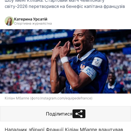
Шоу імені Кіліана: Стартовий матч чемпіонату
світу-2026 перетворився на бенефіс капітана французів
Катерина Урсатій
Спортивна журналістка
Кіліан Мбаппе (фото:instagram.com/equipedefrance)
Поділитися
Нападник збірної Франції Кіліан Мбаппе влаштував