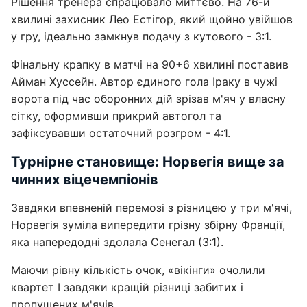
Рішення тренера спрацювало миттєво. На 76-й
хвилині захисник Лео Естігор, який щойно увійшов
у гру, ідеально замкнув подачу з кутового - 3:1.
Фінальну крапку в матчі на 90+6 хвилині поставив
Айман Хуссейн. Автор єдиного гола Іраку в чужі
ворота під час оборонних дій зрізав м'яч у власну
сітку, оформивши прикрий автогол та
зафіксувавши остаточний розгром - 4:1.
Турнірне становище: Норвегія вище за
чинних віцечемпіонів
Завдяки впевненій перемозі з різницею у три м'ячі,
Норвегія зуміла випередити грізну збірну Франції,
яка напередодні здолала Сенегал (3:1).
Маючи рівну кількість очок, «вікінги» очолили
квартет I завдяки кращій різниці забитих і
пропущених м'ячів.