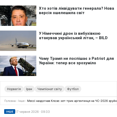
Норвегія
Ірак
Чемпіонат світу
Футбол
Головна
›
Інше
›
Мессі наздогнав Клозе: хет-трик аргентинця на ЧС-2026 зруйн
17 червня 2026 · 09:33
ІНШЕ