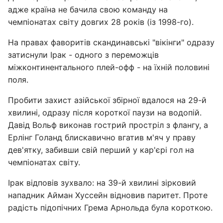
адже країна не бачила свою команду на
чемпіонатах світу довгих 28 років (із 1998-го).
На правах фаворитів скандинавські "вікінги" одразу
затиснули Ірак - одного з переможців
міжконтинентального плей-офф - на їхній половині
поля.
Пробити захист азійської збірної вдалося на 29-й
хвилині, одразу після короткої паузи на водопій.
Давід Вольф виконав гострий простріл з флангу, а
Ерлінг Голанд блискавично вгатив м'яч у праву
дев'ятку, забивши свій перший у кар'єрі гол на
чемпіонатах світу.
Ірак відповів зухвало: на 39-й хвилині зірковий
нападник Айман Хуссейн відновив паритет. Проте
радість підопічних Грема Арнольда була короткою.