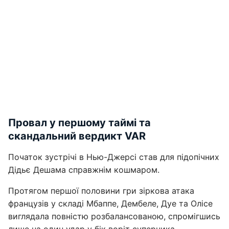
Провал у першому таймі та
скандальний вердикт VAR
Початок зустрічі в Нью-Джерсі став для підопічних
Дідьє Дешама справжнім кошмаром.
Протягом першої половини гри зіркова атака
французів у складі Мбаппе, Дембеле, Дуе та Олісе
виглядала повністю розбалансованою, спромігшись