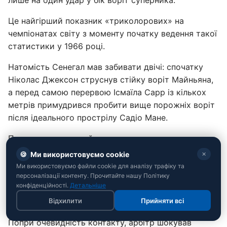
лише на один удар у бік воріт суперника.
Це найгірший показник «триколорових» на
чемпіонатах світу з моменту початку ведення такої
статистики у 1966 році.
Натомість Сенегал мав забивати двічі: спочатку
Ніколас Джексон струснув стійку воріт Майньяна,
а перед самою перервою Ісмаїла Сарр із кількох
метрів примудрився пробити вище порожніх воріт
після ідеального прострілу Садіо Мане.
Початок другого тайму ознаменувався гучним
суддівським скандалом. Садіо Мане жорстко збив
🍪
Ми використовуємо cookie
✕
Мбаппе у власному штрафному майданчику.
Ми використовуємо файли cookie для аналізу трафіку та
Головний рефері Аліреза Фагані спочатку
персоналізації контенту. Прочитайте нашу Політику
конфіденційності.
Детальніше
призначив кутовий, але після сигналу
Відхилити
Прийняти всі
відеопомічника відправився дивитися монітор VAR.
Попри очевидність контакту, арбітр шокував