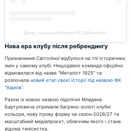
Допис, поширений Kharkiv FC (@kharkiv.fc)
Нова ера клубу після ребрендингу
Призначення Світоліної відбулося на тлі історичних
змін у самому клубі. Нещодавно команда офіційно
відмовилася від назви "Металіст 1925" та
розпочала
новий етап своєї історії під назвою ФК
"Харків"
.
Разом із новою назвою підопічні Младена
Бартуловича отримали багряно-золоті клубні
кольори, нову ігрову форму на сезон-2026/27 та
масштабний медіапроєкт, обличчям якого і стане
відома тенісистка.