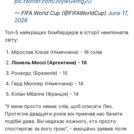
pic.twitter.com/3vywG4mg2O
— FIFA World Cup (@FIFAWorldCup)
June 17,
2026
Топ-5 найкращих бомбардирів в історії чемпіонатів
світу:
Мірослав Клозе (Німеччина) - 16 голів
Ліонель Мессі (Аргентина) - 16
Роналдо (Бразилія) - 15
Герд Мюллер (Німеччина) - 14
Кіліан Мбаппе (Франція) - 14
"У мене просто немає слів, щоб описати Лео.
Протягом двадцяти років він привчав нас бачити
подібні дива. Він надихає кожного, хто просто
спостерігає за його грою", - емоційно заявив після