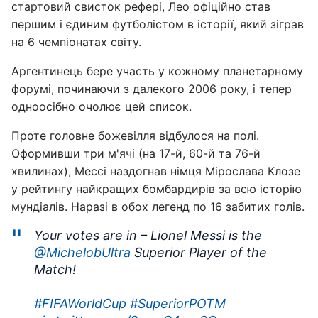
стартовий свисток рефері, Лео офіційно став
першим і єдиним футболістом в історії, який зіграв
на 6 чемпіонатах світу.
Аргентинець бере участь у кожному планетарному
форумі, починаючи з далекого 2006 року, і тепер
одноосібно очолює цей список.
Проте головне божевілля відбулося на полі.
Оформивши три м'ячі (на 17-й, 60-й та 76-й
хвилинах), Мессі наздогнав німця Мірослава Клозе
у рейтингу найкращих бомбардирів за всю історію
мундіалів. Наразі в обох легенд по 16 забитих голів.
Your votes are in – Lionel Messi is the
@MichelobUltra
Superior Player of the
Match!
#FIFAWorldCup
#SuperiorPOTM