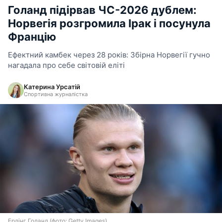
Голанд підірвав ЧС-2026 дублем:
Норвегія розгромила Ірак і посунула
Францію
Ефектний камбек через 28 років: Збірна Норвегії гучно
нагадала про себе світовій еліті
Катерина Урсатій
Спортивна журналістка
Ерлінг Голанд (фото: Getty Images)