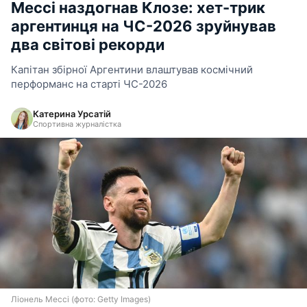
Мессі наздогнав Клозе: хет-трик
аргентинця на ЧС-2026 зруйнував
два світові рекорди
Капітан збірної Аргентини влаштував космічний
перформанс на старті ЧС-2026
Катерина Урсатій
Спортивна журналістка
Ліонель Мессі (фото: Getty Images)