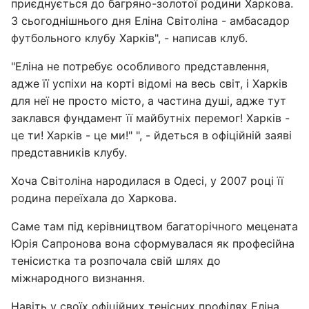
приєднується до багряно-золотої родини Харкова.
З сьогоднішнього дня Еліна Світоліна - амбасадор
футбольного клубу Харків", - написав клуб.
"Еліна не потребує особливого представлення,
адже її успіхи на корті відомі на весь світ, і Харків
для неї не просто місто, а частина душі, адже тут
заклався фундамент її майбутніх перемог! Харків -
це ти! Харків - це ми!" ", - йдеться в офіційній заяві
представників клубу.
Хоча Світоліна народилася в Одесі, у 2007 році її
родина переїхала до Харкова.
Саме там під керівництвом багаторічного мецената
Юрія Сапронова вона сформувалася як професійна
тенісистка та розпочала свій шлях до
міжнародного визнання.
Навіть у своїх офіційних тенісних профілях Еліна