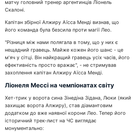
матчу головний тренер аргентинців Ліонель
Скалоні.
Капітан збірної Алжиру Аїсса Менді визнав, що
його команда була безсила проти магії Лео.
"Різниця між нами полягала в тому, що у них є
нещадний гравець. Майже кожен його шанс - це
м'яч у сітці. Він найкращий гравець усіх часів, його
ефективність просто вражає", - не стримував
захоплення капітан Алжиру Аїсса Менді.
Ліонеля Мессі на чемпіонатах світу
Хет-трик у ворота сина Зінедіна Зідана, Люки (який
захищає ворота Алжиру), став діамантовим
додатком до вже наявної корони Лео. Тепер його
історичний трек-лист на ЧС виглядає
монументально: