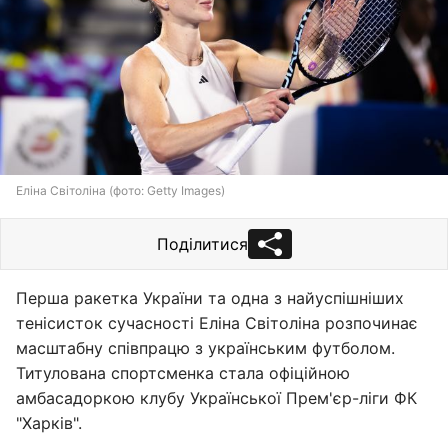
Еліна Світоліна (фото: Getty Images)
Поділитися
Перша ракетка України та одна з найуспішніших
тенісисток сучасності Еліна Світоліна розпочинає
масштабну співпрацю з українським футболом.
Титулована спортсменка стала офіційною
амбасадоркою клубу Української Прем'єр-ліги ФК
"Харків".