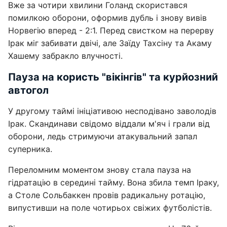
Вже за чотири хвилини Голанд скористався
помилкою оборони, оформив дубль і знову вивів
Норвегію вперед - 2:1. Перед свистком на перерву
Ірак міг забивати двічі, але Заїду Тахсіну та Акаму
Хашему забракло влучності.
Пауза на користь "вікінгів" та курйозний
автогол
У другому таймі ініціативою несподівано заволодів
Ірак. Скандинави свідомо віддали м'яч і грали від
оборони, ледь стримуючи атакувальний запал
суперника.
Переломним моментом знову стала пауза на
гідратацію в середині тайму. Вона збила темп Іраку,
а Столе Сольбаккен провів радикальну ротацію,
випустивши на поле чотирьох свіжих футболістів.