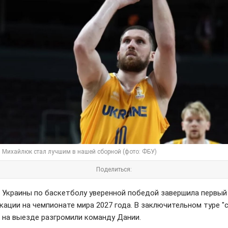
 Михайлюк стал лучшим в нашей сборной (фото: ФБУ)
Поделиться:
 Украины по баскетболу уверенной победой завершила первый
кации на чемпионате мира 2027 года. В заключительном туре "
 на выезде разгромили команду Дании.