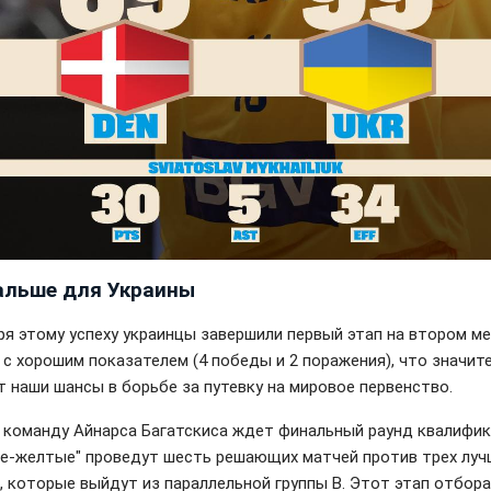
альше для Украины
ря этому успеху украинцы завершили первый этап на втором ме
А с хорошим показателем (4 победы и 2 поражения), что значит
т наши шансы в борьбе за путевку на мировое первенство.
 команду Айнарса Багатскиса ждет финальный раунд квалифик
не-желтые" проведут шесть решающих матчей против трех луч
, которые выйдут из параллельной группы B. Этот этап отбора