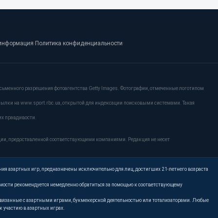
информация
·
Политика конфиденциальности
·
сьменного разрешения фотоагентства Getty Images. Фотографии, отмеченные логотипом
сылки на www.sport.rbc.ua, открытой для индексации поисковыми системами. Такая
их правдивости.
ции, предоставленной соответствующими компаниями. Редакция не несет
ния азартных игр, предназначены исключительно для лиц, достигших 21-летнего возраста
имости рекомендуется немедленно обратиться за помощью к соответствующему
, связанные с азартными играми, букмекерской деятельностью или тотализаторами. Любые
 участию в азартных играх.