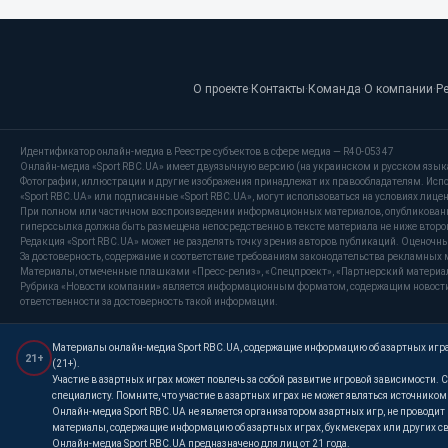
О проекте
·
Контакты
·
Команда
·
О компании
·
Р
Идентификатор онлайн-медиа в Реестре субъектов в сфере медиа — R40-05347
Онлайн-медиа «Sport RBC.UA» имеет двуязычную версию (на украинском и русском язык
Фотографии, иллюстрации и другие изображения принадлежат их правообладателям. Испо
«Sport RBC.UA» или подписанные «Sport RBC.UA», могут использоваться на условиях лицензи
При полном или частичном воспроизведении информационных материалов, опубликованных
гиперссылка должна быть размещена непосредственно в тексте материала не ниже второг
Редакция «Sport RBC.UA» может не разделять точку зрения авторов публикаций. Оценочн
За достоверность, содержание и соответствие требованиям законодательства рекламных 
Материалы, отмеченные плашками «Пресс-релиз», «Спецпроект», «Партнерский материал»
Рубрика «Новости компании» является информационным форматом, содержащим новости, 
ответственности за достоверность такой информации.
Материалы онлайн-медиа Sport RBC.UA, содержащие информацию об азартных играх
21+
(21+).
Участие в азартных играх может повлечь за собой развитие игровой зависимости
специалисту. Помните, что участие в азартных играх не может являться источнико
Онлайн-медиа Sport RBC.UA не является организатором азартных игр, не проводи
материалы, содержащие информацию об азартных играх, букмекерах или других св
Онлайн-медиа Sport RBC.UA предназначено для лиц от 21 года.