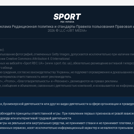
еклама
·
Редакционная политика и стандарты
·
Правила пользования
·
Правовая 
2026 © LLC «UBT MEDIA»
ах).
льзование фотографий, отмеченных Getty Images, допускается исключительно при наличии пи
и Creative Commons Attribution 4.0 International.
 на вебсайте «Sport RBC.UA» (www.sport.rbc.ua), обязательно размещение активной гиперс
о абзаца.
ые суждения, согласно законодательству Украины, не подлежат опровержению и доказыванию 
материалов ответственность несет рекламодатель.
, «Promo», «Благотворительность» и «Резонанс», размещаются на правах рекламы.
сообщения и объявления, связанные с деятельностью компаний, и основывается на информа
, букмекерской деятельности или других видах деятельности в сфере организации и проведе
. Соблюдайте принципы ответственной игры. При появлении первых признаков игровой завис
м дохода или альтернативой трудовой деятельности.
т игры на реальные или виртуальные средства, не принимает ставки и не принимает платежи
язанных сервисах, носят исключительно информационный характер и не являются призывом к