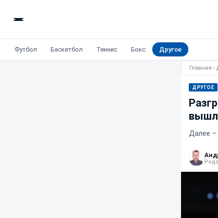
Футбол
Баскетбол
Теннис
Бокс
Другое
Главная
›
ДРУГОЕ
Разгр
вышл
Далее –
Анд
Реда