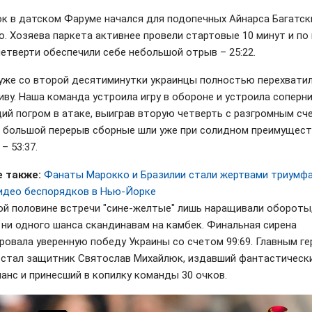
к в датском Фаруме начался для подопечных Айнарса Багатск
о. Хозяева паркета активнее провели стартовые 10 минут и по
четверти обеспечили себе небольшой отрыв – 25:22.
уже со второй десятиминутки украинцы полностью перехвати
иву. Наша команда устроила игру в обороне и устроила соперн
ий погром в атаке, выиграв вторую четверть с разгромным сч
На большой перерыв сборные шли уже при солидном преимущес
– 53:37.
 также:
Фанаты Марокко и Бразилии стали жертвами триумфа
видео беспорядков в Нью-Йорке
ой половине встречи "сине-желтые" лишь наращивали обороты,
 ни одного шанса скандинавам на камбек. Финальная сирена
ровала уверенную победу Украины со счетом 99:69. Главным г
 стал защитник Святослав Михайлюк, издавший фантастическ
анс и принесший в копилку команды 30 очков.