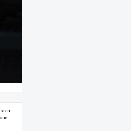
 этап
сине-