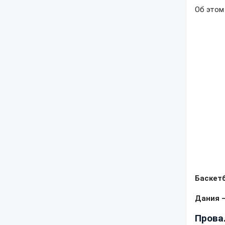
Об это
Баскет
Дания – 
Прова