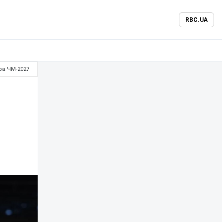
RBC.UA
ра ЧМ-2027