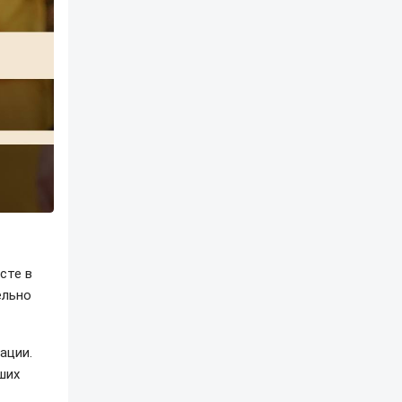
сте в
ельно
ации.
ших