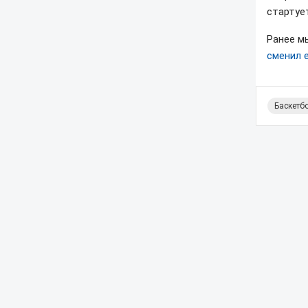
стартует
Ранее м
сменил 
Баскетб