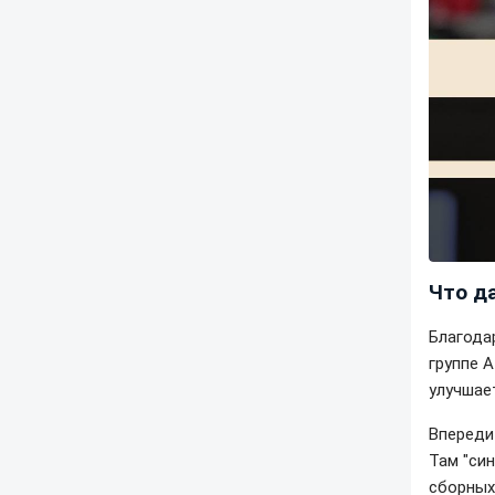
Что д
Благода
группе 
улучшае
Впереди
Там "си
сборных