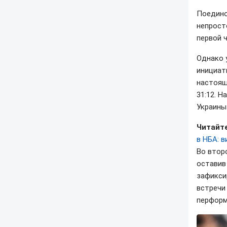
Поедино
непрост
первой 
Однако 
инициат
настоящ
31:12. 
Украины 
Читайте
в НБА: 
Во втор
оставив
зафикси
встречи
перформ