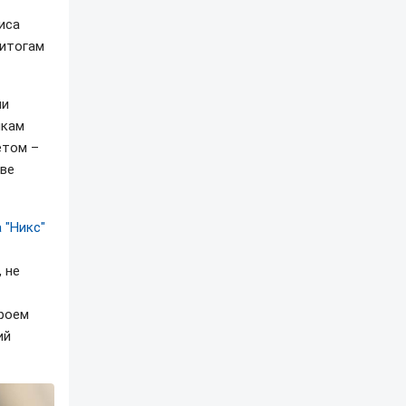
иса
 итогам
ли
икам
етом –
тве
 "Никс"
 не
ероем
ий