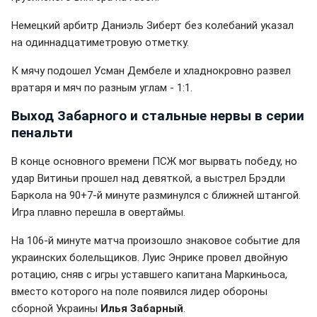
Немецкий арбитр Даниэль Зиберт без колебаний указал
на одиннадцатиметровую отметку.
К мячу подошел Усман Дембеле и хладнокровно развел
вратаря и мяч по разным углам - 1:1.
Выход Забарного и стальные нервы в серии
пенальти
В конце основного времени ПСЖ мог вырвать победу, но
удар Витиньи прошел над девяткой, а выстрел Брэдли
Баркола на 90+7-й минуте разминулся с ближней штангой.
Игра плавно перешла в овертаймы.
На 106-й минуте матча произошло знаковое событие для
украинских болельщиков. Луис Энрике провел двойную
ротацию, сняв с игры уставшего капитана Маркиньоса,
вместо которого на поле появился лидер обороны
сборной Украины
Илья Забарный
.