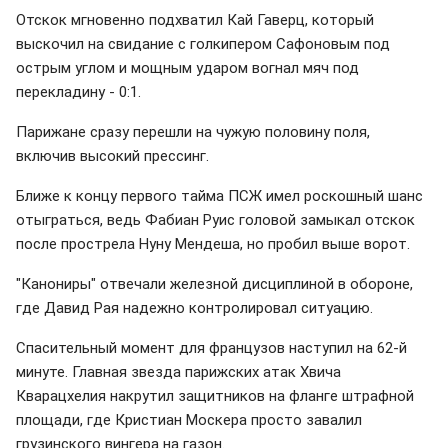
Отскок мгновенно подхватил Кай Гаверц, который
выскочил на свидание с голкипером Сафоновым под
острым углом и мощным ударом вогнал мяч под
перекладину - 0:1.
Парижане сразу перешли на чужую половину поля,
включив высокий прессинг.
Ближе к концу первого тайма ПСЖ имел роскошный шанс
отыграться, ведь Фабиан Руис головой замыкал отскок
после прострела Нуну Мендеша, но пробил выше ворот.
"Канониры" отвечали железной дисциплиной в обороне,
где Давид Рая надежно контролировал ситуацию.
Спасительный момент для французов наступил на 62-й
минуте. Главная звезда парижских атак Хвича
Кварацхелия накрутил защитников на фланге штрафной
площади, где Кристиан Москера просто завалил
грузинского вингера на газон.