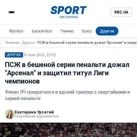
RBC.UA
Футбол
Баскетбол
Теннис
Бокс
Другое
Главная
›
Другое
›
ПСЖ в бешеной серии пенальти дожал "Арсенал" и защит
30 мая 2026, 22:02
ДРУГОЕ
ПСЖ в бешеной серии пенальти дожал
"Арсенал" и защитил титул Лиги
чемпионов
Финал ЛЧ превратился в адский триллер с овертаймами и
серией пенальти
Екатерина Урсатий
Спортивная журналистка