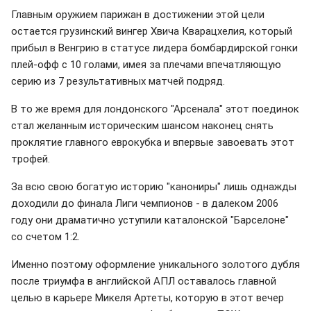
Главным оружием парижан в достижении этой цели
остается грузинский вингер Хвича Кварацхелия, который
прибыл в Венгрию в статусе лидера бомбардирской гонки
плей-офф с 10 голами, имея за плечами впечатляющую
серию из 7 результативных матчей подряд.
В то же время для лондонского "Арсенала" этот поединок
стал желанным историческим шансом наконец снять
проклятие главного еврокубка и впервые завоевать этот
трофей.
За всю свою богатую историю "канониры" лишь однажды
доходили до финала Лиги чемпионов - в далеком 2006
году они драматично уступили каталонской "Барселоне"
со счетом 1:2.
Именно поэтому оформление уникального золотого дубля
после триумфа в английской АПЛ оставалось главной
целью в карьере Микеля Артеты, которую в этот вечер