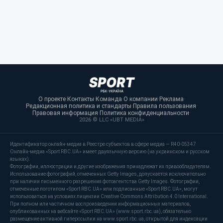
О проекте
·
Контакты
·
Команда
·
О компании
·
Реклама
·
Редакционная политика и стандарты
·
Правила пользования
·
Правовая информация
·
Политика конфиденциальности
·
2026 © LLC «UBT MEDIA»
Идентификатор онлайн-медиа в Реестре субъектов в сфере медиа — R40-05347
Онлайн-медиа «Sport RBC.UA» имеет двуязычную версию (на украинском и русском
языках).
Фотографии, иллюстрации и другие изображения принадлежат их правообладателям.
Использование фотографий, отмеченных Getty Images, допускается исключительно
при наличии письменного разрешения фотоагентства Getty Images. Фотографии,
отмеченные логотипом «Sport RBC.UA» или подписанные «Sport RBC.UA», могут
использоваться на условиях лицензии Creative Commons Attribution 4.0 International.
При полном или частичном воспроизведении информационных материалов,
опубликованных на вебсайте «Sport RBC.UA» (www.sport.rbc.ua), обязательно
размещение активной гиперссылки на www.sport.rbc.ua, открытой для индексации