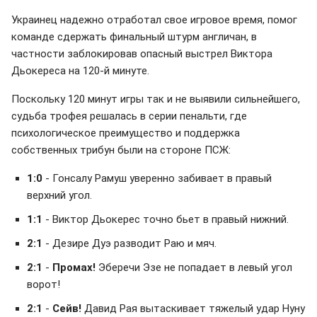
Украинец надежно отработал свое игровое время, помог
команде сдержать финальный штурм англичан, в
частности заблокировав опасный выстрел Виктора
Дьокереса на 120-й минуте.
Поскольку 120 минут игры так и не выявили сильнейшего,
судьба трофея решалась в серии пенальти, где
психологическое преимущество и поддержка
собственных трибун были на стороне ПСЖ:
1:0
- Гонсалу Рамуш уверенно забивает в правый
верхний угол.
1:1
- Виктор Дьокерес точно бьет в правый нижний.
2:1
- Дезире Дуэ разводит Раю и мяч.
2:1
-
Промах!
Эберечи Эзе не попадает в левый угол
ворот!
2:1
-
Сейв!
Давид Рая вытаскивает тяжелый удар Нуну