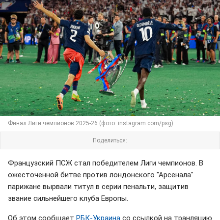
Финал Лиги чемпионов 2025-26 (фото: instagram.com/psg)
Поделиться:
Французский ПСЖ стал победителем Лиги чемпионов. В
ожесточенной битве против лондонского "Арсенала"
парижане вырвали титул в серии пенальти, защитив
звание сильнейшего клуба Европы.
Об этом сообщает
РБК-Украина
со ссылкой на транляцию