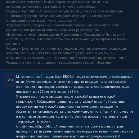
поисковыми системами. Такая гиперссылка должна быть размещена
непосредственно в тексте материала не ниже второго абзаца.
Редакция «Sport RBC.UA» может не разделять точку зрения авторов публикаций.
Оценочные суждения, согласно законодательству Украины, не подлежат
опровержению и доказыванию их правдивости.
За достоверность, содержание и соответствие требованиям законодательства
рекламных материалов ответственность несет рекламодатель.
Материалы, отмеченные плашками «Пресс-релиз», «Спецпроект», «Партнерский
материал», «Promo», «Благотворительность» и «Резонанс», размещаются на правах
рекламы.
Рубрика «Новости компании» является информационным форматом, содержащим
новости, сообщения и объявления, связанные с деятельностью компаний, и
основывается на информации, предоставленной соответствующими компаниями.
Редакция не несет ответственности за достоверность такой информации.
Материалы онлайн-медиа Sport RBC.UA, содержащие информацию об азартных
21+
играх, букмекерской деятельности или других видах деятельности в сфере
организации и проведения азартных игр, предназначены исключительно для
лиц, достигших 21-летнего возраста (21+).
Участие в азартных играх может повлечь за собой развитие игровой
зависимости. Соблюдайте принципы ответственной игры. При появлении
первых признаков игровой зависимости рекомендуется немедленно
обратиться за помощью к соответствующему специалисту. Помните, что участие
в азартных играх не может являться источником дохода или альтернативой
трудовой деятельности.
Онлайн-медиа Sport RBC.UA не является организатором азартных игр, не
проводит игры на реальные или виртуальные средства, не принимает ставки и
не принимает платежи, связанные с азартными играми, букмекерской