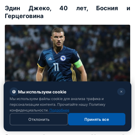
Эдин Джеко, 40 лет, Босния и
Герцеговина
🍪
Мы используем cookie
✕
Мы используем файлы cookie для анализа трафика и
персонализации контента. Прочитайте нашу Политику
конфиденциальности.
Подробнее
Эдин Джеко (фото: Боснийская ассоциация
Отклонить
Принять все
футбола)