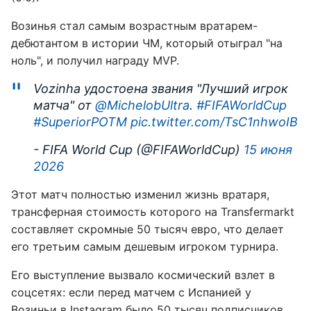
Возинья стал самым возрастным вратарем-
дебютантом в истории ЧМ, который отыграл "на
ноль", и получил награду MVP.
Vozinha удостоена звания "Лучший игрок
матча" от
@MichelobUltra
.
#FIFAWorldCup
#SuperiorPOTM
pic.twitter.com/TsC1nhwoIB
- FIFA World Cup (@FIFAWorldCup)
15 июня
2026
Этот матч полностью изменил жизнь вратаря,
трансферная стоимость которого на Transfermarkt
составляет скромные 50 тысяч евро, что делает
его третьим самым дешевым игроком турнира.
Его выступление вызвало космический взлет в
соцсетях: если перед матчем с Испанией у
Возиньи в Instagram было 50 тысяч подписчиков,