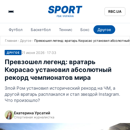
RBC.UA
Футбол
Баскетбол
Теннис
Бокс
Другое
Главная
›
Другое
›
Превзошел легенд: вратарь Кюрасао установил абсолютны
21 июня 2026 · 17:33
ДРУГОЕ
Превзошел легенд: вратарь
Кюрасао установил абсолютный
рекорд чемпионатов мира
Элой Ром установил исторический рекорд на ЧМ, а
другой вратарь расплакался и стал звездой Instagram.
Что произошло?
Екатерина Урсатий
Спортивная журналистка