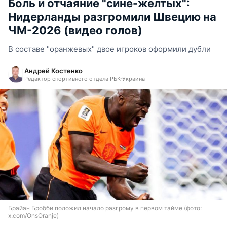
Боль и отчаяние "сине-желтых":
Нидерланды разгромили Швецию на
ЧМ-2026 (видео голов)
В составе "оранжевых" двое игроков оформили дубли
Андрей Костенко
Редактор спортивного отдела РБК-Украина
Брайан Бробби положил начало разгрому в первом тайме (фото:
x.com/OnsOranje)