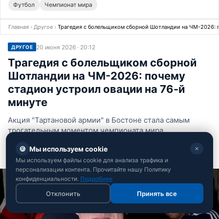
Футбол
Чемпионат мира
Главная
›
Другое
›
Трагедия с болельщиком сборной Шотландии на ЧМ-2026: п
20 июня 2026 · 20:12
ДРУГОЕ
Трагедия с болельщиком сборной
Шотландии на ЧМ-2026: почему
стадион устроил овации на 76-й
минуте
Акция "Тартановой армии" в Бостоне стала самым
трогательным моментом чемпионата мира
🍪
Мы используем cookie
✕
Андрей Костенко
Редактор спортивного отдела РБК-Украина
Мы используем файлы cookie для анализа трафика и
персонализации контента. Прочитайте нашу Политику
конфиденциальности.
Подробнее
Отклонить
Принять все