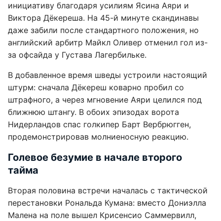
инициативу благодаря усилиям Ясина Аяри и
Виктора Дёкереша. На 45-й минуте скандинавы
даже забили после стандартного положения, но
английский арбитр Майкл Оливер отменил гол из-
за офсайда у Густава Лагербильке.
В добавленное время шведы устроили настоящий
штурм: сначала Дёкереш коварно пробил со
штрафного, а через мгновение Аяри целился под
ближнюю штангу. В обоих эпизодах ворота
Нидерландов спас голкипер Барт Вербрюгген,
продемонстрировав молниеносную реакцию.
Голевое безумие в начале второго
тайма
Вторая половина встречи началась с тактической
перестановки Рональда Кумана: вместо Дониэлла
Малена на поле вышел Крисенсио Саммервилл,