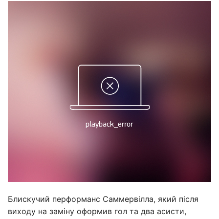
Блискучий перформанс Саммервілла, який після
виходу на заміну оформив гол та два асисти,