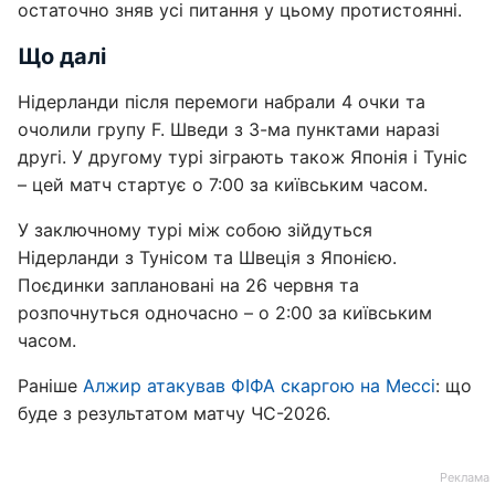
остаточно зняв усі питання у цьому протистоянні.
Що далі
Нідерланди після перемоги набрали 4 очки та
очолили групу F. Шведи з 3-ма пунктами наразі
другі. У другому турі зіграють також Японія і Туніс
– цей матч стартує о 7:00 за київським часом.
У заключному турі між собою зійдуться
Нідерланди з Тунісом та Швеція з Японією.
Поєдинки заплановані на 26 червня та
розпочнуться одночасно – о 2:00 за київським
часом.
Раніше
Алжир атакував ФІФА скаргою на Мессі
: що
буде з результатом матчу ЧС-2026.