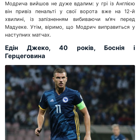
Модрича вийшов не дуже вдалим: у грі із Англією
він привіз пенальті у свої ворота вже на 12-й
хвилині, із запізненням вибиваючи м’яч перед
Мадуеке. Утім, віримо, що Модрич виправиться у
наступних матчах.
Едін Джеко, 40 років, Боснія і
Герцеговина