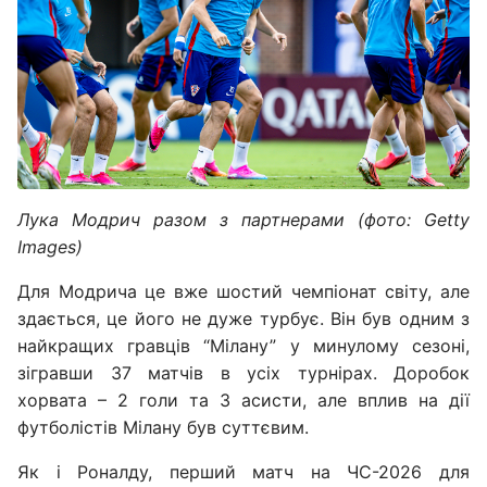
Лука Модрич разом з партнерами (фото: Getty
Images)
Для Модрича це вже шостий чемпіонат світу, але
здається, це його не дуже турбує. Він був одним з
найкращих гравців “Мілану” у минулому сезоні,
зігравши 37 матчів в усіх турнірах. Доробок
хорвата – 2 голи та 3 асисти, але вплив на дії
футболістів Мілану був суттєвим.
Як і Роналду, перший матч на ЧС-2026 для