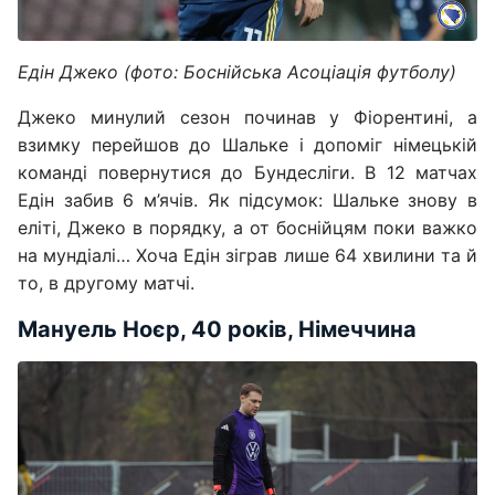
Едін Джеко (фото: Боснійська Асоціація футболу)
Джеко минулий сезон починав у Фіорентині, а
взимку перейшов до Шальке і допоміг німецькій
команді повернутися до Бундесліги. В 12 матчах
Едін забив 6 м’ячів. Як підсумок: Шальке знову в
еліті, Джеко в порядку, а от боснійцям поки важко
на мундіалі… Хоча Едін зіграв лише 64 хвилини та й
то, в другому матчі.
Мануель Ноєр, 40 років, Німеччина