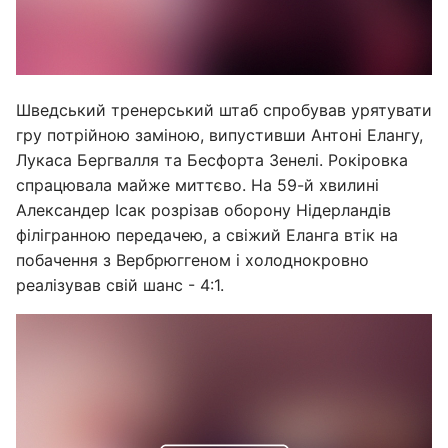
Шведський тренерський штаб спробував урятувати
гру потрійною заміною, випустивши Антоні Елангу,
Лукаса Бергвалля та Бесфорта Зенелі. Рокіровка
спрацювала майже миттєво. На 59-й хвилині
Александер Ісак розрізав оборону Нідерландів
філігранною передачею, а свіжий Еланга втік на
побачення з Вербрюггеном і холоднокровно
реалізував свій шанс - 4:1.