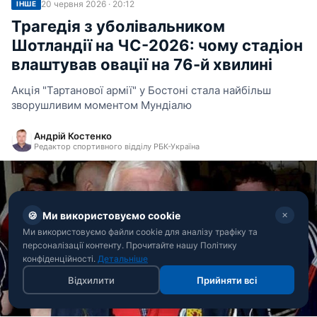
20 червня 2026 · 20:12
ІНШЕ
Трагедія з уболівальником
Шотландії на ЧС-2026: чому стадіон
влаштував овації на 76-й хвилині
Акція "Тартанової армії" у Бостоні стала найбільш
зворушливим моментом Мундіалю
Андрій Костенко
Редактор спортивного відділу РБК-Україна
🍪
Ми використовуємо cookie
✕
Ми використовуємо файли cookie для аналізу трафіку та
персоналізації контенту. Прочитайте нашу Політику
конфіденційності.
Детальніше
Відхилити
Прийняти всі