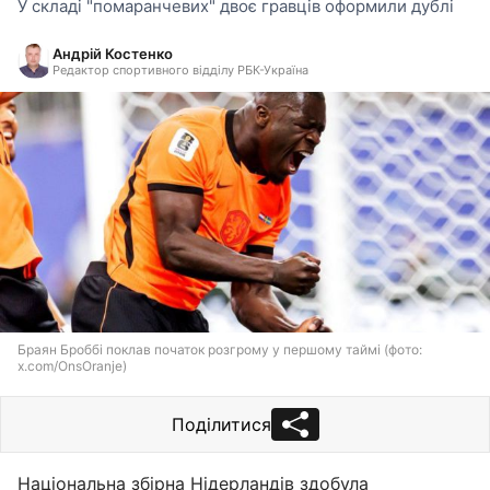
У складі "помаранчевих" двоє гравців оформили дублі
Андрій Костенко
Редактор спортивного відділу РБК-Україна
Браян Броббі поклав початок розгрому у першому таймі (фото:
x.com/OnsOranje)
Поділитися
Національна збірна Нідерландів здобула