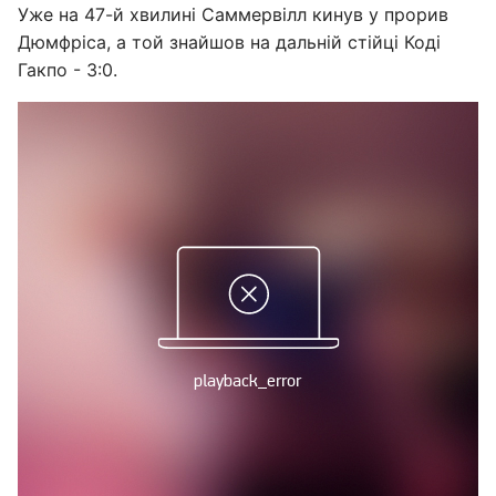
Уже на 47-й хвилині Саммервілл кинув у прорив
Дюмфріса, а той знайшов на дальній стійці Коді
Гакпо - 3:0.