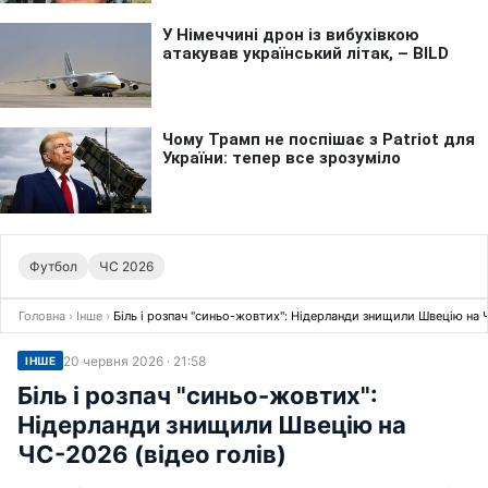
Футбол
ЧС 2026
Головна
›
Інше
›
Біль і розпач "синьо-жовтих": Нідерланди знищили Швецію на Ч
20 червня 2026 · 21:58
ІНШЕ
Біль і розпач "синьо-жовтих":
Нідерланди знищили Швецію на
ЧС-2026 (відео голів)