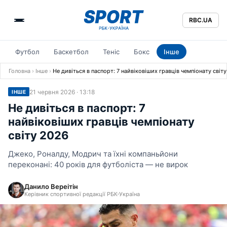
RBC.UA
Футбол
Баскетбол
Теніс
Бокс
Інше
Головна
›
Інше
›
Не дивіться в паспорт: 7 найвіковіших гравців чемпіонату світ
21 червня 2026 · 13:18
ІНШЕ
Не дивіться в паспорт: 7
найвіковіших гравців чемпіонату
світу 2026
Джеко, Роналду, Модрич та їхні компаньйони
переконані: 40 років для футболіста — не вирок
Данило Вереітін
Керівник спортивної редакції РБК-Україна