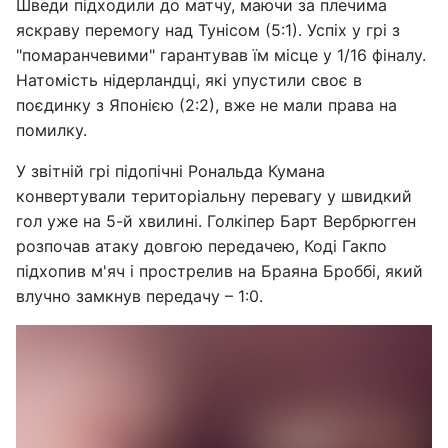
Шведи підходили до матчу, маючи за плечима
яскраву перемогу над Тунісом (5:1). Успіх у грі з
"помаранчевими" гарантував їм місце у 1/16 фіналу.
Натомість нідерландці, які упустили своє в
поєдинку з Японією (2:2), вже не мали права на
помилку.
У звітній грі підопічні Рональда Кумана
конвертували територіальну перевагу у швидкий
гол уже на 5-й хвилині. Голкіпер Барт Вербрюгген
розпочав атаку довгою передачею, Коді Гакпо
підхопив м'яч і прострелив на Браяна Броббі, який
влучно замкнув передачу – 1:0.