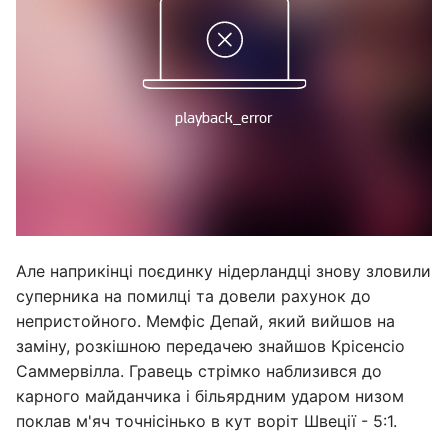
Але наприкінці поєдинку нідерландці знову зловили
суперника на помилці та довели рахунок до
непристойного. Мемфіс Депай, який вийшов на
заміну, розкішною передачею знайшов Крісенсіо
Саммервілла. Гравець стрімко наблизився до
карного майданчика і більярдним ударом низом
поклав м'яч точнісінько в кут воріт Швеції - 5:1.