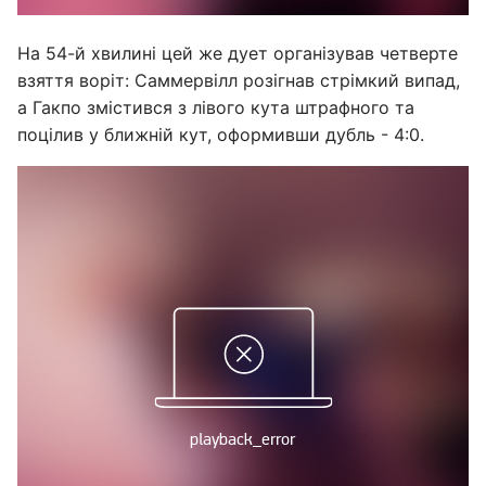
На 54-й хвилині цей же дует організував четверте
взяття воріт: Саммервілл розігнав стрімкий випад,
а Гакпо змістився з лівого кута штрафного та
поцілив у ближній кут, оформивши дубль - 4:0.