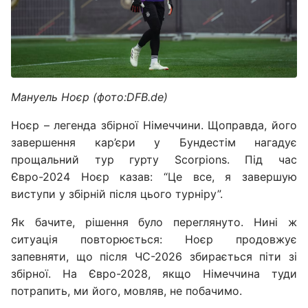
Мануель Ноєр (фото:DFB.de)
Ноєр – легенда збірної Німеччини. Щоправда, його
завершення кар’єри у Бундестім нагадує
прощальний тур гурту Scorpions. Під час
Євро-2024 Ноєр казав: “Це все, я завершую
виступи у збірній після цього турніру”.
Як бачите, рішення було переглянуто. Нині ж
ситуація повторюється: Ноєр продовжує
запевняти, що після ЧС-2026 збирається піти зі
збірної. На Євро-2028, якщо Німеччина туди
потрапить, ми його, мовляв, не побачимо.