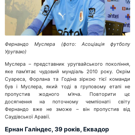
Фернандо Муслера (фото: Асоціація футболу
Уругваю)
Муслера – представник уругвайського покоління,
яке пам’ятає чудовий мундіаль 2010 року. Окрім
Суареса, Форлана та Годіна зіркою тієї команди
був і Муслера, який тоді в груповому етапі не
пропустив жодного м’яча. Повторити цє
досягнення на поточному чемпіонаті світу
Фернандо вже не зможе – він пропустив від
Саудівської Аравії.
Ернан Галіндес, 39 років, Еквадор