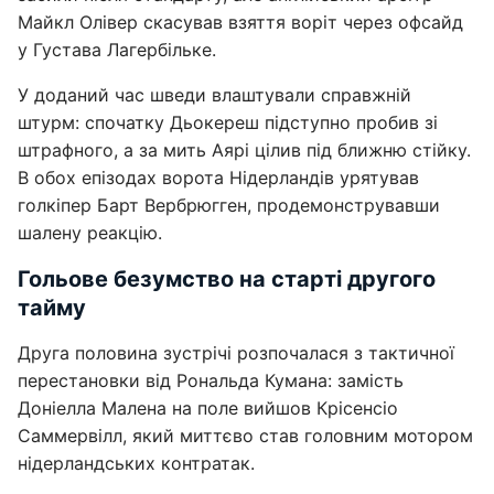
Майкл Олівер скасував взяття воріт через офсайд
у Густава Лагербільке.
У доданий час шведи влаштували справжній
штурм: спочатку Дьокереш підступно пробив зі
штрафного, а за мить Аярі цілив під ближню стійку.
В обох епізодах ворота Нідерландів урятував
голкіпер Барт Вербрюгген, продемонструвавши
шалену реакцію.
Гольове безумство на старті другого
тайму
Друга половина зустрічі розпочалася з тактичної
перестановки від Рональда Кумана: замість
Доніелла Малена на поле вийшов Крісенсіо
Саммервілл, який миттєво став головним мотором
нідерландських контратак.