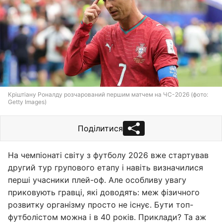
Кріштіану Роналду розчарований першим матчем на ЧС-2026 (фото:
Getty Images)
Поділитися
На чемпіонаті світу з футболу 2026 вже стартував
другий тур групового етапу і навіть визначилися
перші учасники плей-оф. Але особливу увагу
приковують гравці, які доводять: меж фізичного
розвитку організму просто не існує. Бути топ-
футболістом можна і в 40 років. Приклади? Та аж