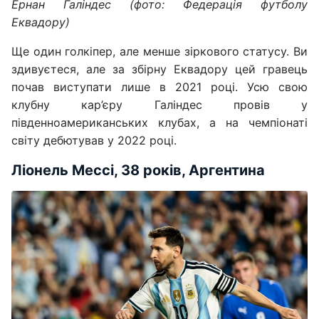
Ернан Галіндес (фото: Федерація футболу
Еквадору)
Ще один голкіпер, але менше зіркового статусу. Ви
здивуєтеся, але за збірну Еквадору цей гравець
почав виступати лише в 2021 році. Усю свою
клубну кар’єру Галіндес провів у
південноамериканських клубах, а на чемпіонаті
світу дебютував у 2022 році.
Ліонель Мессі, 38 років, Аргентина