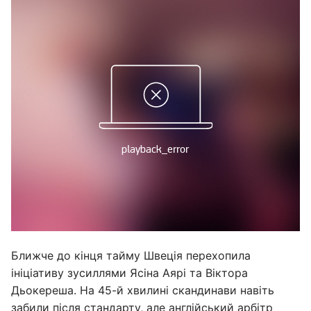
Ближче до кінця тайму Швеція перехопила
ініціативу зусиллями Ясіна Аярі та Віктора
Дьокереша. На 45-й хвилині скандинави навіть
забили після стандарту, але англійський арбітр