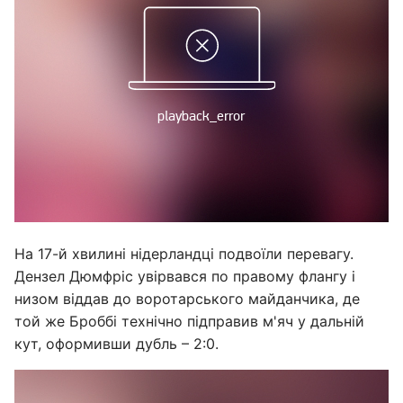
На 17-й хвилині нідерландці подвоїли перевагу.
Дензел Дюмфріс увірвався по правому флангу і
низом віддав до воротарського майданчика, де
той же Броббі технічно підправив м'яч у дальній
кут, оформивши дубль – 2:0.