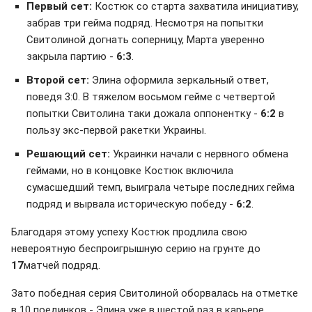
Первый сет:
Костюк со старта захватила инициативу,
забрав три гейма подряд. Несмотря на попытки
Свитолиной догнать соперницу, Марта уверенно
закрыла партию -
6:3
.
Второй сет:
Элина оформила зеркальный ответ,
поведя 3:0. В тяжелом восьмом гейме с четвертой
попытки Свитолина таки дожала оппонентку -
6:2
в
пользу экс-первой ракетки Украины.
Решающий сет:
Украинки начали с нервного обмена
геймами, но в концовке Костюк включила
сумасшедший темп, выиграла четыре последних гейма
подряд и вырвала историческую победу -
6:2
.
Благодаря этому успеху Костюк продлила свою
невероятную беспроигрышную серию на грунте до
17
матчей подряд.
Зато победная серия Свитолиной оборвалась на отметке
в 10 поединков - Элина уже в шестой раз в карьере