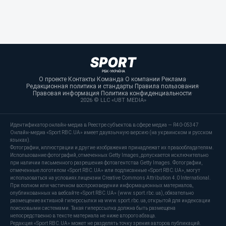
О проекте
·
Контакты
·
Команда
·
О компании
·
Реклама
·
Редакционная политика и стандарты
·
Правила пользования
·
Правовая информация
·
Политика конфиденциальности
·
2026 © LLC «UBT MEDIA»
Идентификатор онлайн-медиа в Реестре субъектов в сфере медиа — R40-05347
Онлайн-медиа «Sport RBC.UA» имеет двуязычную версию (на украинском и русском
языках).
Фотографии, иллюстрации и другие изображения принадлежат их правообладателям.
Использование фотографий, отмеченных Getty Images, допускается исключительно
при наличии письменного разрешения фотоагентства Getty Images. Фотографии,
отмеченные логотипом «Sport RBC.UA» или подписанные «Sport RBC.UA», могут
использоваться на условиях лицензии Creative Commons Attribution 4.0 International.
При полном или частичном воспроизведении информационных материалов,
опубликованных на вебсайте «Sport RBC.UA» (www.sport.rbc.ua), обязательно
размещение активной гиперссылки на www.sport.rbc.ua, открытой для индексации
поисковыми системами. Такая гиперссылка должна быть размещена
непосредственно в тексте материала не ниже второго абзаца.
Редакция «Sport RBC.UA» может не разделять точку зрения авторов публикаций.