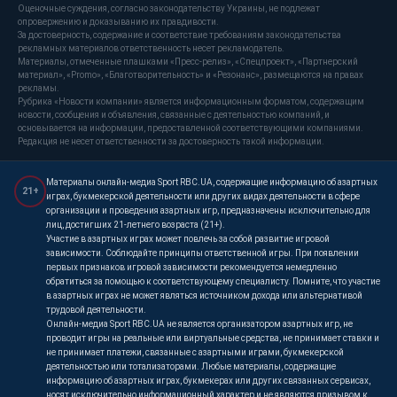
Оценочные суждения, согласно законодательству Украины, не подлежат
опровержению и доказыванию их правдивости.
За достоверность, содержание и соответствие требованиям законодательства
рекламных материалов ответственность несет рекламодатель.
Материалы, отмеченные плашками «Пресс-релиз», «Спецпроект», «Партнерский
материал», «Promo», «Благотворительность» и «Резонанс», размещаются на правах
рекламы.
Рубрика «Новости компании» является информационным форматом, содержащим
новости, сообщения и объявления, связанные с деятельностью компаний, и
основывается на информации, предоставленной соответствующими компаниями.
Редакция не несет ответственности за достоверность такой информации.
Материалы онлайн-медиа Sport RBC.UA, содержащие информацию об азартных
21+
играх, букмекерской деятельности или других видах деятельности в сфере
организации и проведения азартных игр, предназначены исключительно для
лиц, достигших 21-летнего возраста (21+).
Участие в азартных играх может повлечь за собой развитие игровой
зависимости. Соблюдайте принципы ответственной игры. При появлении
первых признаков игровой зависимости рекомендуется немедленно
обратиться за помощью к соответствующему специалисту. Помните, что участие
в азартных играх не может являться источником дохода или альтернативой
трудовой деятельности.
Онлайн-медиа Sport RBC.UA не является организатором азартных игр, не
проводит игры на реальные или виртуальные средства, не принимает ставки и
не принимает платежи, связанные с азартными играми, букмекерской
деятельностью или тотализаторами. Любые материалы, содержащие
информацию об азартных играх, букмекерах или других связанных сервисах,
носят исключительно информационный характер и не являются призывом к