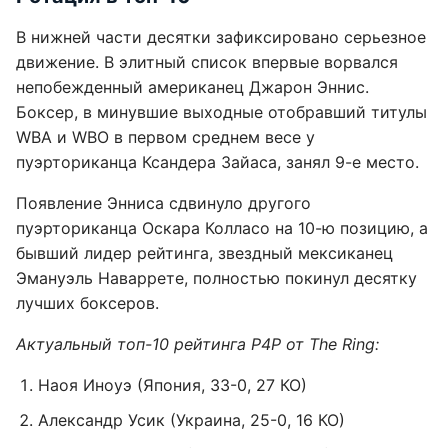
В нижней части десятки зафиксировано серьезное
движение. В элитный список впервые ворвался
непобежденный американец Джарон Эннис.
Боксер, в минувшие выходные отобравший титулы
WBA и WBO в первом среднем весе у
пуэрториканца Ксандера Зайаса, занял 9-е место.
Появление Энниса сдвинуло другого
пуэрториканца Оскара Колласо на 10-ю позицию, а
бывший лидер рейтинга, звездный мексиканец
Эмануэль Наваррете, полностью покинул десятку
лучших боксеров.
Актуальный топ-10 рейтинга P4P от The Ring:
Наоя Иноуэ (Япония, 33-0, 27 КО)
Александр Усик (Украина, 25-0, 16 КО)