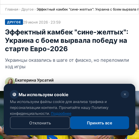
Главная
›
Другое
›
Эффектный камбек "сине-желтых": Украина с боем вырвала 
29 июня 2026 · 23:59
ДРУГОЕ
Эффектный камбек "сине-желтых":
Украина с боем вырвала победу на
старте Евро-2026
Украинцы оказались в шаге от фиаско, но переломили
ход игры
Екатерина Урсатий
Спортивная журналистка
🍪
Мы используем cookie
✕
Мы используем файлы cookie для анализа трафика и
персонализации контента. Прочитайте нашу Политику
конфиденциальности.
Подробнее
Отклонить
Принять все