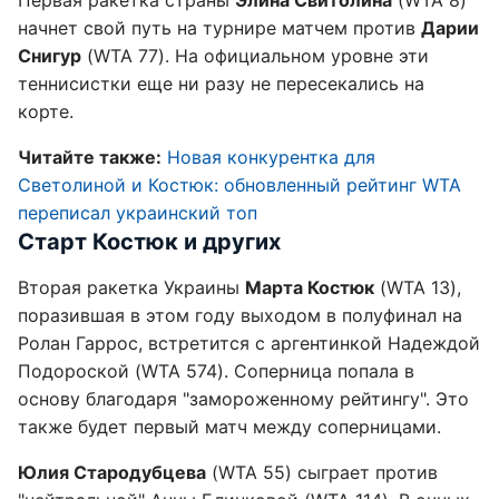
Первая ракетка страны
Элина Свитолина
(WTA 8)
начнет свой путь на турнире матчем против
Дарии
Снигур
(WTA 77). На официальном уровне эти
теннисистки еще ни разу не пересекались на
корте.
Читайте также:
Новая конкурентка для
Светолиной и Костюк: обновленный рейтинг WTA
переписал украинский топ
Старт Костюк и других
Вторая ракетка Украины
Марта Костюк
(WTA 13),
поразившая в этом году выходом в полуфинал на
Ролан Гаррос, встретится с аргентинкой Надеждой
Подороской (WTA 574). Соперница попала в
основу благодаря "замороженному рейтингу". Это
также будет первый матч между соперницами.
Юлия Стародубцева
(WTA 55) сыграет против