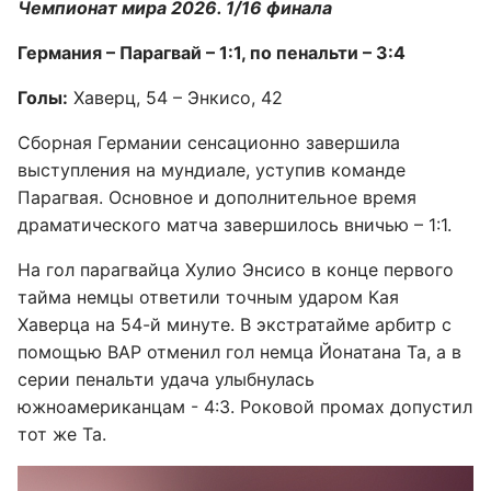
Чемпионат мира 2026. 1/16 финала
Германия – Парагвай – 1:1, по пенальти – 3:4
Голы:
Хаверц, 54 – Энкисо, 42
Сборная Германии сенсационно завершила
выступления на мундиале, уступив команде
Парагвая. Основное и дополнительное время
драматического матча завершилось вничью – 1:1.
На гол парагвайца Хулио Энсисо в конце первого
тайма немцы ответили точным ударом Кая
Хаверца на 54-й минуте. В экстратайме арбитр с
помощью ВАР отменил гол немца Йонатана Та, а в
серии пенальти удача улыбнулась
южноамериканцам - 4:3. Роковой промах допустил
тот же Та.