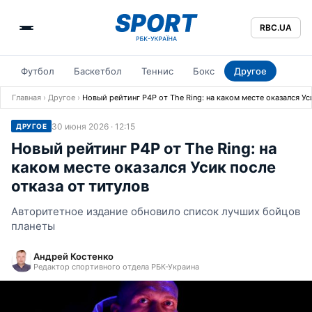
RBC.UA
Футбол
Баскетбол
Теннис
Бокс
Другое
Главная
›
Другое
›
Новый рейтинг Р4Р от The Ring: на каком месте оказался Ус
30 июня 2026 · 12:15
ДРУГОЕ
Новый рейтинг Р4Р от The Ring: на
каком месте оказался Усик после
отказа от титулов
Авторитетное издание обновило список лучших бойцов
планеты
Андрей Костенко
Редактор спортивного отдела РБК-Украина