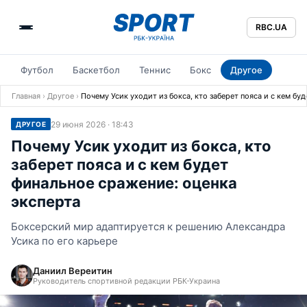
RBC.UA
Футбол
Баскетбол
Теннис
Бокс
Другое
Главная
›
Другое
›
Почему Усик уходит из бокса, кто заберет пояса и с кем бу
29 июня 2026 · 18:43
ДРУГОЕ
Почему Усик уходит из бокса, кто
заберет пояса и с кем будет
финальное сражение: оценка
эксперта
Боксерский мир адаптируется к решению Александра
Усика по его карьере
Даниил Вереитин
Руководитель спортивной редакции РБК-Украина