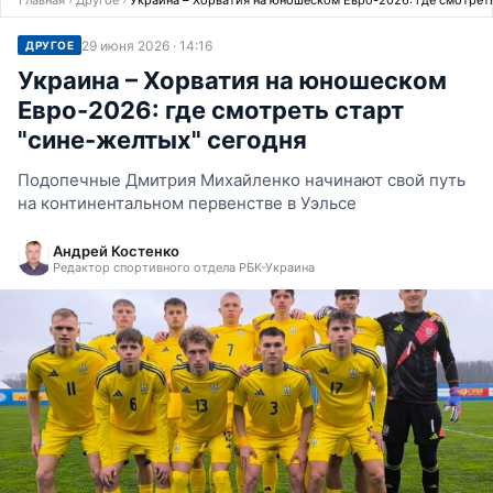
Главная
›
Другое
›
Украина – Хорватия на юношеском Евро-2026: где смотреть
29 июня 2026 · 14:16
ДРУГОЕ
Украина – Хорватия на юношеском
Евро-2026: где смотреть старт
"сине-желтых" сегодня
Подопечные Дмитрия Михайленко начинают свой путь
на континентальном первенстве в Уэльсе
Андрей Костенко
Редактор спортивного отдела РБК-Украина