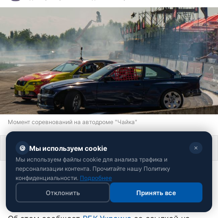
Момент соревнований на автодроме "Чайка"
Поделиться
🍪
Мы используем cookie
✕
Мы используем файлы cookie для анализа трафика и
персонализации контента. Прочитайте нашу Политику
27-28 июня на киевском автодроме "Чайка"
конфиденциальности.
Подробнее
состоялся 2-й этап соревнований Open Drift UA,
Отклонить
Принять все
собравший 60 лучших пилотов со всей страны.