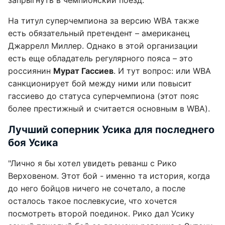
запрыгнуть в чемпионский поезд.
На титул суперчемпиона за версию WBA также
есть обязательный претендент – американец
Джаррелл Миллер. Однако в этой организации
есть еще обладатель регулярного пояса – это
россиянин
Мурат Гассиев
. И тут вопрос: или WBA
санкционирует бой между ними или повысит
гассиево до статуса суперчемпиона (этот пояс
более престижный и считается основным в WBA).
Лучший соперник Усика для последнего
боя Усика
"Лично я бы хотел увидеть реванш с Рико
Верховеном. Этот бой - именно та история, когда
до него бойцов ничего не сочетало, а после
осталось такое послевкусие, что хочется
посмотреть второй поединок. Рико дал Усику