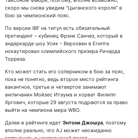
Тайсоном Фьюри, поэтому, вполне возможно,
скоро мы снова увидим "Цыганского короля" в
бою за чемпионский пояс.
По версии IBF на титул есть обязательный
претендент – кубинец Фрэнк Санчез, который в
андеркарде шоу Усик – Верховен в Египте
нокаутировал олимпийского призера Ричарда
Торреза.
Кто может стать его соперником в бою за пояс,
пока не понятно, ведь второе место рейтинга
вакантное, третье и четвертое занимают
англичанин Мойзес Итаума и хорват Филипп
Хргович, которые 29 августа подраются за право
выйти на чемпиона мира WBO.
Далее в рейтинге идет
Энтони Джошуа
, поэтому
вполне реально, что AJ может неожиданно