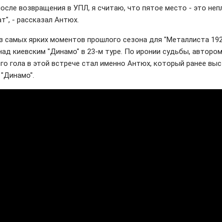
после возвращения в УПЛ, я считаю, что пятое место - это неп
т", - рассказал Антюх.
з самых ярких моментов прошлого сезона для "Металлиста 192
над киевским "Динамо" в 23-м туре. По иронии судьбы, авторо
го гола в этой встрече стал именно Антюх, который ранее выс
 "Динамо".