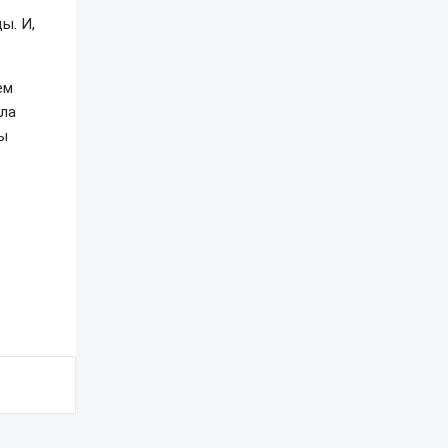
ы. И,
ем
гла
ны