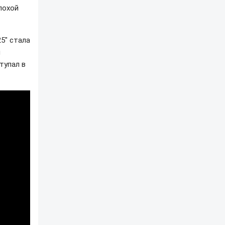
лохой
5" стала
м
тупал в