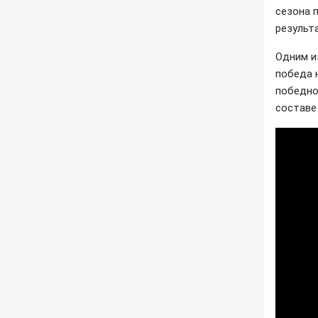
сезона 
результа
Одним и
победа 
победно
составе