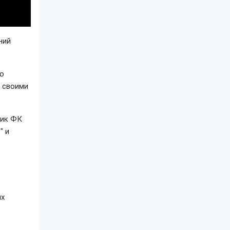
ний
по
о своими
ник ФК
" и
ых