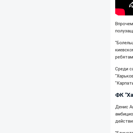
Впрочем
полузащ
"Болель
киевско
ребятами
Среди с
"Харьков
"Карпаты
ФК "Ха
Денис А
амбицио
действий
"Единст