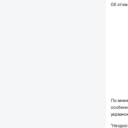
Об этом
По мнен
особенн
украинс
"Неодно