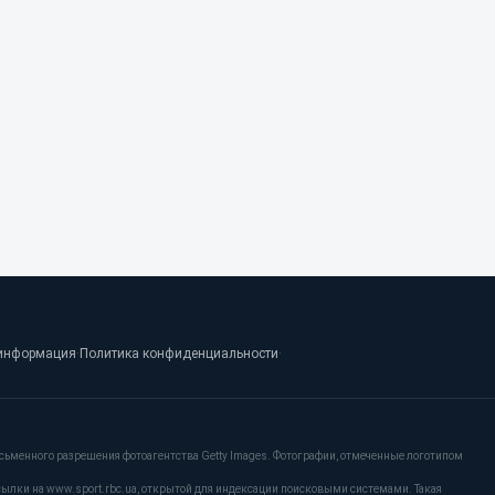
информация
·
Политика конфиденциальности
·
сьменного разрешения фотоагентства Getty Images. Фотографии, отмеченные логотипом
сылки на www.sport.rbc.ua, открытой для индексации поисковыми системами. Такая