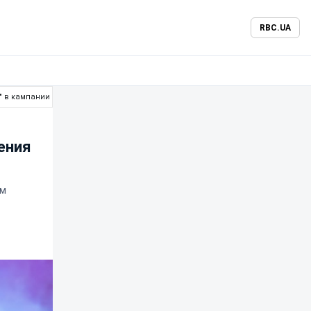
RBC.UA
 в кампании 2025/2026
ения
ом