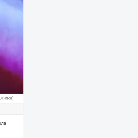
 Осипов)
ола