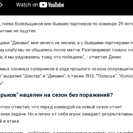
, гнева болельщиков или бывших партнеров по команде 29-лет
итник не ощутил.
щики "Динамо" мне ничего не писали, а с бывшими партнерами 
му клубу мы не общались после матча. Разговаривал только с
, и мы радовались тому, что победили", - отметил Денис.
амых сложных соперников в ходе прошлого сезона полузащит
" выделил "Шахтер" и "Динамо", а также ЛНЗ, "Полесье", "Колос
".
рьков" нацелен на сезон без поражений?
нтюх отметил, что перед командой на новый сезон стоит
зная задача. Но и лично от себя игрок ожидает результативн
 в атаке.
венная цель - побеждать в каждом матче и делать все от себя