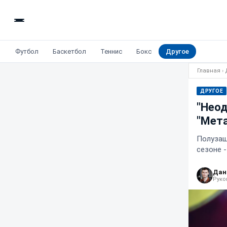
Футбол
Баскетбол
Теннис
Бокс
Другое
Главная
›
ДРУГОЕ
"Неод
"Мета
Полузащ
сезоне 
Дан
Руко