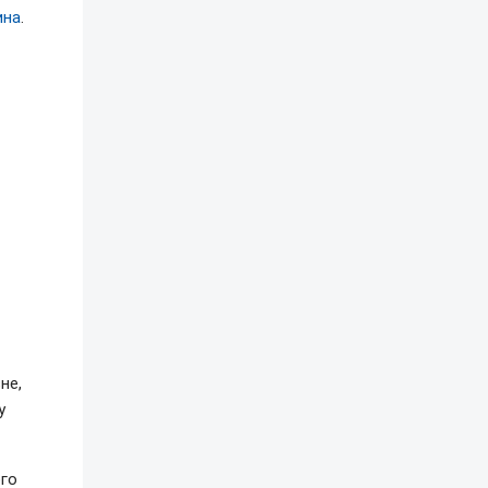
ина
.
не,
у
ого