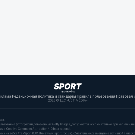
еклама
·
Редакционная политика и стандарты
·
Правила пользования
·
Правовая 
2026 © LLC «UBT MEDIA»
ах).
льзование фотографий, отмеченных Getty Images, допускается исключительно при наличии пи
и Creative Commons Attribution 4.0 International.
 на вебсайте «Sport RBC.UA» (www.sport.rbc.ua), обязательно размещение активной гиперс