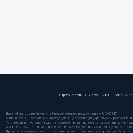
О проекте
·
Контакты
·
Команда
·
О компании
·
Р
Идентификатор онлайн-медиа в Реестре субъектов в сфере медиа — R40-05347
Онлайн-медиа «Sport RBC.UA» имеет двуязычную версию (на украинском и русском язык
Фотографии, иллюстрации и другие изображения принадлежат их правообладателям. Испо
«Sport RBC.UA» или подписанные «Sport RBC.UA», могут использоваться на условиях лицензи
При полном или частичном воспроизведении информационных материалов, опубликованных