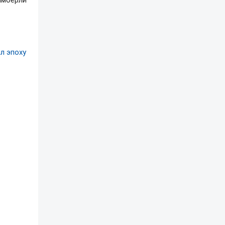
имберли
л эпоху