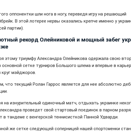
того оппонентки шли нога в ногу, переведя игру на решающий
брейк. В этой лотерее нервы оказались крепче именно у украин
всей партии).
ютный рекорд Олейниковой и мощный забег ук
иже
ря этому триумфу Александра Олейникова одержала свою вто
в основной сетке турниров Большого шлема и впервые в карье
й круг мэйджоров.
м, что текущий Ролан Гаррос является для нее абсолютно д
ции.
я на изнурительный одиночный матч, отдыхать украинке неког
Александра проведет свой стартовый поединок в парном разря
т в тандеме с венгерской теннисисткой Панной Удварди.
чной же сетке следующей соперницей нашей спортсменки ста