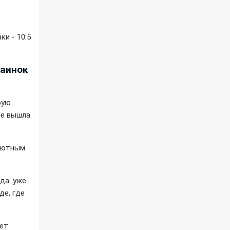
ки - 10:5
раинок
рую
ре вышла
ебютным
да: уже
де, где
нет