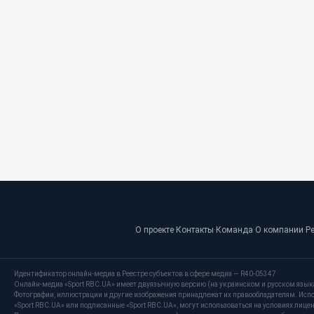
О проекте
·
Контакты
·
Команда
·
О компании
·
Р
Идентификатор онлайн-медиа в Реестре субъектов в сфере медиа — R40-05347
Онлайн-медиа «Sport RBC.UA» имеет двуязычную версию (на украинском и русском язык
Фотографии, иллюстрации и другие изображения принадлежат их правообладателям. Испо
«Sport RBC.UA» или подписанные «Sport RBC.UA», могут использоваться на условиях лицензи