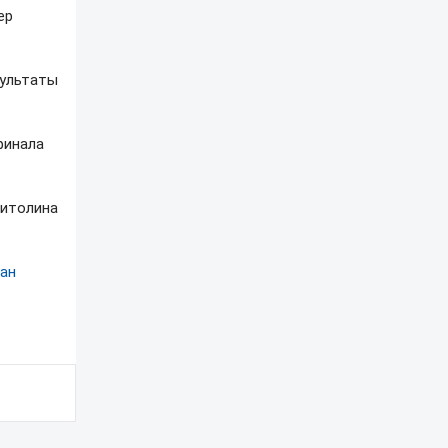
ер
зультаты
финала
витолина
лан