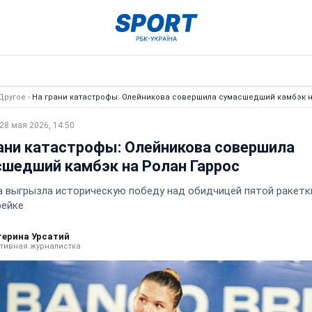
Другое
›
На грани катастрофы: Олейникова совершила сумасшедший камбэк н
28 мая 2026, 14:50
ани катастрофы: Олейникова совершила
шедший камбэк на Ролан Гаррос
а выгрызла историческую победу над обидчицей пятой ракетк
рейке
терина Урсатий
тивная журналистка