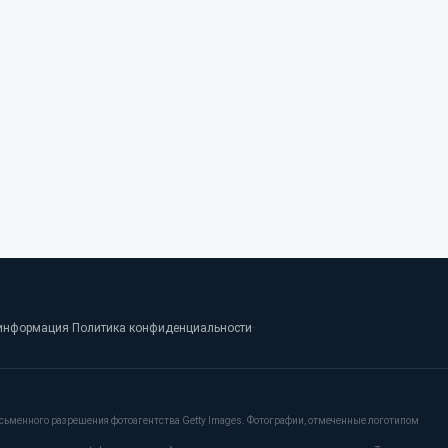
информация
·
Политика конфиденциальности
·
сьменного разрешения фотоагентства Getty Images. Фотографии, отмеченные логотипом