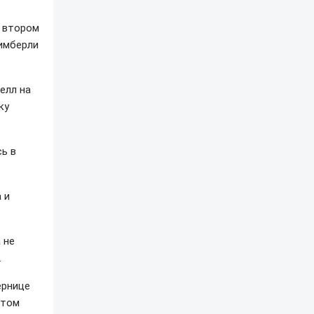
о втором
имберли
елл на
ку
сь в
 и
 не
.
ернице
ртом