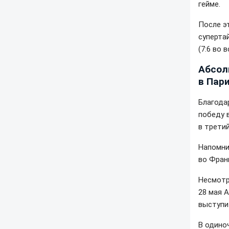
гейме.
После э
супертай
(7:6 во 
Абсол
в Пар
Благода
победу 
в трети
Напомни
во Фран
Несмотр
28 мая 
выступи
В одино