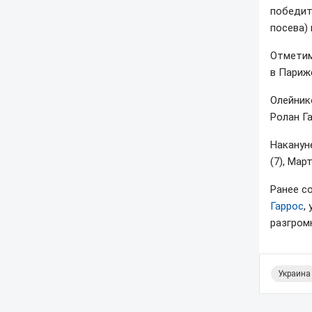
победит
посева)
Отметим
в Париж
Олейник
Ролан Га
Наканун
(7), Мар
Ранее с
Гаррос
,
разгромн
Украина