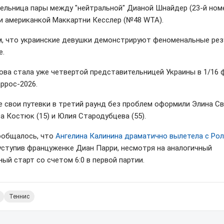
ельница пары между "нейтральной" Дианой Шнайдер (23-й ном
 и американкой Маккартни Кесслер (№48 WTA).
, что украинские девушки демонстрируют феноменальные ре
е.
ова стала уже четвертой представительницей Украины в 1/16 
ррос-2026.
е свои путевки в третий раунд без проблем оформили Элина С
та Костюк (15) и Юлия Стародубцева (55).
ообщалось, что
Ангелина Калинина драматично вылетела с Ро
 уступив француженке Диан Парри, несмотря на аналогичный
ый старт со счетом 6:0 в первой партии.
Теннис