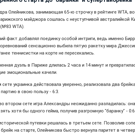
дра Олейникова, занимающая 65-ю строчку в рейтинге WTA, в
парижского мэйджора сошлась с неуступчивой австралийкой К
 (№83 WTA).
ий факт добавлял поединку особой интриги, ведь именно Бирр
соревнований сенсационно выбила пятую ракетку мира Джесси
Ранее теннисистки на корте не пересекались.
енная дуэль в Париже длилась 2 часа и 14 минут и превратила
ие эмоциональные качели.
м сете украинка действовала уверенно, реализовала два брейка
партию в свою пользу - 6:3.
во втором сете игра Александры неожиданно разладилась: она
зять хотя бы одного гейма, получив разгромную "баранку" - 0:6
исторической путевки решалась в третьем сете. Позволив соп
 брейк на старте, Олейникова быстро вернула паритет в четве