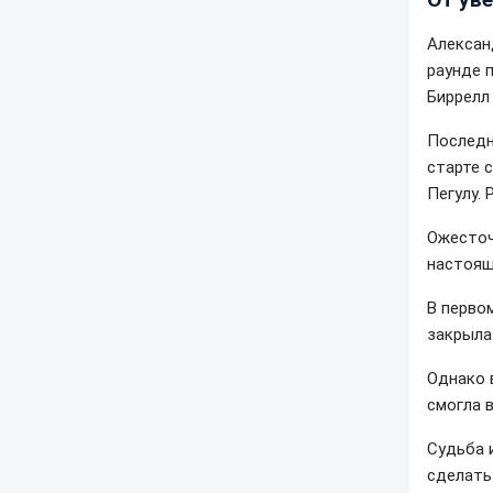
Алексан
раунде 
Биррелл
Последн
старте 
Пегулу. 
Ожесточ
настоящ
В перво
закрыла 
Однако 
смогла в
Судьба 
сделать