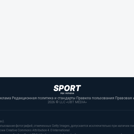
еклама
·
Редакционная политика и стандарты
·
Правила пользования
·
Правовая 
2026 © LLC «UBT MEDIA»
ах).
льзование фотографий, отмеченных Getty Images, допускается исключительно при наличии пи
и Creative Commons Attribution 4.0 International.