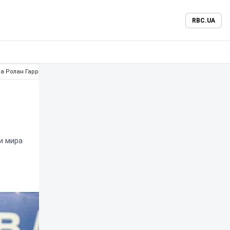
RBC.UA
а Ролан Гаррос
и мира