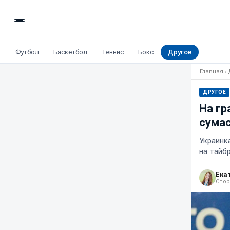
Футбол
Баскетбол
Теннис
Бокс
Другое
Главная
›
ДРУГОЕ
На гр
сумас
Украинк
на тайб
Ека
Спор