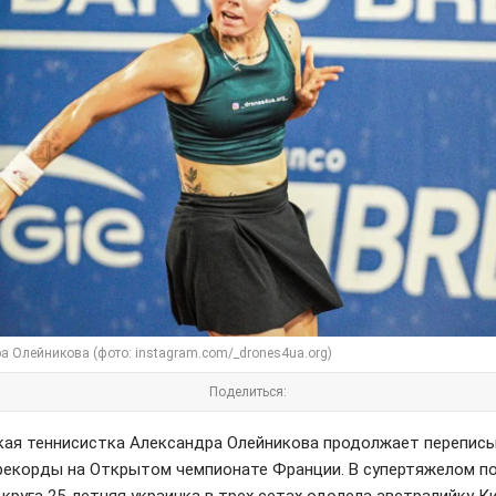
а Олейникова (фото: instagram.com/_drones4ua.org)
Поделиться:
кая теннисистка Александра Олейникова продолжает перепис
рекорды на Открытом чемпионате Франции. В супертяжелом п