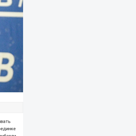
ывать
оединке