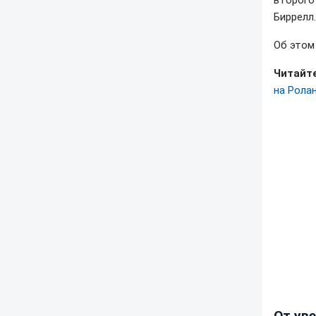
второго
Биррелл.
Об это
Читайте
на Рола
От уве