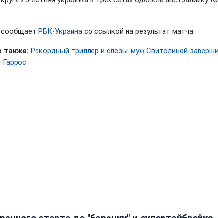
 круга 25-летняя украинка в трех сетах одолела австралийку К
м сообщает
РБК-Украина
со ссылкой на результат матча.
 также:
Рекордный триллер и слезы: муж Свитолиной заверши
н Гаррос
ренного старта до "баранки" и супертайбрейка