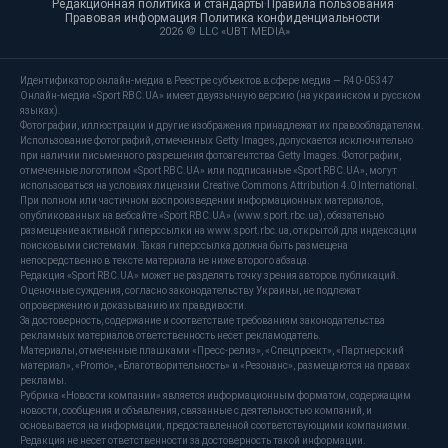
Редакционная политика и стандарты
·
Правила пользования
·
Правовая информация
·
Политика конфиденциальности
·
2026 © LLC «UBT MEDIA»
Идентификатор онлайн-медиа в Реестре субъектов в сфере медиа — R40-05347
Онлайн-медиа «Sport RBC.UA» имеет двуязычную версию (на украинском и русском
языках).
Фотографии, иллюстрации и другие изображения принадлежат их правообладателям.
Использование фотографий, отмеченных Getty Images, допускается исключительно
при наличии письменного разрешения фотоагентства Getty Images. Фотографии,
отмеченные логотипом «Sport RBC.UA» или подписанные «Sport RBC.UA», могут
использоваться на условиях лицензии Creative Commons Attribution 4.0 International.
При полном или частичном воспроизведении информационных материалов,
опубликованных на вебсайте «Sport RBC.UA» (www.sport.rbc.ua), обязательно
размещение активной гиперссылки на www.sport.rbc.ua, открытой для индексации
поисковыми системами. Такая гиперссылка должна быть размещена
непосредственно в тексте материала не ниже второго абзаца.
Редакция «Sport RBC.UA» может не разделять точку зрения авторов публикаций.
Оценочные суждения, согласно законодательству Украины, не подлежат
опровержению и доказыванию их правдивости.
За достоверность, содержание и соответствие требованиям законодательства
рекламных материалов ответственность несет рекламодатель.
Материалы, отмеченные плашками «Пресс-релиз», «Спецпроект», «Партнерский
материал», «Promo», «Благотворительность» и «Резонанс», размещаются на правах
рекламы.
Рубрика «Новости компании» является информационным форматом, содержащим
новости, сообщения и объявления, связанные с деятельностью компаний, и
основывается на информации, предоставленной соответствующими компаниями.
Редакция не несет ответственности за достоверность такой информации.