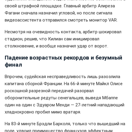
своей штрафной площадке. Главный арбитр Алиреза
Фагани сначала назначил угловой, но после сигнала
видеоассистента отправился смотреть монитор VAR.
Несмотря на очевидность контакта, арбитр шокировал
стадион, решив, что Килиан сам инициировал
столкновение, и вообще назначил удар от ворот.
Падение возрастных рекордов и безумный
финал
Впрочем, судейская несправедливость лишь разозлила
капитана сборной Франции. На 66-й минуте Майкл Олисе
роскошной разрезной передачей разорвал
оборонительные редуты сенегальцев, выведя Мбаппе
один на один с Эдуаром Менди — 27-летний нападающий
хладнокровно пробил мимо вратаря.
На 83-й минуте Брэдли Барколя, только что вышедший на
поле, удвоил преимущество французов эффектным