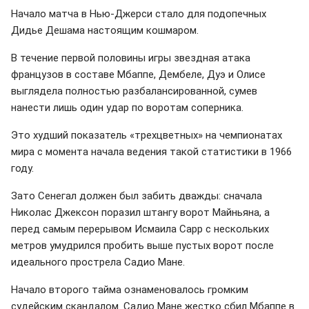
Начало матча в Нью-Джерси стало для подопечных
Дидье Дешама настоящим кошмаром.
В течение первой половины игры звездная атака
французов в составе Мбаппе, Дембеле, Дуэ и Олисе
выглядела полностью разбалансированной, сумев
нанести лишь один удар по воротам соперника.
Это худший показатель «трехцветных» на чемпионатах
мира с момента начала ведения такой статистики в 1966
году.
Зато Сенегал должен был забить дважды: сначала
Николас Джексон поразил штангу ворот Майньяна, а
перед самым перерывом Исмаила Сарр с нескольких
метров умудрился пробить выше пустых ворот после
идеального прострела Садио Мане.
Начало второго тайма ознаменовалось громким
судейским скандалом. Садио Мане жестко сбил Мбаппе в