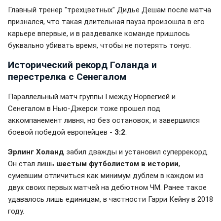
Главный тренер "трехцветных" Дидье Дешам после матча
признался, что такая длительная пауза произошла в его
карьере впервые, и в раздевалке команде пришлось
буквально убивать время, чтобы не потерять тонус.
Исторический рекорд Голанда и
перестрелка с Сенегалом
Параллельный матч группы I между Норвегией и
Сенегалом в Нью-Джерси тоже прошел под
аккомпанемент ливня, но без остановок, и завершился
боевой победой европейцев -
3:2
.
Эрлинг Холанд
забил дважды и установил суперрекорд.
Он стал лишь
шестым футболистом в истории
,
сумевшим отличиться как минимум дублем в каждом из
двух своих первых матчей на дебютном ЧМ. Ранее такое
удавалось лишь единицам, в частности Гарри Кейну в 2018
году.