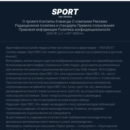
О проекте
·
Контакты
·
Команда
·
О компании
·
Реклама
·
Редакционная политика и стандарты
·
Правила пользования
·
Правовая информация
·
Политика конфиденциальности
·
2026 © LLC «UBT MEDIA»
Идентификатор онлайн-медиа в Реестре субъектов в сфере медиа — R40-05347
Онлайн-медиа «Sport RBC.UA» имеет двуязычную версию (на украинском и русском
языках).
Фотографии, иллюстрации и другие изображения принадлежат их правообладателям.
Использование фотографий, отмеченных Getty Images, допускается исключительно
при наличии письменного разрешения фотоагентства Getty Images. Фотографии,
отмеченные логотипом «Sport RBC.UA» или подписанные «Sport RBC.UA», могут
использоваться на условиях лицензии Creative Commons Attribution 4.0 International.
При полном или частичном воспроизведении информационных материалов,
опубликованных на вебсайте «Sport RBC.UA» (www.sport.rbc.ua), обязательно
размещение активной гиперссылки на www.sport.rbc.ua, открытой для индексации
поисковыми системами. Такая гиперссылка должна быть размещена
непосредственно в тексте материала не ниже второго абзаца.
Редакция «Sport RBC.UA» может не разделять точку зрения авторов публикаций.
Оценочные суждения, согласно законодательству Украины, не подлежат
опровержению и доказыванию их правдивости.
За достоверность, содержание и соответствие требованиям законодательства
рекламных материалов ответственность несет рекламодатель.
Материалы, отмеченные плашками «Пресс-релиз», «Спецпроект», «Партнерский