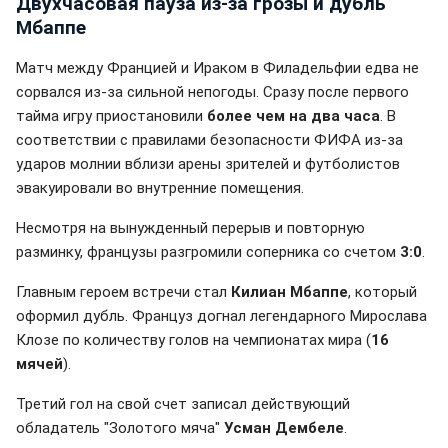
Двухчасовая пауза из-за грозы и дубль
Мбаппе
Матч между Францией и Ираком в Филадельфии едва не
сорвался из-за сильной непогоды. Сразу после первого
тайма игру приостановили
более чем на два часа
. В
соответствии с правилами безопасности ФИФА из-за
ударов молнии вблизи арены зрителей и футболистов
эвакуировали во внутренние помещения.
Несмотря на вынужденный перерыв и повторную
разминку, французы разгромили соперника со счетом
3:0
.
Главным героем встречи стал
Килиан Мбаппе
, который
оформил дубль. Француз догнал легендарного Мирослава
Клозе по количеству голов на чемпионатах мира (
16
мячей
).
Третий гол на свой счет записал действующий
обладатель "Золотого мяча"
Усман Дембеле
.