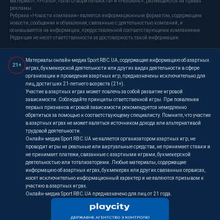
материал», «Promo», «Благотворительность» и «Резонанс», размещаются на правах
рекламы.
Рубрика «Новости компании» является информационным форматом, содержащим
новости, сообщения и объявления, связанные с деятельностью компаний, и
основывается на информации, предоставленной соответствующими компаниями.
Редакция не несет ответственности за достоверность такой информации.
Материалы онлайн-медиа Sport RBC.UA, содержащие информацию об азартных
21+
играх, букмекерской деятельности или других видах деятельности в сфере
организации и проведения азартных игр, предназначены исключительно для
лиц, достигших 21-летнего возраста (21+).
Участие в азартных играх может повлечь за собой развитие игровой
зависимости. Соблюдайте принципы ответственной игры. При появлении
первых признаков игровой зависимости рекомендуется немедленно
обратиться за помощью к соответствующему специалисту. Помните, что участие
в азартных играх не может являться источником дохода или альтернативой
трудовой деятельности.
Онлайн-медиа Sport RBC.UA не является организатором азартных игр, не
проводит игры на реальные или виртуальные средства, не принимает ставки и
не принимает платежи, связанные с азартными играми, букмекерской
деятельностью или тотализаторами. Любые материалы, содержащие
информацию об азартных играх, букмекерах или других связанных сервисах,
носят исключительно информационный характер и не являются призывом к
участию в азартных играх.
Онлайн-медиа Sport RBC.UA предназначено для лиц от 21 года.