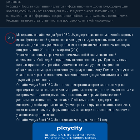
рекламы.
Рубрика «Новости компании» является информационным форматом, содержащим
новости, сообщения и объявления, связанные с деятельностью компаний, и
основывается на информации, предоставленной соответствующими компаниями.
Редакция не несет ответственности за достоверность такой информации.
Материалы онлайн-медиа Sport RBC.UA, содержащие информацию об азартных
21+
играх, букмекерской деятельности или других видах деятельности в сфере
организации и проведения азартных игр, предназначены исключительно для
лиц, достигших 21-летнего возраста (21+).
Участие в азартных играх может повлечь за собой развитие игровой
зависимости. Соблюдайте принципы ответственной игры. При появлении
первых признаков игровой зависимости рекомендуется немедленно
обратиться за помощью к соответствующему специалисту. Помните, что участие
в азартных играх не может являться источником дохода или альтернативой
трудовой деятельности.
Онлайн-медиа Sport RBC.UA не является организатором азартных игр, не
проводит игры на реальные или виртуальные средства, не принимает ставки и
не принимает платежи, связанные с азартными играми, букмекерской
деятельностью или тотализаторами. Любые материалы, содержащие
информацию об азартных играх, букмекерах или других связанных сервисах,
носят исключительно информационный характер и не являются призывом к
участию в азартных играх.
Онлайн-медиа Sport RBC.UA предназначено для лиц от 21 года.