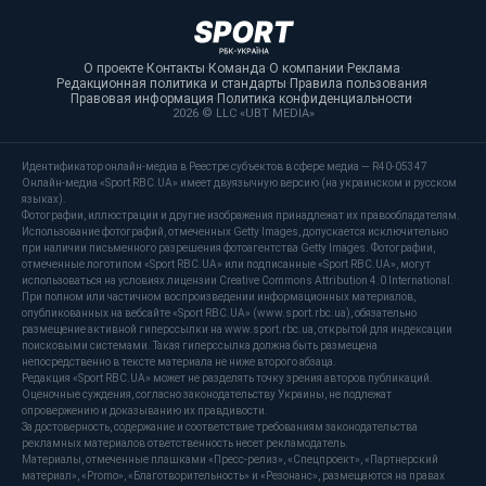
О проекте
·
Контакты
·
Команда
·
О компании
·
Реклама
·
Редакционная политика и стандарты
·
Правила пользования
·
Правовая информация
·
Политика конфиденциальности
·
2026 © LLC «UBT MEDIA»
Идентификатор онлайн-медиа в Реестре субъектов в сфере медиа — R40-05347
Онлайн-медиа «Sport RBC.UA» имеет двуязычную версию (на украинском и русском
языках).
Фотографии, иллюстрации и другие изображения принадлежат их правообладателям.
Использование фотографий, отмеченных Getty Images, допускается исключительно
при наличии письменного разрешения фотоагентства Getty Images. Фотографии,
отмеченные логотипом «Sport RBC.UA» или подписанные «Sport RBC.UA», могут
использоваться на условиях лицензии Creative Commons Attribution 4.0 International.
При полном или частичном воспроизведении информационных материалов,
опубликованных на вебсайте «Sport RBC.UA» (www.sport.rbc.ua), обязательно
размещение активной гиперссылки на www.sport.rbc.ua, открытой для индексации
поисковыми системами. Такая гиперссылка должна быть размещена
непосредственно в тексте материала не ниже второго абзаца.
Редакция «Sport RBC.UA» может не разделять точку зрения авторов публикаций.
Оценочные суждения, согласно законодательству Украины, не подлежат
опровержению и доказыванию их правдивости.
За достоверность, содержание и соответствие требованиям законодательства
рекламных материалов ответственность несет рекламодатель.
Материалы, отмеченные плашками «Пресс-релиз», «Спецпроект», «Партнерский
материал», «Promo», «Благотворительность» и «Резонанс», размещаются на правах