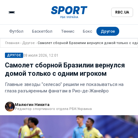
RBC.UA
Футбол
Баскетбол
Теннис
Бокс
Другое
Главная
›
Другое
›
Самолет сборной Бразилии вернулся домой только с од
08 июля 2026, 12:01
ДРУГОЕ
Самолет сборной Бразилии вернулся
домой только с одним игроком
Главные звезды "селесао" решили не показываться на
глаза разъяренным фанатам в Рио-де-Жанейро
Малюгин Никита
Редактор спортивного отдела РБК-Украина