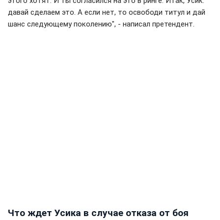
этого хотят. И ты согласился на это в ринге. Итак, Усик:
давай сделаем это. А если нет, то освободи титул и дай
шанс следующему поколению", - написал претендент.
Что ждет Усика в случае отказа от боя