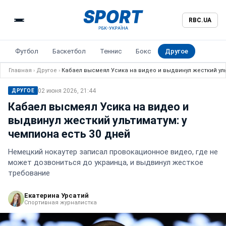
RBC.UA
Футбол
Баскетбол
Теннис
Бокс
Другое
Главная
›
Другое
›
Кабаел высмеял Усика на видео и выдвинул жесткий уль
02 июня 2026, 21:44
ДРУГОЕ
Кабаел высмеял Усика на видео и
выдвинул жесткий ультиматум: у
чемпиона есть 30 дней
Немецкий нокаутер записал провокационное видео, где не
может дозвониться до украинца, и выдвинул жесткое
требование
Екатерина Урсатий
Спортивная журналистка