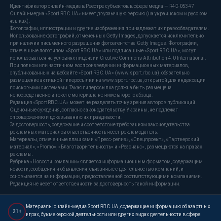
Идентификатор онлайн-медиа в Реестре субъектов в сфере медиа — R40-05347
Онлайн-медиа «Sport RBC.UA» имеет двуязычную версию (на украинском и русском
языках).
Фотографии, иллюстрации и другие изображения принадлежат их правообладателям.
Использование фотографий, отмеченных Getty Images, допускается исключительно
при наличии письменного разрешения фотоагентства Getty Images. Фотографии,
отмеченные логотипом «Sport RBC.UA» или подписанные «Sport RBC.UA», могут
использоваться на условиях лицензии Creative Commons Attribution 4.0 International.
При полном или частичном воспроизведении информационных материалов,
опубликованных на вебсайте «Sport RBC.UA» (www.sport.rbc.ua), обязательно
размещение активной гиперссылки на www.sport.rbc.ua, открытой для индексации
поисковыми системами. Такая гиперссылка должна быть размещена
непосредственно в тексте материала не ниже второго абзаца.
Редакция «Sport RBC.UA» может не разделять точку зрения авторов публикаций.
Оценочные суждения, согласно законодательству Украины, не подлежат
опровержению и доказыванию их правдивости.
За достоверность, содержание и соответствие требованиям законодательства
рекламных материалов ответственность несет рекламодатель.
Материалы, отмеченные плашками «Пресс-релиз», «Спецпроект», «Партнерский
материал», «Promo», «Благотворительность» и «Резонанс», размещаются на правах
рекламы.
Рубрика «Новости компании» является информационным форматом, содержащим
новости, сообщения и объявления, связанные с деятельностью компаний, и
основывается на информации, предоставленной соответствующими компаниями.
Редакция не несет ответственности за достоверность такой информации.
Материалы онлайн-медиа Sport RBC.UA, содержащие информацию об азартных
21+
играх, букмекерской деятельности или других видах деятельности в сфере