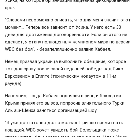
Усика, на которое организация выделила фиксированный
срок.
"Словами невозможно описать, что для меня значит этот
момент... Теперь все зависит от Усика. У него есть 30
дней для достижения договоренности. Если он этого не
сделает, я стану полноценным чемпионом мира по версии
WBC без боя", - безапелляционно заявил Кабаел.
Немец призвал украинца выполнить обещание, которое
тот дал сразу после своей недавней победы над Рико
Верховеном в Египте (техническим нокаутом в 11-м
раунде).
Напомним, тогда Кабаел поднялся в ринг, и боксер из
Крыма принял его вызов, попросив влиятельного Турки
Аль аш-Шейха заняться организацией шоу.
"Я уже достаточно долго молчал. Пришло время гнать
лошадей. WBC хочет увидеть бой. Болельщики тоже