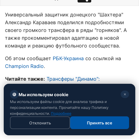
Универсальный защитник донецкого "Шахтера"
Александр Караваев поделился подробностями
своего громкого трансфера в ряды "горняков". А
также прокомментировал адаптацию в новой
команде и реакцию футбольного сообщества.
Об этом сообщает
РБК-Украина
со ссылкой на
Champion Radio
.
Читайте также:
Трансферы "Динамо":
титулованный легионер бесплатно вернулся в
киевский клуб
🍪
Мы используем cookie
✕
Мы используем файлы cookie для анализа трафика и
персонализации контента. Прочитайте нашу Политику
конфиденциальности.
Подробнее
Отклонить
Принять все