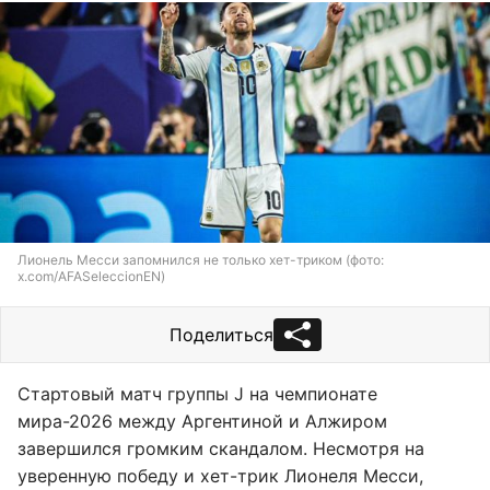
Лионель Месси запомнился не только хет-триком (фото:
x.com/AFASeleccionEN)
Поделиться
Стартовый матч группы J на чемпионате
мира-2026 между Аргентиной и Алжиром
завершился громким скандалом. Несмотря на
уверенную победу и хет-трик Лионеля Месси,