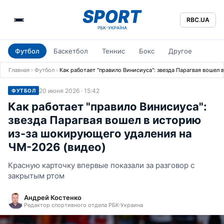
RBC.UA
Футбол
Баскетбол
Теннис
Бокс
Другое
Главная
›
Футбол
›
Как работает "правило Винисиуса": звезда Парагвая вошел
20 июня 2026 · 15:42
ФУТБОЛ
Как работает "правило Винисиуса":
звезда Парагвая вошел в историю
из-за шокирующего удаления на
ЧМ-2026 (видео)
Красную карточку впервые показали за разговор с
закрытым ртом
Андрей Костенко
Редактор спортивного отдела РБК-Украина