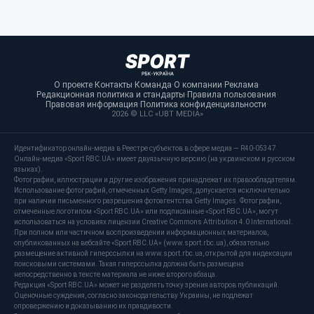
О проекте
·
Контакты
·
Команда
·
О компании
·
Реклама
·
Редакционная политика и стандарты
·
Правила пользования
·
Правовая информация
·
Политика конфиденциальности
·
2026 © LLC «UBT MEDIA»
Идентификатор онлайн-медиа в Реестре субъектов в сфере медиа — R40-05347
Онлайн-медиа «Sport RBC.UA» имеет двуязычную версию (на украинском и русском
языках).
Фотографии, иллюстрации и другие изображения принадлежат их правообладателям.
Использование фотографий, отмеченных Getty Images, допускается исключительно
при наличии письменного разрешения фотоагентства Getty Images. Фотографии,
отмеченные логотипом «Sport RBC.UA» или подписанные «Sport RBC.UA», могут
использоваться на условиях лицензии Creative Commons Attribution 4.0 International.
При полном или частичном воспроизведении информационных материалов,
опубликованных на вебсайте «Sport RBC.UA» (www.sport.rbc.ua), обязательно
размещение активной гиперссылки на www.sport.rbc.ua, открытой для индексации
поисковыми системами. Такая гиперссылка должна быть размещена
непосредственно в тексте материала не ниже второго абзаца.
Редакция «Sport RBC.UA» может не разделять точку зрения авторов публикаций.
Оценочные суждения, согласно законодательству Украины, не подлежат
опровержению и доказыванию их правдивости.