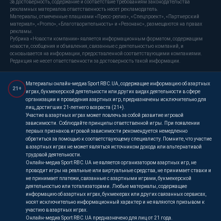
За достоверность, содержание и соответствие требованиям законодательства
рекламных материалов ответственность несет рекламодатель.
Материалы, отмеченные плашками «Пресс-релиз», «Спецпроект», «Партнерский
материал», «Promo», «Благотворительность» и «Резонанс», размещаются на правах
рекламы.
Рубрика «Новости компании» является информационным форматом, содержащим
новости, сообщения и объявления, связанные с деятельностью компаний, и
основывается на информации, предоставленной соответствующими компаниями.
Редакция не несет ответственности за достоверность такой информации.
Материалы онлайн-медиа Sport RBC.UA, содержащие информацию об азартных
21+
играх, букмекерской деятельности или других видах деятельности в сфере
организации и проведения азартных игр, предназначены исключительно для
лиц, достигших 21-летнего возраста (21+).
Участие в азартных играх может повлечь за собой развитие игровой
зависимости. Соблюдайте принципы ответственной игры. При появлении
первых признаков игровой зависимости рекомендуется немедленно
обратиться за помощью к соответствующему специалисту. Помните, что участие
в азартных играх не может являться источником дохода или альтернативой
трудовой деятельности.
Онлайн-медиа Sport RBC.UA не является организатором азартных игр, не
проводит игры на реальные или виртуальные средства, не принимает ставки и
не принимает платежи, связанные с азартными играми, букмекерской
деятельностью или тотализаторами. Любые материалы, содержащие
информацию об азартных играх, букмекерах или других связанных сервисах,
носят исключительно информационный характер и не являются призывом к
участию в азартных играх.
Онлайн-медиа Sport RBC.UA предназначено для лиц от 21 года.