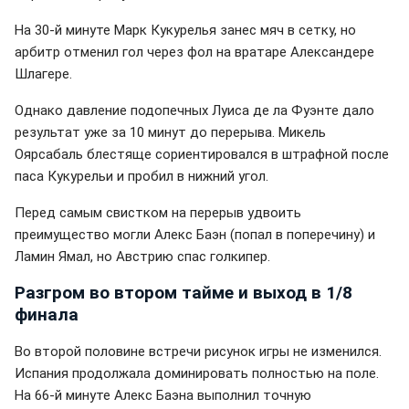
На 30-й минуте Марк Кукурелья занес мяч в сетку, но
арбитр отменил гол через фол на вратаре Александере
Шлагере.
Однако давление подопечных Луиса де ла Фуэнте дало
результат уже за 10 минут до перерыва. Микель
Оярсабаль блестяще сориентировался в штрафной после
паса Кукурельи и пробил в нижний угол.
Перед самым свистком на перерыв удвоить
преимущество могли Алекс Баэн (попал в поперечину) и
Ламин Ямал, но Австрию спас голкипер.
Разгром во втором тайме и выход в 1/8
финала
Во второй половине встречи рисунок игры не изменился.
Испания продолжала доминировать полностью на поле.
На 66-й минуте Алекс Баэна выполнил точную