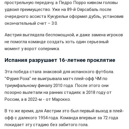
прострельную передачу, а Педро Порро кивком головы
удвоил преимущество. Уже на 89-й Оярсабаль после
очередного ассиста Кукурельи оформил дубль, установив
окончательный счет – 3:0.
Австрия выглядела беспомощной, и даже замена игроков
не помогла команде создать хоть один серьезный
момент у ворот соперника.
Испания разрушает 16-летнее проклятие
Эта победа стала знаковой для испанского футбола.
"Фурия Роха" не выигрывала матч плей-офф ЧМ по
триумфальному финалу 2010 года. После этого они
позорно вылетали на ранних стадиях: в 2018 году от
России, а в 2022-м - от Марокко.
В то же время, для Австрии это был первый выход в плей-
офф с далекого 1954 года. Команда впервые за 72 года
покидает эту стадию без забитого гола.