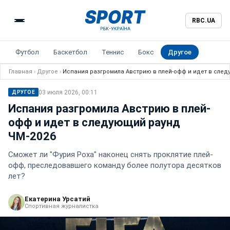
RBC.UA
Футбол
Баскетбол
Теннис
Бокс
Другое
Главная
›
Другое
›
Испания разгромила Австрию в плей-офф и идет в след
03 июля 2026, 00:11
ДРУГОЕ
Испания разгромила Австрию в плей-
офф и идет в следующий раунд
ЧМ-2026
Сможет ли "Фурия Роха" наконец снять проклятие плей-
офф, преследовавшего команду более полутора десятков
лет?
Екатерина Урсатий
Спортивная журналистка