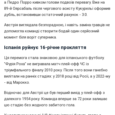
а Педро Порро кивком голови подвоїв перевагу. Вже на
89-й Оярсабаль після чергового асисту Кукурельї оформив
дубль, встановивши остаточний рахунок - 3:0.
Австрія виглядала безпорадною, і навіть заміна гравців не
допомогла команді створити бодай один серйозний
момент біля воріт суперника.
Іспанія руйнує 16-річне прокляття
Ця перемога стала знаковою для іспанського футболу.
"Фурія Роха" не вигравала матч плей-офф ЧС із
тріумфального фіналу 2010 року. Після того вони ганебно
вилітали на ранніх стадіях: у 2018 році від Росії, а у 2022-му
- від Марокко.
Водночас для Австрії це був перший вихід у плей-офф з
далекого 1954 року. Команда вперше за 72 роки залишає
цю стадію без жодного забитого гола.