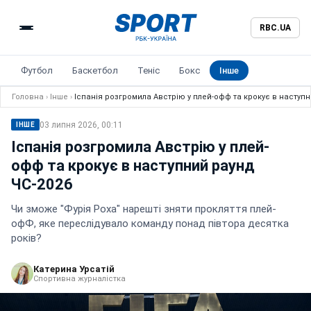
RBC.UA
Футбол
Баскетбол
Теніс
Бокс
Інше
Головна
›
Інше
›
Іспанія розгромила Австрію у плей-офф та крокує в наступн
03 липня 2026, 00:11
ІНШЕ
Іспанія розгромила Австрію у плей-
офф та крокує в наступний раунд
ЧС-2026
Чи зможе "Фурія Роха" нарешті зняти прокляття плей-
офФ, яке переслідувало команду понад півтора десятка
років?
Катерина Урсатій
Спортивна журналістка