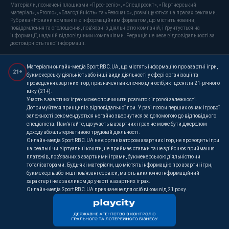
Матеріали, позначені плашками «Прес-реліз», «Спецпроєкт», «Партнерський
матеріал», «Promo», «Благодійність» та «Резонанс», розміщуються на правах реклами.
Рубрика «Новини компанії» є інформаційним форматом, що містить новини,
повідомлення та оголошення, пов'язані з діяльністю компаній, і ґрунтується на
інформації, наданій відповідними компаніями. Редакція не несе відповідальності за
достовірність такої інформації.
Матеріали онлайн-медіа Sport RBC.UA, що містять інформацію про азартні ігри,
21+
букмекерську діяльність або інші види діяльності у сфері організації та
проведення азартних ігор, призначені виключно для осіб, які досягли 21-річного
віку (21+).
Участь в азартних іграх може спричинити розвиток ігрової залежності.
Дотримуйтеся принципів відповідальної гри. У разі появи перших ознак ігрової
залежності рекомендується негайно звернутися за допомогою до відповідного
спеціаліста. Пам'ятайте, що участь в азартних іграх не може бути джерелом
доходу або альтернативою трудовій діяльності.
Онлайн-медіа Sport RBC.UA не є організатором азартних ігор, не проводить ігри
на реальні чи віртуальні кошти, не приймає ставки та не здійснює приймання
платежів, пов'язаних з азартними іграми, букмекерською діяльністю чи
тоталізаторами. Будь-які матеріали, що містять інформацію про азартні ігри,
букмекерів або інші пов'язані сервіси, мають виключно інформаційний
характер і не є закликом до участі в азартних іграх.
Онлайн-медіа Sport RBC.UA призначене для осіб віком від 21 року.