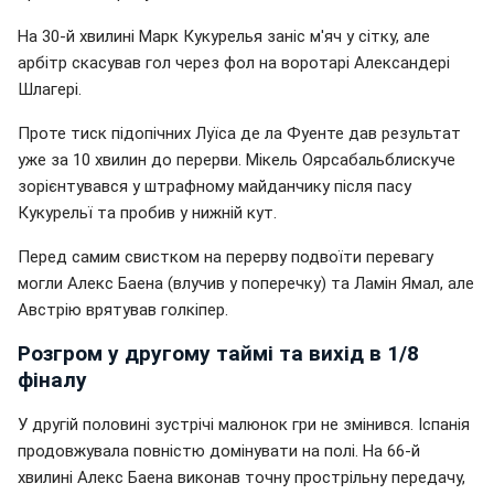
На 30-й хвилині Марк Кукурелья заніс м'яч у сітку, але
арбітр скасував гол через фол на воротарі Александері
Шлагері.
Проте тиск підопічних Луїса де ла Фуенте дав результат
уже за 10 хвилин до перерви. Мікель Оярсабальблискуче
зорієнтувався у штрафному майданчику після пасу
Кукурельї та пробив у нижній кут.
Перед самим свистком на перерву подвоїти перевагу
могли Алекс Баена (влучив у поперечку) та Ламін Ямал, але
Австрію врятував голкіпер.
Розгром у другому таймі та вихід в 1/8
фіналу
У другій половині зустрічі малюнок гри не змінився. Іспанія
продовжувала повністю домінувати на полі. На 66-й
хвилині Алекс Баена виконав точну прострільну передачу,