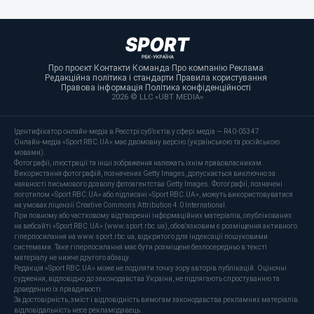
Про проєкт
·
Контакти
·
Команда
·
Про компанію
·
Реклама
·
Редакційна політика і стандарти
·
Правила користування
·
Правова інформація
·
Політика конфіденційності
·
2026 © LLC «UBT MEDIA»
Ідентифікатор онлайн-медіа в Реєстрі суб’єктів у сфері медіа — R40-05347
Онлайн-медіа «Sport RBC.UA» має двомовну версію (українською та російською
мовами).
Фотографії, ілюстрації та інші зображення належать їхнім правовласникам.
Використання фотографій, позначених Getty Images, допускається виключно за
наявності письмового дозволу фотоагентства Getty Images. Фотографії, позначені
логотипом «Sport RBC.UA» або підписані «Sport RBC.UA», можуть використовуватися
на умовах ліцензії Creative Commons Attribution 4.0 International.
При повному або частковому відтворенні інформаційних матеріалів, опублікованих
на вебсайті «Sport RBC.UA» (www.sport.rbc.ua), обов'язковим є розміщення активного
гіперпосилання на www.sport.rbc.ua, відкритого для індексації пошуковими
системами. Таке гіперпосилання має бути розміщене безпосередньо в тексті
матеріалу не нижче другого абзацу.
Редакція «Sport RBC.UA» може не поділяти точку зору авторів публікацій. Оціночні
судження, відповідно до законодавства України, не підлягають спростуванню та
доведенню їх правдивості.
За достовірність, зміст і відповідність вимогам законодавства рекламних матеріалів
відповідальність несе рекламодавець.