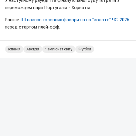
У наступному раунді 1/8 фіналу іспанці будуть грати з
переможцем пари Португалія - Хорватія.
Раніше
ШІ назвав головних фаворитів на "золото" ЧС-2026
перед стартом плей-офф.
Іспанія
Австрія
Чемпіонат світу
Футбол