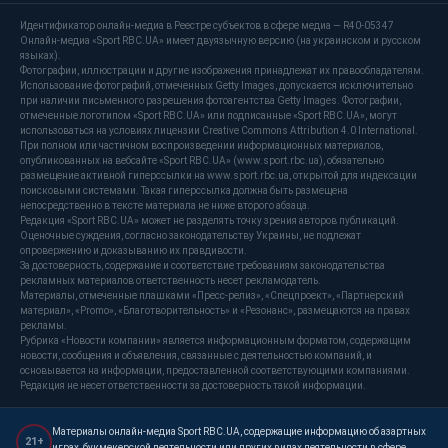
Идентификатор онлайн-медиа в Реестре субъектов в сфере медиа — R40-05347
Онлайн-медиа «Sport RBC.UA» имеет двуязычную версию (на украинском и русском
языках).
Фотографии, иллюстрации и другие изображения принадлежат их правообладателям.
Использование фотографий, отмеченных Getty Images, допускается исключительно
при наличии письменного разрешения фотоагентства Getty Images. Фотографии,
отмеченные логотипом «Sport RBC.UA» или подписанные «Sport RBC.UA», могут
использоваться на условиях лицензии Creative Commons Attribution 4.0 International.
При полном или частичном воспроизведении информационных материалов,
опубликованных на вебсайте «Sport RBC.UA» (www.sport.rbc.ua), обязательно
размещение активной гиперссылки на www.sport.rbc.ua, открытой для индексации
поисковыми системами. Такая гиперссылка должна быть размещена
непосредственно в тексте материала не ниже второго абзаца.
Редакция «Sport RBC.UA» может не разделять точку зрения авторов публикаций.
Оценочные суждения, согласно законодательству Украины, не подлежат
опровержению и доказыванию их правдивости.
За достоверность, содержание и соответствие требованиям законодательства
рекламных материалов ответственность несет рекламодатель.
Материалы, отмеченные плашками «Пресс-релиз», «Спецпроект», «Партнерский
материал», «Promo», «Благотворительность» и «Резонанс», размещаются на правах
рекламы.
Рубрика «Новости компании» является информационным форматом, содержащим
новости, сообщения и объявления, связанные с деятельностью компаний, и
основывается на информации, предоставленной соответствующими компаниями.
Редакция не несет ответственности за достоверность такой информации.
Материалы онлайн-медиа Sport RBC.UA, содержащие информацию об азартных
21+
играх, букмекерской деятельности или других видах деятельности в сфере