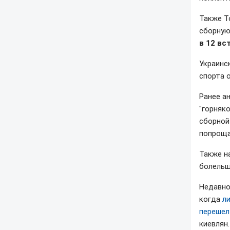
Также Т
сборную
в 12 вс
Украинс
спорта 
Ранее а
"горняк
сборной
попроща
Также н
болельщ
Недавно
когда
л
перешел
киевлян.