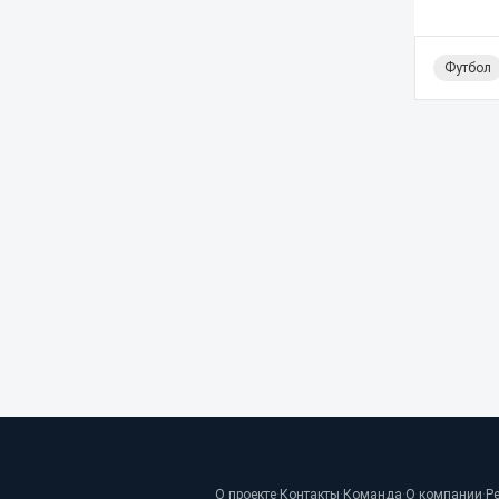
Футбол
О проекте
·
Контакты
·
Команда
·
О компании
·
Р