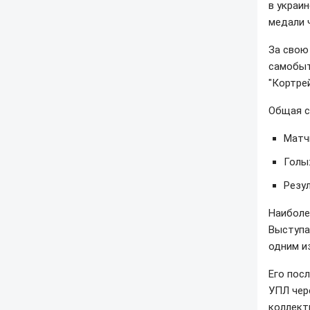
в украи
медали 
За свою
самобыт
"Кортрей
Общая с
Матчи
Голы:
Резу
Наиболе
Выступа
одним и
Его пос
УПЛ чер
коллект