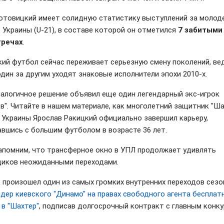
отовицкий имеет солидную статистику выступлений за моло
 Украины (U-21), в составе которой он отметился
7 забитыми
тречах
.
кий футбол сейчас переживает серьезную смену поколений, ве
один за другим уходят знаковые исполнители эпохи 2010-х.
налогичное решение объявил еще один легендарный экс-игрок
ов". Читайте в нашем материале, как многолетний защитник "Ша
 Украины Ярослав Ракицкий официально завершил карьеру,
вшись с большим футболом в возрасте 36 лет.
апомним, что трансферное окно в УПЛ продолжает удивлять
иков неожиданными переходами.
 произошел один из самых громких внутренних переходов сезо
идер киевского "Динамо" на правах свободного агента бесплат
 в "Шахтер"
, подписав долгосрочный контракт с главным конк