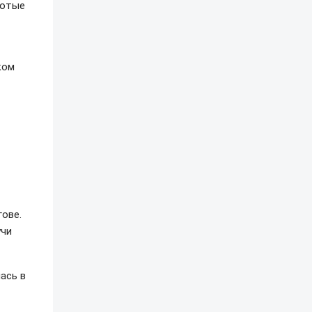
лотые
ком
ове.
учи
ась в