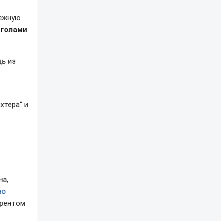
дежную
 голами
дь из
хтера" и
на,
но
урентом