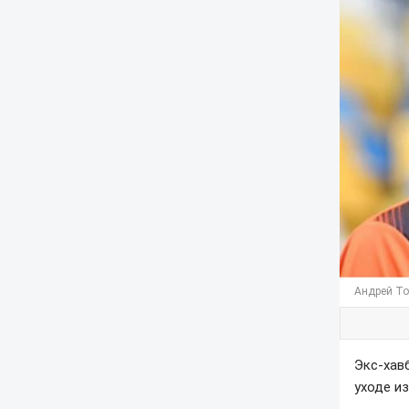
Андрей То
Экс-хав
уходе и