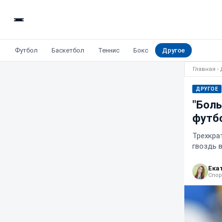
Футбол
Баскетбол
Теннис
Бокс
Другое
Главная
›
ДРУГОЕ
"Боль
футбо
Трехкра
гвоздь в
Ека
Спор