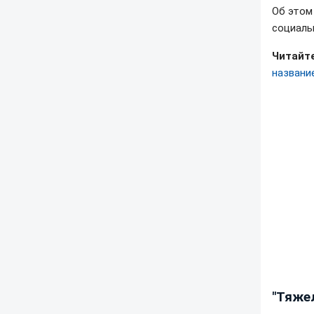
Об это
социаль
Читайте
название
"Тяжел