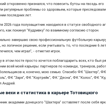
кий откровенно признался, что повесить бутсы на гвоздь его
ли регулярные проблемы со здоровьем, которые преследовали 
нии последних лет.
ля 2026 года полузащитник находился в статусе свободного а
го, как покинул "Кудривку" по взаимному согласию сторон.
иально завершаю свою профессиональную футбольную карьеру
 но логичное решение, если учитывать то, что последние 6 лет
ечился, чем играл", - отметил игрок.
у в этом посте просто хочется поблагодарить всех, кто был р
нии всей моей карьеры: партнеров по команде, тренеров, рабо
 болельщиков и, конечно, мою семью. Спасибо ФК "Шахтер", ФК
ль", ФК "Заря", ФК "Кортрейк", ФК "Десна", ФК "Колос", ФК "Ку
л Андрей.
ые вехи и статистика в карьере Тотовицкого
нник академии донецкого "Шахтера" оставляет после себя ярк