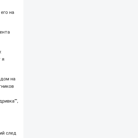
его на
гента
.
 я
ядом на
тников
дривка"",
ий след