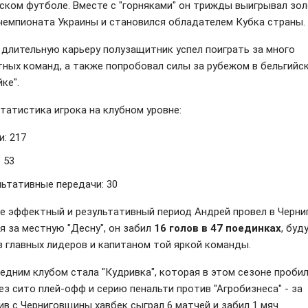
нском футболе. Вместе с "горняками" он трижды выигрывал зо
чемпионата Украины и становился обладателем Кубка страны.
 длительную карьеру полузащитник успел поиграть за много
ных команд, а также попробовал силы за рубежом в бельгийс
ке".
татистика игрока на клубном уровне:
: 217
 53
льтативные передачи: 30
е эффектный и результативный период Андрей провел в Черниг
я за местную "Десну", он забил
16 голов в 47 поединках
, буд
з главных лидеров и капитаном той яркой команды.
ледним клубом стала "Кудривка", которая в этом сезоне пробил
ез сито плей-офф и серию пенальти против "Агробизнеса" - за
ив с Черниговщины хавбек сыграл 6 матчей и забил 1 мяч.