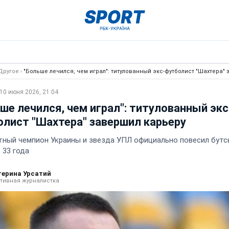
Другое
›
"Больше лечился, чем играл": титулованный экс-футболист "Шахтера"
10 июня 2026, 21:04
ше лечился, чем играл": титулованный экс
лист "Шахтера" завершил карьеру
тный чемпион Украины и звезда УПЛ официально повесил бутс
 33 года
терина Урсатий
тивная журналистка