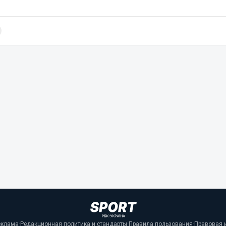
еклама
·
Редакционная политика и стандарты
·
Правила пользования
·
Правовая 