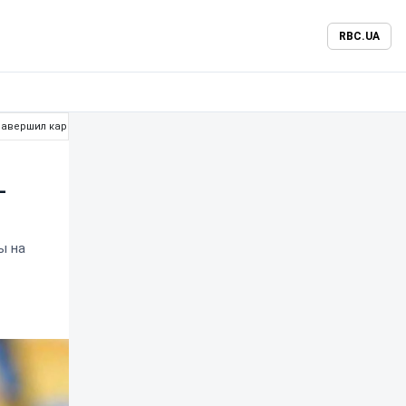
RBC.UA
 завершил карьеру
-
ы на