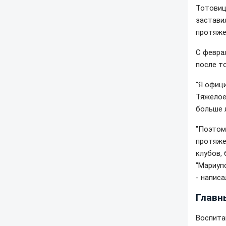
Тотовиц
застави
протяже
С февра
после то
"Я офиц
Тяжелое,
больше л
"Поэтом
протяже
клубов,
"Мариупо
- написа
Главн
Воспита