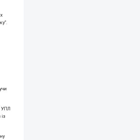
іх
ку".
учи
о УПЛ
 із
ну