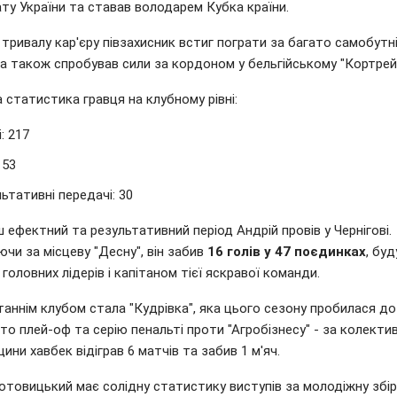
ту України та ставав володарем Кубка країни.
тривалу кар'єру півзахисник встиг пограти за багато самобутн
а також спробував сили за кордоном у бельгійському "Кортрей
 статистика гравця на клубному рівні:
: 217
 53
ьтативні передачі: 30
 ефектний та результативний період Андрій провів у Чернігові.
чи за місцеву "Десну", він забив
16 голів у 47 поєдинках
, буд
 головних лідерів і капітаном тієї яскравої команди.
таннім клубом стала "Кудрівка", яка цього сезону пробилася д
то плей-оф та серію пенальті проти "Агробізнесу" - за колектив
щини хавбек відіграв 6 матчів та забив 1 м'яч.
отовицький має солідну статистику виступів за молодіжну збір