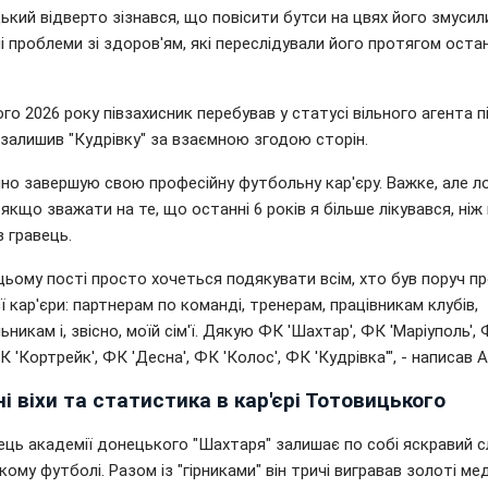
кий відверто зізнався, що повісити бутси на цвях його змусил
і проблеми зі здоров'ям, які переслідували його протягом остан
го 2026 року півзахисник перебував у статусі вільного агента п
 залишив "Кудрівку" за взаємною згодою сторін.
йно завершую свою професійну футбольну кар'єру. Важке, але ло
 якщо зважати на те, що останні 6 років я більше лікувався, ніж г
 гравець.
цьому пості просто хочеться подякувати всім, хто був поруч п
єї кар'єри: партнерам по команді, тренерам, працівникам клубів,
ьникам і, звісно, моїй сім'ї. Дякую ФК 'Шахтар', ФК 'Маріуполь',
ФК 'Кортрейк', ФК 'Десна', ФК 'Колос', ФК 'Кудрівка'", - написав А
і віхи та статистика в кар'єрі Тотовицького
ць академії донецького "Шахтаря" залишає по собі яскравий с
кому футболі. Разом із "гірниками" він тричі вигравав золоті ме