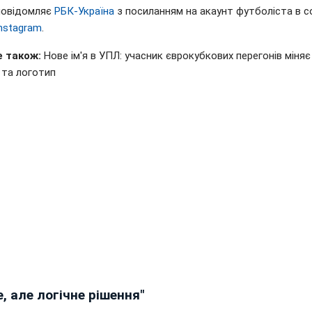
повідомляє
РБК-Україна
з посиланням на акаунт футболіста в с
nstagram
.
 також:
Нове ім'я в УПЛ: учасник єврокубкових перегонів міняє 
 та логотип
, але логічне рішення"