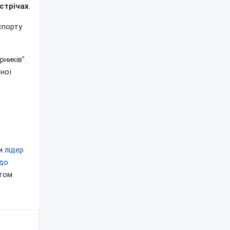
устрічах
.
спорту
рників".
рної
ли
лідер
 до
нтом