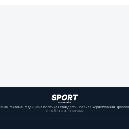
панію
·
Реклама
·
Редакційна політика і стандарти
·
Правила користування
·
Правова
2026 © LLC «UBT MEDIA»