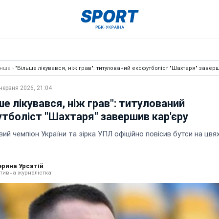
Інше
›
"Більше лікувався, ніж грав": титулований ексфутболіст "Шахтаря" завер
червня 2026, 21:04
ше лікувався, ніж грав": титулований
тболіст "Шахтаря" завершив кар'єру
ий чемпіон України та зірка УПЛ офіційно повісив бутси на цвях
ерина Урсатій
тивна журналістка