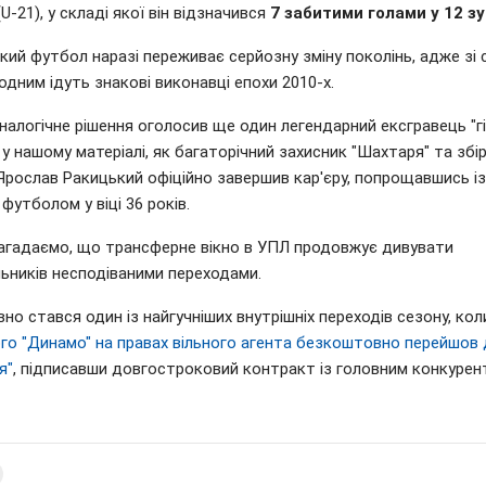
(U-21), у складі якої він відзначився
7 забитими голами у 12 з
кий футбол наразі переживає серйозну зміну поколінь, адже зі 
одним ідуть знакові виконавці епохи 2010-х.
налогічне рішення оголосив ще один легендарний ексгравець "гі
у нашому матеріалі, як багаторічний захисник "Шахтаря" та збі
Ярослав Ракицький офіційно завершив кар'єру, попрощавшись із
футболом у віці 36 років.
агадаємо, що трансферне вікно в УПЛ продовжує дивувати
льників несподіваними переходами.
о стався один із найгучніших внутрішніх переходів сезону, ко
ого "Динамо" на правах вільного агента безкоштовно перейшов
я"
, підписавши довгостроковий контракт із головним конкуре