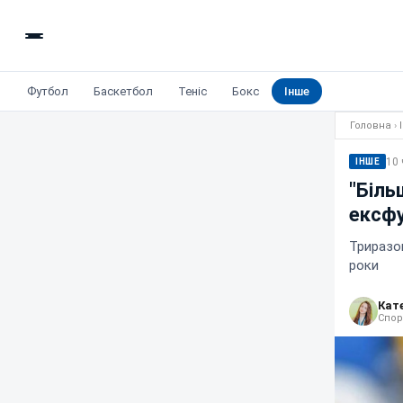
Футбол
Баскетбол
Теніс
Бокс
Інше
Головна
›
10 
ІНШЕ
"Біль
ексфу
Триразов
роки
Кат
Спор