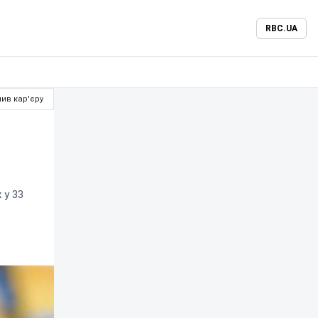
RBC.UA
шив кар'єру
 у 33