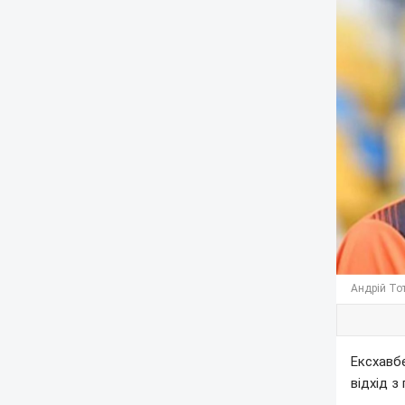
Андрій То
Ексхавб
відхід з