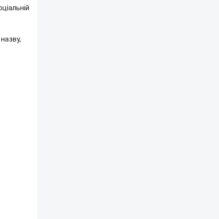
оціальній
назву,