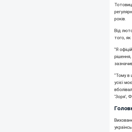
Тотовиць
регулярн
років.
Від люто
того, як
"Я офіці
рішення,
зазначив
"Тому в 
усієї мо
вболівал
'Зоря', 
Головн
Виховане
українсь