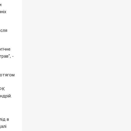
и
ніх
ісля
гічне
рав", -
ротягом
 ФК
ндрій.
лід в
далі