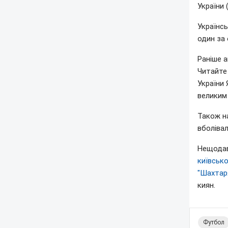
України 
Українсь
один за 
Раніше а
Читайте 
України 
великим 
Також н
вболіва
Нещодавн
київськ
"Шахтар
киян.
Футбол