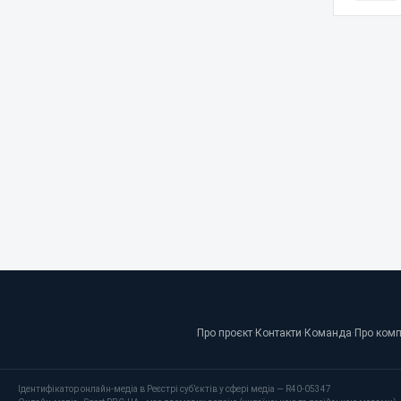
Про проєкт
·
Контакти
·
Команда
·
Про ком
Ідентифікатор онлайн-медіа в Реєстрі суб’єктів у сфері медіа — R40-05347