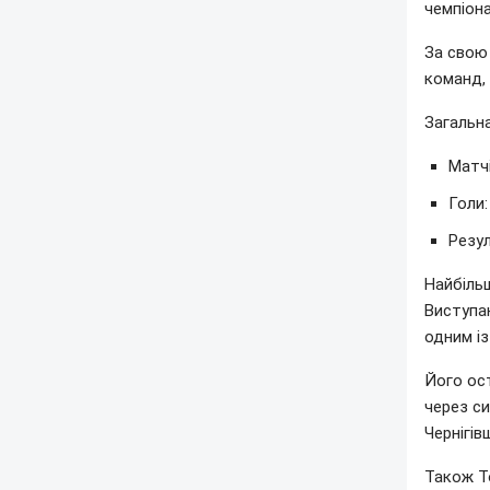
чемпіона
За свою 
команд, 
Загальна
Матчі
Голи:
Резул
Найбільш
Виступаю
одним із
Його ос
через си
Чернігів
Також Т