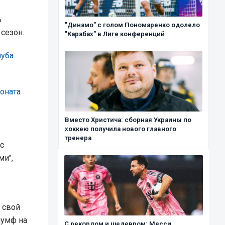
ь
"Динамо" с голом Пономаренко одолело
сезон.
"Карабах" в Лиге конференций
луба
ионата
Вместо Христича: сборная Украины по
хоккею получила нового главного
тренера
с
ми",
 свой
иумф на
С рекордом и шедевром: Месси