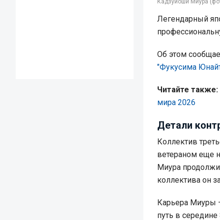
Кадзуйоши Миура (фот
Легендарный яп
профессиональну
Об этом сообща
"Фукусима Юнай
Читайте также:
мира 2026
Детали конт
Коллектив треть
ветераном еще н
Миура продолжит
коллектива он з
Карьера Миуры –
путь в середине 