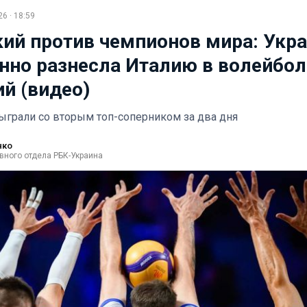
6 · 18:59
ий против чемпионов мира: Укр
нно разнесла Италию в волейбо
ий (видео)
ыграли со вторым топ-соперником за два дня
нко
вного отдела РБК-Украина