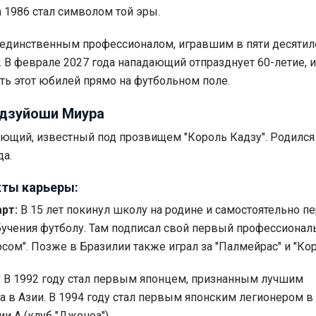
 1986 стал символом той эры.
 единственным профессионалом, игравшим в пяти десятиле
. В феврале 2027 года нападающий отпразднует 60-летие, и
ть этот юбилей прямо на футбольном поле.
адзуйоши Миура
ющий, известный под прозвищем "Король Кадзу". Родился
да.
ты карьеры:
рт:
В 15 лет покинул школу на родине и самостоятельно пе
учения футболу. Там подписал свой первый профессиона
осом". Позже в Бразилии также играл за "Палмейрас" и "Кор
:
В 1992 году стал первым японцем, признанным лучшим
а в Азии. В 1994 году стал первым японским легионером в
и А (клуб "Дженоа").