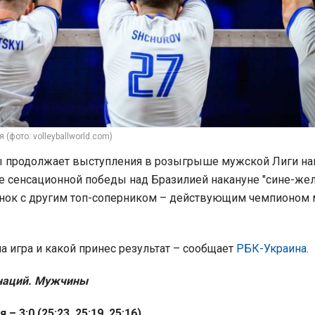
 (фото: volleyballworld.com)
ы продолжает выступления в розыгрыше мужской Лиги на
е сенсационной победы над Бразилией накануне "сине-же
нок с другим топ-соперником – действующим чемпионом 
а игра и какой принес результат – сообщает
РБК-Украина
.
 наций. Мужчины
– 3:0 (25:23, 25:19, 25:16)