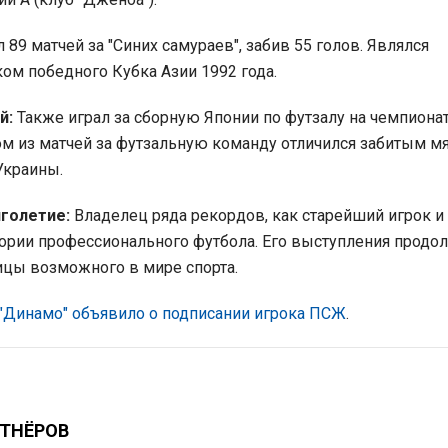
89 матчей за "Синих самураев", забив 55 голов. Являлся
м победного Кубка Азии 1992 года.
й:
Также играл за сборную Японии по футзалу на чемпиона
ном из матчей за футзальную команду отличился забитым м
Украины.
голетие:
Владелец ряда рекордов, как старейший игрок и
ории профессионального футбола. Его выступления продо
ицы возможного в мире спорта.
"Динамо" объявило о подписании игрока ПСЖ
.