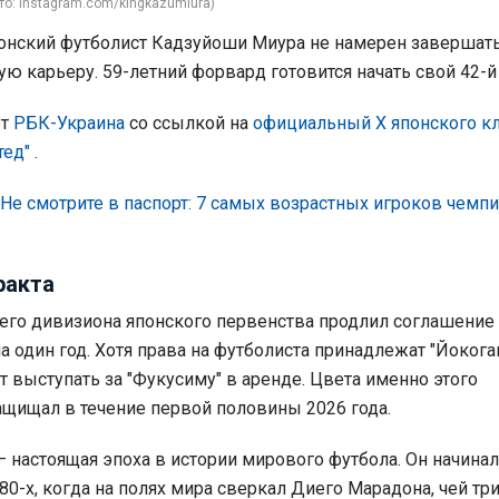
о: instagram.com/kingkazumiura)
онский футболист Кадзуйоши Миура не намерен завершат
ю карьеру. 59-летний форвард готовится начать свой 42-й 
ет
РБК-Украина
со ссылкой на
официальный Х японского к
тед"
.
Не смотрите в паспорт: 7 самых возрастных игроков чемп
ракта
его дивизиона японского первенства продлил соглашение 
а один год. Хотя права на футболиста принадлежат "Йокога
 выступать за "Фукусиму" в аренде. Цвета именно этого
ащищал в течение первой половины 2026 года.
 настоящая эпоха в истории мирового футбола. Он начинал
80-х, когда на полях мира сверкал Диего Марадона, чей тр