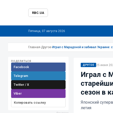
RBC.UA
Пятница, 07 августа 2026
Главная
›
Другое
›
Играл с Марадоной и забивал Украине: 
ПОДЕЛИТЬСЯ
25 июня 202
ДРУГОЕ
Facebook
Играл с 
Telegram
старейши
Twitter / X
сезон в 
Viber
Японский суперв
Копировать ссылку
летия