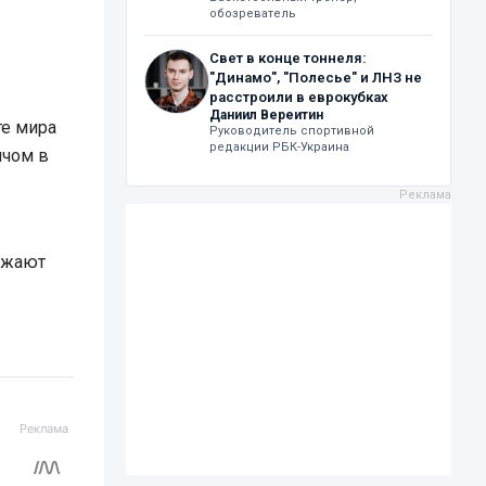
обозреватель
Свет в конце тоннеля:
"Динамо", "Полесье" и ЛНЗ не
расстроили в еврокубках
Даниил Вереитин
те мира
Руководитель спортивной
редакции РБК-Украина
ячом в
лжают