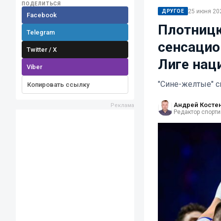
ПОДЕЛИТЬСЯ
25 июня 202
ДРУГОЕ
Facebook
Плотницк
Telegram
сенсацио
Twitter / X
Лиге нац
Viber
"Сине-желтые" с
Копировать ссылку
Андрей Косте
Редактор спорти