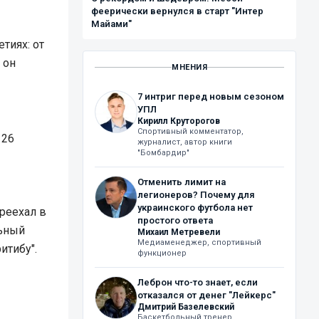
феерически вернулся в старт "Интер
Майами"
тиях: от
 он
МНЕНИЯ
7 интриг перед новым сезоном
УПЛ
Кирилл Круторогов
Спортивный комментатор,
 26
журналист, автор книги
"Бомбардир"
Отменить лимит на
легионеров? Почему для
украинского футбола нет
реехал в
простого ответа
льный
Михаил Метревели
Медиаменеджер, спортивный
итибу".
функционер
Леброн что-то знает, если
отказался от денег "Лейкерс"
Дмитрий Базелевский
Баскетбольный тренер,